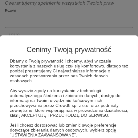
Gwarantujemy spełnienie wszystkich Twoich praw
szczególności w celu wykonania umowy zawartej z Tobą, w
wynikających z ogólnego rozporządzenia o ochronie
Rozwiń
tym do umożliwienia świadczenia usługi drogą
danych, tj. prawo dostępu, sprostowania oraz usunięcia
elektroniczną oraz pełnego korzystania z platformy
Twoich danych, ograniczenia ich przetwarzania, prawo do
Patronite.pl, w tym możliwości dokonywania oraz
ich przenoszenia, niepodlegania zautomatyzowanemu
otrzymywania wsparcia na naszej platformie oraz
podejmowaniu decyzji, w tym profilowaniu, a także prawo
dokonywania płatności.
wyrażenia sprzeciwu wobec przetwarzania Twoich danych
Cenimy Twoją prywatność
osobowych. Rejestracja dla osób niepełnoletnich możliwa
Dbamy o Twoją prywatność i chcemy, abyś w czasie
jest po przekazaniu podpisanego formularza "Zgodna na
korzystania z naszych usług czuł się komfortowo, dlatego też
założenie konta przez osobę niepełnoletnią", formularz
poniżej prezentujemy Ci najważniejsze informacje o
zasadach przetwarzania przez nas Twoich danych
dostępny jest na stronie regulaminu Patronite.pl.
osobowych.
Aby wyrazić zgody na korzystanie z technologii
automatycznego śledzenia i zbierania danych, dostęp do
informacji na Twoim urządzeniu końcowym i ich
przechowywanie przez Crowd8 sp. z o.o. oraz podmioty
zewnętrzne, które wspierają nas w prowadzeniu działalności,
kliknij AKCEPTUJĘ I PRZECHODZĘ DO SERWISU.
Jeśli chcesz dostosować lub zmienić swoje preferencje
dotyczące zbierania danych osobowych, wybierz opcję
* Zapoznałem się i akceptuję
Regulamin
serwisu oraz
Politykę
"USTAWIENIA ZAAWANSOWANE".