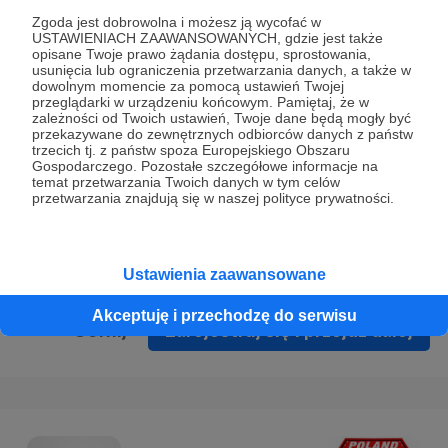
Prywatności
.
Zgoda jest dobrowolna i możesz ją wycofać w
USTAWIENIACH ZAAWANSOWANYCH, gdzie jest także
* Wyrażam zgodę na przetwarzanie moich danych
opisane Twoje prawo żądania dostępu, sprostowania,
osobowych podanych w formularzu rejestracyjnym w celu
usunięcia lub ograniczenia przetwarzania danych, a także w
dowolnym momencie za pomocą ustawień Twojej
prawidłowego świadczenia usług serwisu Patronite.
przeglądarki w urządzeniu końcowym. Pamiętaj, że w
zależności od Twoich ustawień, Twoje dane będą mogły być
Wyrażam zgodę na otrzymywanie drogą elektroniczną
przekazywane do zewnętrznych odbiorców danych z państw
trzecich tj. z państw spoza Europejskiego Obszaru
informacji handlowych - newslettera. Opcja ta może zostać
Gospodarczego. Pozostałe szczegółowe informacje na
zmieniona w ustawieniach konta.
temat przetwarzania Twoich danych w tym celów
przetwarzania znajdują się w naszej polityce prywatności.
Ustawienia zaawansowane
Akceptuję i przechodzę do serwisu
Cofnij
Zarejestruj się i przejdź dalej