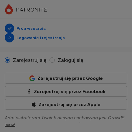
Próg wsparcia
2
Logowanie i rejestracja
Zarejestruj się
Zaloguj się
Zarejestruj się przez Google
Zarejestruj się przez Facebook
Zarejestruj się przez Apple
Administratorem Twoich danych osobowych jest Crowd8
sp. z o.o. z siedziba w Warszawie, ul. Żwirki i Wigury 16, 02-
Rozwiń
092 Warszawa. Twoje dane osobowe będą przetwarzane w