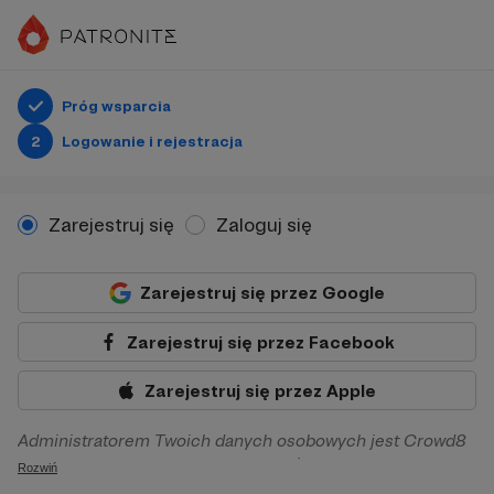
Próg wsparcia
2
Logowanie i rejestracja
Zarejestruj się
Zaloguj się
Zarejestruj się przez Google
Zarejestruj się przez Facebook
Zarejestruj się przez Apple
Administratorem Twoich danych osobowych jest Crowd8
sp. z o.o. z siedziba w Warszawie, ul. Żwirki i Wigury 16, 02-
Rozwiń
092 Warszawa. Twoje dane osobowe będą przetwarzane w