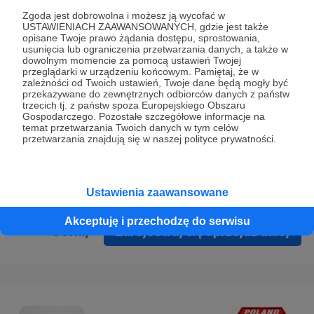
Prywatności
.
Zgoda jest dobrowolna i możesz ją wycofać w
USTAWIENIACH ZAAWANSOWANYCH, gdzie jest także
* Wyrażam zgodę na przetwarzanie moich danych
opisane Twoje prawo żądania dostępu, sprostowania,
osobowych podanych w formularzu rejestracyjnym w celu
usunięcia lub ograniczenia przetwarzania danych, a także w
dowolnym momencie za pomocą ustawień Twojej
prawidłowego świadczenia usług serwisu Patronite.
przeglądarki w urządzeniu końcowym. Pamiętaj, że w
zależności od Twoich ustawień, Twoje dane będą mogły być
Wyrażam zgodę na otrzymywanie drogą elektroniczną
przekazywane do zewnętrznych odbiorców danych z państw
trzecich tj. z państw spoza Europejskiego Obszaru
informacji handlowych - newslettera. Opcja ta może zostać
Gospodarczego. Pozostałe szczegółowe informacje na
zmieniona w ustawieniach konta.
temat przetwarzania Twoich danych w tym celów
przetwarzania znajdują się w naszej polityce prywatności.
Ustawienia zaawansowane
Akceptuję i przechodzę do serwisu
Cofnij
Zarejestruj się i przejdź dalej