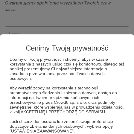
Gwarantujemy spełnienie wszystkich Twoich praw
szczególności w celu wykonania umowy zawartej z Tobą, w
wynikających z ogólnego rozporządzenia o ochronie
Rozwiń
tym do umożliwienia świadczenia usługi drogą
danych, tj. prawo dostępu, sprostowania oraz usunięcia
elektroniczną oraz pełnego korzystania z platformy
Twoich danych, ograniczenia ich przetwarzania, prawo do
Patronite.pl, w tym możliwości dokonywania oraz
ich przenoszenia, niepodlegania zautomatyzowanemu
otrzymywania wsparcia na naszej platformie oraz
podejmowaniu decyzji, w tym profilowaniu, a także prawo
dokonywania płatności.
wyrażenia sprzeciwu wobec przetwarzania Twoich danych
Cenimy Twoją prywatność
osobowych. Rejestracja dla osób niepełnoletnich możliwa
Dbamy o Twoją prywatność i chcemy, abyś w czasie
jest po przekazaniu podpisanego formularza "Zgodna na
korzystania z naszych usług czuł się komfortowo, dlatego też
założenie konta przez osobę niepełnoletnią", formularz
poniżej prezentujemy Ci najważniejsze informacje o
zasadach przetwarzania przez nas Twoich danych
dostępny jest na stronie regulaminu Patronite.pl.
osobowych.
Aby wyrazić zgody na korzystanie z technologii
automatycznego śledzenia i zbierania danych, dostęp do
informacji na Twoim urządzeniu końcowym i ich
przechowywanie przez Crowd8 sp. z o.o. oraz podmioty
zewnętrzne, które wspierają nas w prowadzeniu działalności,
kliknij AKCEPTUJĘ I PRZECHODZĘ DO SERWISU.
Jeśli chcesz dostosować lub zmienić swoje preferencje
dotyczące zbierania danych osobowych, wybierz opcję
* Zapoznałem się i akceptuję
Regulamin
serwisu oraz
Politykę
"USTAWIENIA ZAAWANSOWANE".