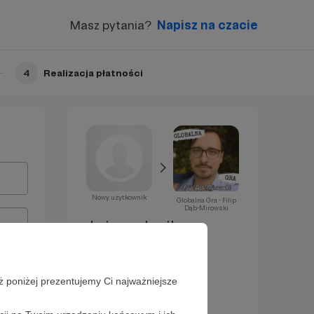
Masz pytania?
Napisz na czacie
4
Realizacja płatności
Nowy użytkownik
Globalna Gra - Filip
Dąb-Mirowski
Już za chwilę
zostaniesz
Patronem!
ż poniżej prezentujemy Ci najważniejsze