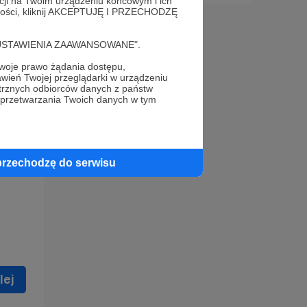
acji na Twoim urządzeniu końcowym i ich
alności, kliknij AKCEPTUJĘ I PRZECHODZĘ
cję "USTAWIENIA ZAAWANSOWANE".
oje prawo żądania dostępu,
wień Twojej przeglądarki w urządzeniu
trznych odbiorców danych z państw
 celu
 przetwarzania Twoich danych w tym
ną
 zostać
przechodzę do serwisu
lej