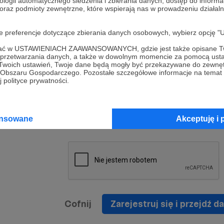
ologii automatycznego śledzenia i zbierania danych, dostęp do inform
a umowy
nie
 oraz podmioty zewnętrzne, które wspierają nas w prowadzeniu dział
nia
nięcia
nia z
* Zapoznałem się i akceptuję
Regulamin
serwisu oraz
prawo
oje preferencje dotyczące zbierania danych osobowych, wybierz op
wania
Politykę Prywatności
.
zowanemu
ofać w USTAWIENIACH ZAAWANSOWANYCH, gdzie jest także opisane Tw
 oraz
że prawo
a przetwarzania danych, a także w dowolnym momencie za pomocą usta
* Wyrażam zgodę na przetwarzanie moich danych
 Twoich ustawień, Twoje dane będą mogły być przekazywane do zewnę
h
osobowych podanych w formularzu rejestracyjnym w
go Obszaru Gospodarczego. Pozostałe szczegółowe informacje na temat
 polityce prywatności.
prawidłowego świadczenia usług serwisu Patronite.
Wyrażam zgodę na otrzymywanie drogą elektronicz
nta
informacji handlowych - newslettera. Opcja ta może
jest na
ansowane
Akceptuję i 
zmieniona w ustawieniach konta.
Cofnij
Zarejestruj się i przejdź da