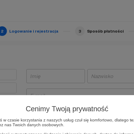
2
Logowanie i rejestracja
3
Sposób płatności
Cenimy Twoją prywatność
t
w czasie korzystania z naszych usług czuł się komfortowo, dlatego te
i i
zez nas Twoich danych osobowych.
owe będą
aw