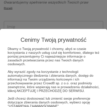
Gwarantujemy spełnienie wszystkich Twoich praw
szczególności w celu wykonania umowy zawartej z Tobą, w
wynikających z ogólnego rozporządzenia o ochronie
Rozwiń
tym do umożliwienia świadczenia usługi drogą
danych, tj. prawo dostępu, sprostowania oraz usunięcia
elektroniczną oraz pełnego korzystania z platformy
Twoich danych, ograniczenia ich przetwarzania, prawo do
Patronite.pl, w tym możliwości dokonywania oraz
ich przenoszenia, niepodlegania zautomatyzowanemu
otrzymywania wsparcia na naszej platformie oraz
podejmowaniu decyzji, w tym profilowaniu, a także prawo
dokonywania płatności.
wyrażenia sprzeciwu wobec przetwarzania Twoich danych
Cenimy Twoją prywatność
osobowych. Rejestracja dla osób niepełnoletnich możliwa
jest po przekazaniu podpisanego formularza "Zgodna na
Dbamy o Twoją prywatność i chcemy, abyś w czasie
korzystania z naszych usług czuł się komfortowo, dlatego też
założenie konta przez osobę niepełnoletnią", formularz
poniżej prezentujemy Ci najważniejsze informacje o
dostępny jest na stronie regulaminu Patronite.pl.
zasadach przetwarzania przez nas Twoich danych
osobowych.
Aby wyrazić zgody na korzystanie z technologii
automatycznego śledzenia i zbierania danych, dostęp do
informacji na Twoim urządzeniu końcowym i ich
przechowywanie przez Crowd8 sp. z o.o. oraz podmioty
zewnętrzne, które wspierają nas w prowadzeniu działalności,
kliknij AKCEPTUJĘ I PRZECHODZĘ DO SERWISU.
Jeśli chcesz dostosować lub zmienić swoje preferencje
* Zapoznałem się i akceptuję
Regulamin
serwisu oraz
Politykę
dotyczące zbierania danych osobowych, wybierz opcję
"USTAWIENIA ZAAWANSOWANE".