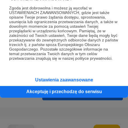
Prywatności
.
Zgoda jest dobrowolna i możesz ją wycofać w
* Wyrażam zgodę na przetwarzanie moich danych
USTAWIENIACH ZAAWANSOWANYCH, gdzie jest także
opisane Twoje prawo żądania dostępu, sprostowania,
osobowych podanych w formularzu rejestracyjnym w celu
usunięcia lub ograniczenia przetwarzania danych, a także w
prawidłowego świadczenia usług serwisu Patronite.
dowolnym momencie za pomocą ustawień Twojej
przeglądarki w urządzeniu końcowym. Pamiętaj, że w
zależności od Twoich ustawień, Twoje dane będą mogły być
Wyrażam zgodę na otrzymywanie drogą elektroniczną
przekazywane do zewnętrznych odbiorców danych z państw
informacji handlowych - newslettera. Opcja ta może zostać
trzecich tj. z państw spoza Europejskiego Obszaru
Gospodarczego. Pozostałe szczegółowe informacje na
zmieniona w ustawieniach konta.
temat przetwarzania Twoich danych w tym celów
przetwarzania znajdują się w naszej polityce prywatności.
Ustawienia zaawansowane
Akceptuję i przechodzę do serwisu
Cofnij
Zarejestruj się i przejdź dalej