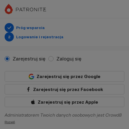
Próg wsparcia
2
Logowanie i rejestracja
Zarejestruj się
Zaloguj się
Zarejestruj się przez Google
Zarejestruj się przez Facebook
Zarejestruj się przez Apple
Administratorem Twoich danych osobowych jest Crowd8
sp. z o.o. z siedziba w Warszawie, ul. Żwirki i Wigury 16, 02-
Rozwiń
092 Warszawa. Twoje dane osobowe będą przetwarzane w