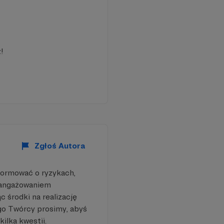
 wziął się z czystej
amiłowania do analizy
Póki co, w pojedynkę
ż (na dwa kanały).
!
krok milowy w rozwoju
i uważasz, że to Ty,
zystkim stale podnosić
Zgłoś Autora
formować o ryzykach,
aangażowaniem
 środki na realizację
go Twórcy prosimy, abyś
ć
kilka kwestii.