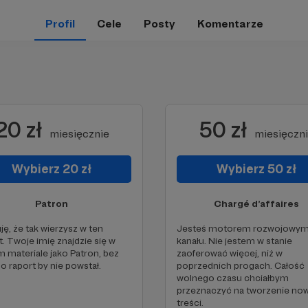
Profil
Cele
Posty
Komentarze
20 zł
50 zł
miesięcznie
miesięczn
Wybierz 20 zł
Wybierz 50 zł
Patron
Chargé d’affaires
ję, że tak wierzysz w ten
Jesteś motorem rozwojowy
t. Twoje imię znajdzie się w
kanału. Nie jestem w stanie
 materiale jako Patron, bez
zaoferować więcej, niż w
o raport by nie powstał.
poprzednich progach. Całość
wolnego czasu chciałbym
przeznaczyć na tworzenie no
treści.