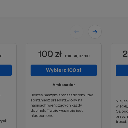
100 zł
2
ie
miesięcznie
Wybierz 100 zł
Ambasador
m
Jesteś naszym ambasadorem i tak
zostaniesz przedstawiony na
Nie je
napisach wieńczących każdy
więcej
docinek. Twoje wsparcie jest
Całość
nieocenione.
przezn
wych
treści.