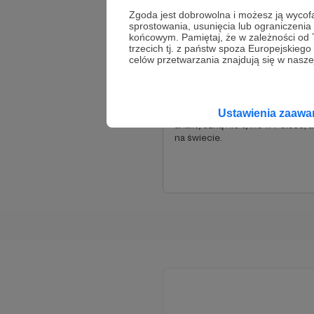
Zgoda jest dobrowolna i możesz ją wyc
8 000 zł
3 720 zł
sprostowania, usunięcia lub ograniczeni
miesięcznie
brakuje
końcowym. Pamiętaj, że w zależności od
trzecich tj. z państw spoza Europejskie
celów przetwarzania znajdują się w naszej
53%
Dzięki takiemu wsparciu może
zapraszać do współpracy eksp
i szerzej prezentować myśl
Ustawienia zaaw
analityczną nie tylko w Polsce, al
na świecie.
Ważną informacją, je
światowego. Jednym 
platformą prezentacji