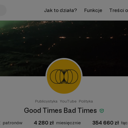
Jak to działa?
Funkcje
Treści 
Publicystyka
YouTube
Polityka
Good Times Bad Times
2
4 280
zł
354 660
zł
patronów
miesięcznie
łąc