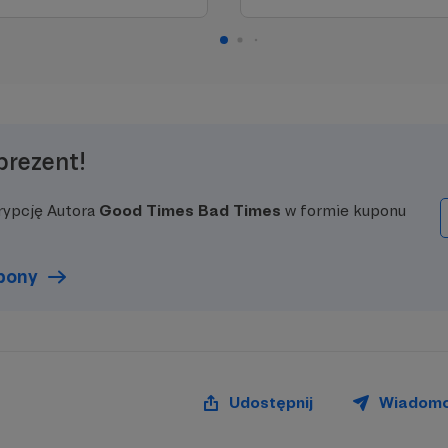
prezent!
rypcję Autora
Good Times Bad Times
w formie kuponu
upony
Udostępnij
Wiadom