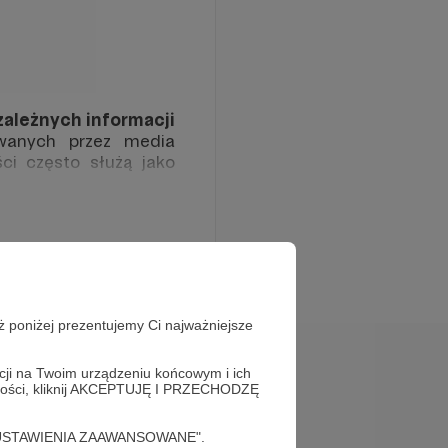
zależnych informacji
wanych przez media
ci często służą jako
ajbardziej bezstronny
nami Zjednoczonymi, a
słowem celem jest, aby
h i światowych think
ż poniżej prezentujemy Ci najważniejsze
acji na Twoim urządzeniu końcowym i ich
alności, kliknij AKCEPTUJĘ I PRZECHODZĘ
cję "USTAWIENIA ZAAWANSOWANE".
a częstotliwość
Alternatywne spojrzenie