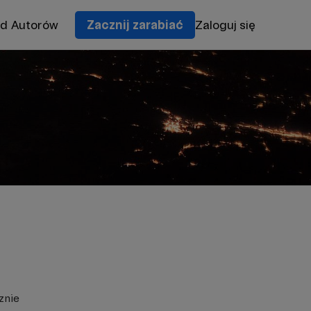
od Autorów
Zacznij zarabiać
Zaloguj się
znie