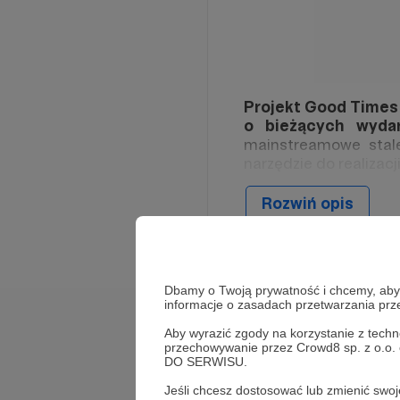
Projekt Good Times 
o bieżących wydar
mainstreamowe stale
narzędzie do realizacj
GTBT koncentruje się
Rozwiń opis
i rzetelny. Przygląd
Chinami, działaniom R
być wszędzie tam gdzi
A to wszystko na ba
Dbamy o Twoją prywatność i chcemy, abyś 
tanków, przedstawione
informacje o zasadach przetwarzania pr
Cele
Aby wyrazić zgody na korzystanie z techn
przechowywanie przez Crowd8 sp. z o.o.
DO SERWISU.
Jeśli chcesz dostosować lub zmienić sw
Okiem eksperta