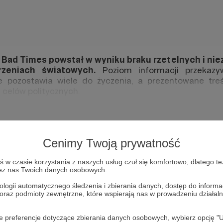
Bad Times powstał w wyniku braku rzetelnych i nie
zeniach światowych.
Poziom informacji przekazy
 pozostawia wiele do życzenia, a prezentowane treś
i celów politycznych.
 omawianiu tego, co istotne na świecie, w sposób jak n
amy się m.in. strategicznej rywalizacji pomiędzy Sta
osji, Polsce, Białorusi, Ukrainie i wielu innym. Jednym 
e dzieją się rzeczy zmieniające naszą rzeczywistość.
Cenimy Twoją prywatność
zie syntezy informacji płynących z czołowych polskic
w czasie korzystania z naszych usług czuł się komfortowo, dlatego te
 w sposób spójny i miły dla oka oraz ucha.
zez nas Twoich danych osobowych.
ologii automatycznego śledzenia i zbierania danych, dostęp do inform
 oraz podmioty zewnętrzne, które wspierają nas w prowadzeniu dział
oje preferencje dotyczące zbierania danych osobowych, wybierz op
Podstawowe opłaty
Większ