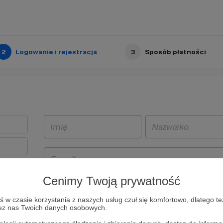
2
Logowanie i rejestracja
3
Sposób płatności
Cenimy Twoją prywatność
t
w czasie korzystania z naszych usług czuł się komfortowo, dlatego te
i i
zez nas Twoich danych osobowych.
owe będą
aw