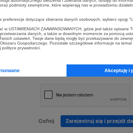
ologii automatycznego śledzenia i zbierania danych, dostęp do inform
a umowy
nie
 oraz podmioty zewnętrzne, które wspierają nas w prowadzeniu dział
nia
nięcia
nia z
* Zapoznałem się i akceptuję
Regulamin
serwisu oraz
prawo
oje preferencje dotyczące zbierania danych osobowych, wybierz op
wania
Politykę Prywatności
.
zowanemu
ofać w USTAWIENIACH ZAAWANSOWANYCH, gdzie jest także opisane Tw
 oraz
że prawo
a przetwarzania danych, a także w dowolnym momencie za pomocą usta
* Wyrażam zgodę na przetwarzanie moich danych
 Twoich ustawień, Twoje dane będą mogły być przekazywane do zewnę
h
osobowych podanych w formularzu rejestracyjnym w
go Obszaru Gospodarczego. Pozostałe szczegółowe informacje na temat
 polityce prywatności.
prawidłowego świadczenia usług serwisu Patronite.
Wyrażam zgodę na otrzymywanie drogą elektronicz
nta
informacji handlowych - newslettera. Opcja ta może
jest na
ansowane
Akceptuję i 
zmieniona w ustawieniach konta.
Cofnij
Zarejestruj się i przejdź da