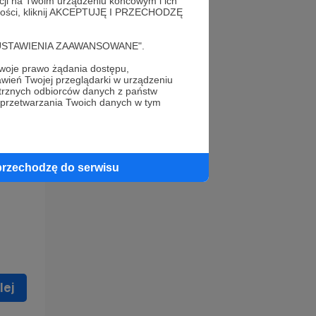
acji na Twoim urządzeniu końcowym i ich
alności, kliknij AKCEPTUJĘ I PRZECHODZĘ
cję "USTAWIENIA ZAAWANSOWANE".
oje prawo żądania dostępu,
wień Twojej przeglądarki w urządzeniu
trznych odbiorców danych z państw
 celu
 przetwarzania Twoich danych w tym
ną
 zostać
przechodzę do serwisu
lej