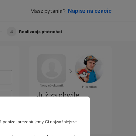
Masz pytania?
Napisz na czacie
4
Realizacja płatności
Nowy użytkownik
Hikomikos
Już za chwilę
zostaniesz
Patronem!
ż poniżej prezentujemy Ci najważniejsze