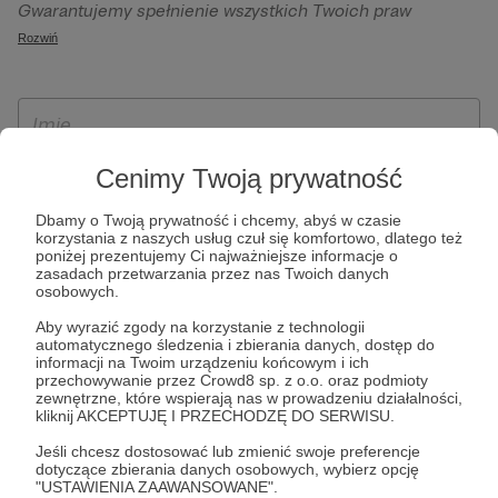
Gwarantujemy spełnienie wszystkich Twoich praw
szczególności w celu wykonania umowy zawartej z Tobą, w
wynikających z ogólnego rozporządzenia o ochronie
Rozwiń
tym do umożliwienia świadczenia usługi drogą
danych, tj. prawo dostępu, sprostowania oraz usunięcia
elektroniczną oraz pełnego korzystania z platformy
Twoich danych, ograniczenia ich przetwarzania, prawo do
Patronite.pl, w tym możliwości dokonywania oraz
ich przenoszenia, niepodlegania zautomatyzowanemu
otrzymywania wsparcia na naszej platformie oraz
podejmowaniu decyzji, w tym profilowaniu, a także prawo
dokonywania płatności.
wyrażenia sprzeciwu wobec przetwarzania Twoich danych
Cenimy Twoją prywatność
osobowych. Rejestracja dla osób niepełnoletnich możliwa
Dbamy o Twoją prywatność i chcemy, abyś w czasie
jest po przekazaniu podpisanego formularza "Zgodna na
korzystania z naszych usług czuł się komfortowo, dlatego też
założenie konta przez osobę niepełnoletnią", formularz
poniżej prezentujemy Ci najważniejsze informacje o
zasadach przetwarzania przez nas Twoich danych
dostępny jest na stronie regulaminu Patronite.pl.
osobowych.
Aby wyrazić zgody na korzystanie z technologii
automatycznego śledzenia i zbierania danych, dostęp do
informacji na Twoim urządzeniu końcowym i ich
przechowywanie przez Crowd8 sp. z o.o. oraz podmioty
zewnętrzne, które wspierają nas w prowadzeniu działalności,
kliknij AKCEPTUJĘ I PRZECHODZĘ DO SERWISU.
Jeśli chcesz dostosować lub zmienić swoje preferencje
dotyczące zbierania danych osobowych, wybierz opcję
* Zapoznałem się i akceptuję
Regulamin
serwisu oraz
Politykę
"USTAWIENIA ZAAWANSOWANE".