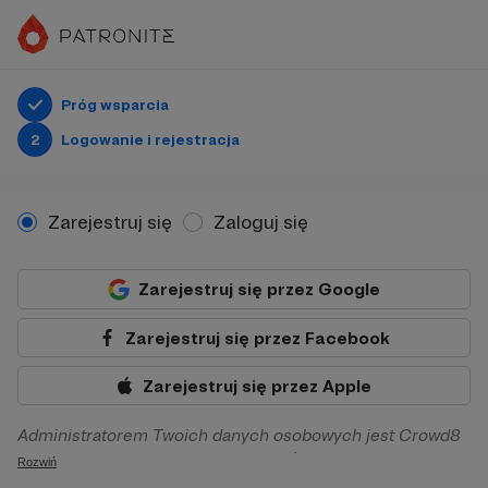
Próg wsparcia
2
Logowanie i rejestracja
Zarejestruj się
Zaloguj się
Zarejestruj się przez Google
Zarejestruj się przez Facebook
Zarejestruj się przez Apple
Administratorem Twoich danych osobowych jest Crowd8
sp. z o.o. z siedziba w Warszawie, ul. Żwirki i Wigury 16, 02-
Rozwiń
092 Warszawa. Twoje dane osobowe będą przetwarzane w