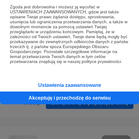
Prywatności
.
Zgoda jest dobrowolna i możesz ją wycofać w
USTAWIENIACH ZAAWANSOWANYCH, gdzie jest także
* Wyrażam zgodę na przetwarzanie moich danych
opisane Twoje prawo żądania dostępu, sprostowania,
osobowych podanych w formularzu rejestracyjnym w celu
usunięcia lub ograniczenia przetwarzania danych, a także w
dowolnym momencie za pomocą ustawień Twojej
prawidłowego świadczenia usług serwisu Patronite.
przeglądarki w urządzeniu końcowym. Pamiętaj, że w
zależności od Twoich ustawień, Twoje dane będą mogły być
Wyrażam zgodę na otrzymywanie drogą elektroniczną
przekazywane do zewnętrznych odbiorców danych z państw
trzecich tj. z państw spoza Europejskiego Obszaru
informacji handlowych - newslettera. Opcja ta może zostać
Gospodarczego. Pozostałe szczegółowe informacje na
zmieniona w ustawieniach konta.
temat przetwarzania Twoich danych w tym celów
przetwarzania znajdują się w naszej polityce prywatności.
Ustawienia zaawansowane
Akceptuję i przechodzę do serwisu
Cofnij
Zarejestruj się i przejdź dalej