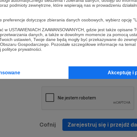
ologii automatycznego śledzenia i zbierania danych, dostęp do inform
a umowy
nie
 oraz podmioty zewnętrzne, które wspierają nas w prowadzeniu dział
nia
nięcia
nia z
* Zapoznałem się i akceptuję
Regulamin
serwisu oraz
prawo
oje preferencje dotyczące zbierania danych osobowych, wybierz op
wania
Politykę Prywatności
.
zowanemu
ofać w USTAWIENIACH ZAAWANSOWANYCH, gdzie jest także opisane Tw
 oraz
że prawo
a przetwarzania danych, a także w dowolnym momencie za pomocą usta
* Wyrażam zgodę na przetwarzanie moich danych
 Twoich ustawień, Twoje dane będą mogły być przekazywane do zewnę
h
osobowych podanych w formularzu rejestracyjnym w
go Obszaru Gospodarczego. Pozostałe szczegółowe informacje na temat
 polityce prywatności.
prawidłowego świadczenia usług serwisu Patronite.
Wyrażam zgodę na otrzymywanie drogą elektronicz
nta
informacji handlowych - newslettera. Opcja ta może
jest na
ansowane
Akceptuję i 
zmieniona w ustawieniach konta.
Cofnij
Zarejestruj się i przejdź da