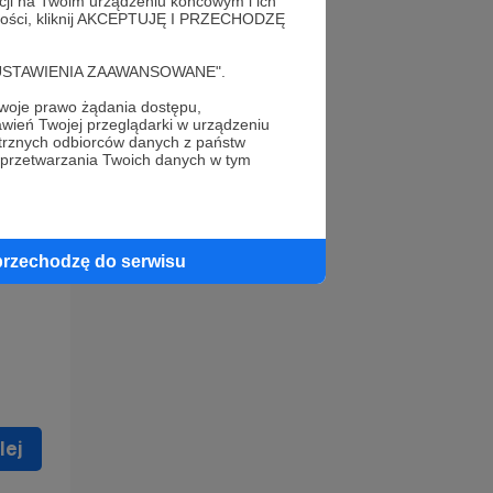
acji na Twoim urządzeniu końcowym i ich
alności, kliknij AKCEPTUJĘ I PRZECHODZĘ
cję "USTAWIENIA ZAAWANSOWANE".
oje prawo żądania dostępu,
wień Twojej przeglądarki w urządzeniu
trznych odbiorców danych z państw
 celu
 przetwarzania Twoich danych w tym
ną
 zostać
przechodzę do serwisu
lej