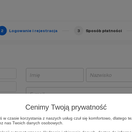
2
Logowanie i rejestracja
3
Sposób płatności
Cenimy Twoją prywatność
t
w czasie korzystania z naszych usług czuł się komfortowo, dlatego te
i i
zez nas Twoich danych osobowych.
owe będą
aw