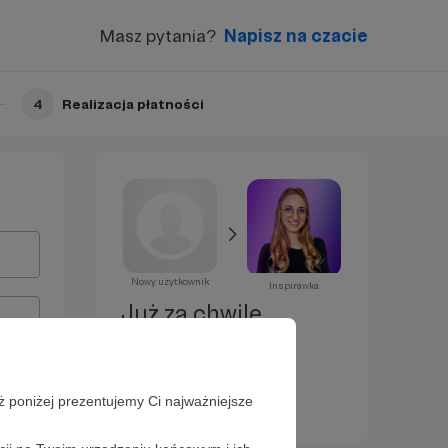
Masz pytania?
Napisz na czacie
4
Realizacja płatności
Nowy użytkownik
Inspirawka
Już za chwilę
zostaniesz
Patronem!
ż poniżej prezentujemy Ci najważniejsze