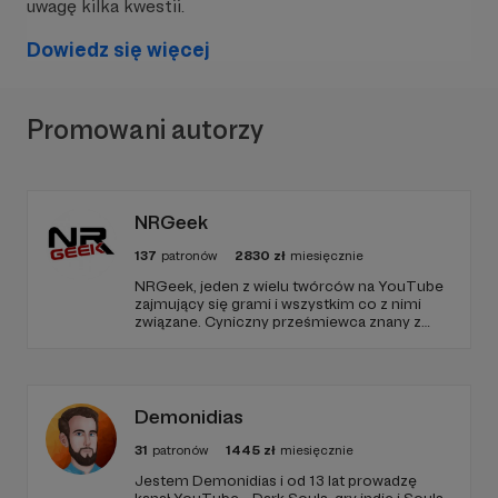
uwagę kilka kwestii.
Dowiedz się więcej
W tym miejscu powinna być zewnętrzna
treść
Promowani autorzy
Aby zobaczyć treść musisz zmienić ustawienia
polityki prywatności
NRGeek
137
patronów
2830
zł
miesięcznie
NRGeek, jeden z wielu twórców na YouTube
A co poza grami?
zajmujący się grami i wszystkim co z nimi
związane. Cyniczny prześmiewca znany z
najbardziej popularnej serii Zagrajmy w crapa.
Vloger, komik, gawędziarz, a z zawodu grafik,
animator, motion designer. Wcześniej raper,
znany jako Kamikaze.
Demonidias
Na streamach u mnie zobaczycie wycieczki w
różne miejsca, tzn. streamy IRL z wakacji, eventów
31
patronów
1445
zł
miesięcznie
itd. Odpalam też Just Dance, żeby trochę się
Jestem Demonidias i od 13 lat prowadzę
poruszać i potańczyć. Zdarzają się i streamy z