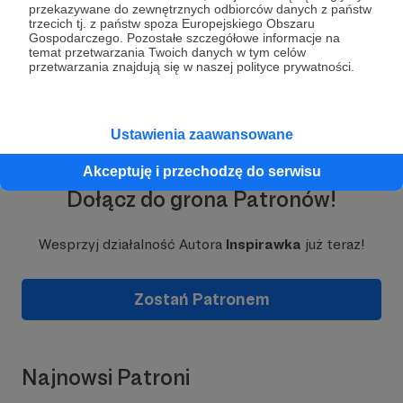
przekazywane do zewnętrznych odbiorców danych z państw
ogromnie dziękuję <3
trzecich tj. z państw spoza Europejskiego Obszaru
Rozwiń opis
Gospodarczego. Pozostałe szczegółowe informacje na
W internecie jestem przede wszystkim
temat przetwarzania Twoich danych w tym celów
przetwarzania znajdują się w naszej polityce prywatności.
streamerką. Dlaczego? Ponieważ najbardziej
kocham kontakt z ludźmi na żywo, tu i teraz.
Interakcja z Wami, to dla mnie ciągła nauka,
jesteśmy przecież tak różni.
Ustawienia zaawansowane
Akceptuję i przechodzę do serwisu
Dołącz do grona Patronów!
Co zobaczysz u mnie na kanałach?
Wesprzyj działalność Autora
Inspirawka
już teraz!
Zostań Patronem
Przede wszystkim są to gry. Gram od dziecka,
zarazili mnie tym bracia, z którymi grałam będąc
jeszcze szczylem. Kiedyś były to gry MMO -
Najnowsi Patroni
największym uzależnieniem był WoW, później MU,