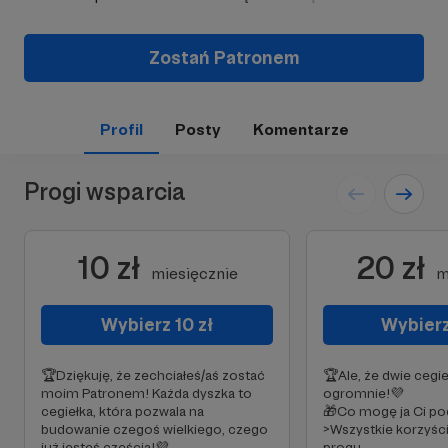
Zostań Patronem
Profil
Posty
Komentarze
Progi wsparcia
10 zł
20 zł
miesięcznie
m
Wybierz 10 zł
Wybierz
🏆Dziękuję, że zechciałeś/aś zostać
🏆Ale, że dwie cegi
moim Patronem! Każda dyszka to
ogromnie!💜
cegiełka, która pozwala na
🎁Co mogę ja Ci p
budowanie czegoś wielkiego, czego
>Wszystkie korzyśc
już jesteś częścią!💜
progu