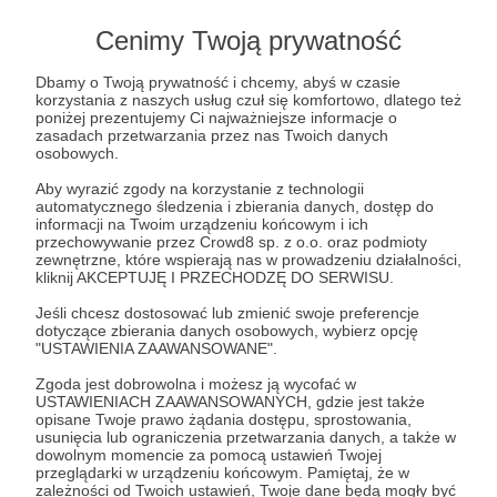
widzieć!
Cenimy Twoją prywatność
Dbamy o Twoją prywatność i chcemy, abyś w czasie
Mam na imię Marta,
korzystania z naszych usług czuł się komfortowo, dlatego też
działając pod
poniżej prezentujemy Ci najważniejsze informacje o
kryptonimem Inspirawka.
zasadach przetwarzania przez nas Twoich danych
osobowych.
Spytasz, dlaczego tutaj
jestem i w czym Twoje
Aby wyrazić zgody na korzystanie z technologii
wsparcie może pomóc?
automatycznego śledzenia i zbierania danych, dostęp do
Przede wszystkim w rozwijaniu się jako streamer,
informacji na Twoim urządzeniu końcowym i ich
przechowywanie przez Crowd8 sp. z o.o. oraz podmioty
twórca internetowy, który kocha kontakt z ludźmi,
zewnętrzne, które wspierają nas w prowadzeniu działalności,
chce zarażać uśmiechem i zapewniać codzienną
kliknij AKCEPTUJĘ I PRZECHODZĘ DO SERWISU.
rozrywkę, ale także wspierać w przetrwaniu
Jeśli chcesz dostosować lub zmienić swoje preferencje
szarych dni!
dotyczące zbierania danych osobowych, wybierz opcję
"USTAWIENIA ZAAWANSOWANE".
Zgoda jest dobrowolna i możesz ją wycofać w
Nie znoszę stagnacji, cały czas szukam sposobów
USTAWIENIACH ZAAWANSOWANYCH, gdzie jest także
opisane Twoje prawo żądania dostępu, sprostowania,
na zapewnienie nowego, ciekawego contentu, a
usunięcia lub ograniczenia przetwarzania danych, a także w
Twoje wsparcie mi w tym pomaga! Większe
dowolnym momencie za pomocą ustawień Twojej
projekty, wymagają większego wkładu
przeglądarki w urządzeniu końcowym. Pamiętaj, że w
zależności od Twoich ustawień, Twoje dane będą mogły być
finansowego. Każdy grosik się liczy, za co