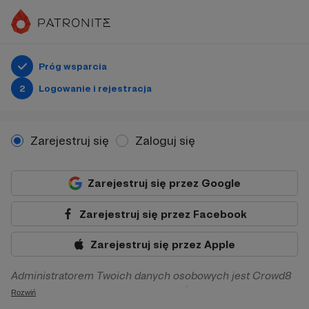
Próg wsparcia
2
Logowanie i rejestracja
Zarejestruj się
Zaloguj się
Zarejestruj się przez Google
Zarejestruj się przez Facebook
Zarejestruj się przez Apple
Administratorem Twoich danych osobowych jest Crowd8
sp. z o.o. z siedziba w Warszawie, ul. Żwirki i Wigury 16, 02-
Rozwiń
092 Warszawa. Twoje dane osobowe będą przetwarzane w