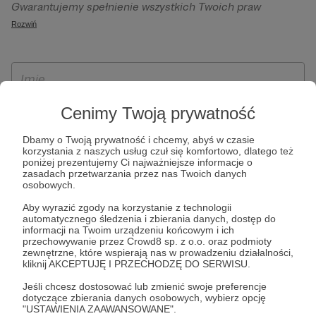
Gwarantujemy spełnienie wszystkich Twoich praw
szczególności w celu wykonania umowy zawartej z Tobą, w
wynikających z ogólnego rozporządzenia o ochronie
Rozwiń
tym do umożliwienia świadczenia usługi drogą
danych, tj. prawo dostępu, sprostowania oraz usunięcia
elektroniczną oraz pełnego korzystania z platformy
Twoich danych, ograniczenia ich przetwarzania, prawo do
Patronite.pl, w tym możliwości dokonywania oraz
ich przenoszenia, niepodlegania zautomatyzowanemu
otrzymywania wsparcia na naszej platformie oraz
podejmowaniu decyzji, w tym profilowaniu, a także prawo
dokonywania płatności.
wyrażenia sprzeciwu wobec przetwarzania Twoich danych
Cenimy Twoją prywatność
osobowych. Rejestracja dla osób niepełnoletnich możliwa
Dbamy o Twoją prywatność i chcemy, abyś w czasie
jest po przekazaniu podpisanego formularza "Zgodna na
korzystania z naszych usług czuł się komfortowo, dlatego też
założenie konta przez osobę niepełnoletnią", formularz
poniżej prezentujemy Ci najważniejsze informacje o
zasadach przetwarzania przez nas Twoich danych
dostępny jest na stronie regulaminu Patronite.pl.
osobowych.
Aby wyrazić zgody na korzystanie z technologii
automatycznego śledzenia i zbierania danych, dostęp do
informacji na Twoim urządzeniu końcowym i ich
przechowywanie przez Crowd8 sp. z o.o. oraz podmioty
zewnętrzne, które wspierają nas w prowadzeniu działalności,
kliknij AKCEPTUJĘ I PRZECHODZĘ DO SERWISU.
Jeśli chcesz dostosować lub zmienić swoje preferencje
dotyczące zbierania danych osobowych, wybierz opcję
* Zapoznałem się i akceptuję
Regulamin
serwisu oraz
Politykę
"USTAWIENIA ZAAWANSOWANE".