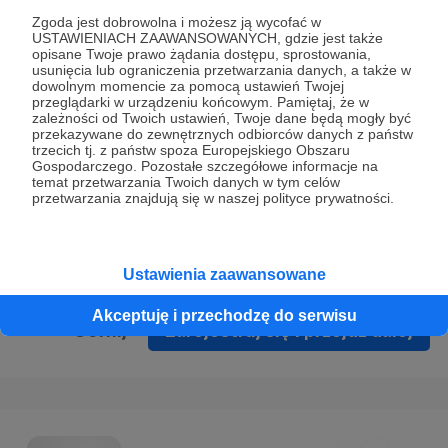
Prywatności
.
Zgoda jest dobrowolna i możesz ją wycofać w
USTAWIENIACH ZAAWANSOWANYCH, gdzie jest także
* Wyrażam zgodę na przetwarzanie moich danych
opisane Twoje prawo żądania dostępu, sprostowania,
osobowych podanych w formularzu rejestracyjnym w celu
usunięcia lub ograniczenia przetwarzania danych, a także w
dowolnym momencie za pomocą ustawień Twojej
prawidłowego świadczenia usług serwisu Patronite.
przeglądarki w urządzeniu końcowym. Pamiętaj, że w
zależności od Twoich ustawień, Twoje dane będą mogły być
Wyrażam zgodę na otrzymywanie drogą elektroniczną
przekazywane do zewnętrznych odbiorców danych z państw
trzecich tj. z państw spoza Europejskiego Obszaru
informacji handlowych - newslettera. Opcja ta może zostać
Gospodarczego. Pozostałe szczegółowe informacje na
zmieniona w ustawieniach konta.
temat przetwarzania Twoich danych w tym celów
przetwarzania znajdują się w naszej polityce prywatności.
Ustawienia zaawansowane
Akceptuję i przechodzę do serwisu
Cofnij
Zarejestruj się i przejdź dalej