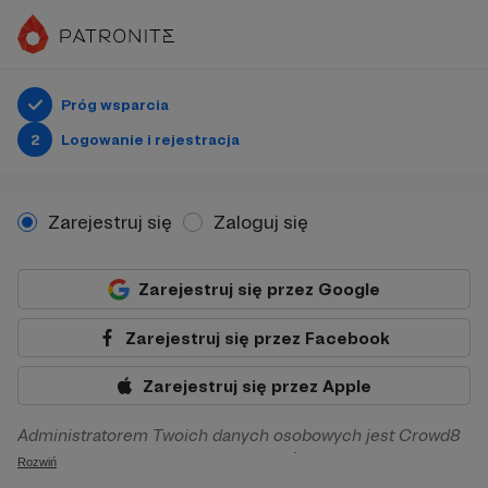
Próg wsparcia
2
Logowanie i rejestracja
Zarejestruj się
Zaloguj się
Zarejestruj się przez Google
Zarejestruj się przez Facebook
Zarejestruj się przez Apple
Administratorem Twoich danych osobowych jest Crowd8
sp. z o.o. z siedziba w Warszawie, ul. Żwirki i Wigury 16, 02-
Rozwiń
092 Warszawa. Twoje dane osobowe będą przetwarzane w