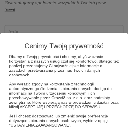
Gwarantujemy spełnienie wszystkich Twoich praw
szczególności w celu wykonania umowy zawartej z Tobą, w
wynikających z ogólnego rozporządzenia o ochronie
Rozwiń
tym do umożliwienia świadczenia usługi drogą
danych, tj. prawo dostępu, sprostowania oraz usunięcia
elektroniczną oraz pełnego korzystania z platformy
Twoich danych, ograniczenia ich przetwarzania, prawo do
Patronite.pl, w tym możliwości dokonywania oraz
ich przenoszenia, niepodlegania zautomatyzowanemu
otrzymywania wsparcia na naszej platformie oraz
podejmowaniu decyzji, w tym profilowaniu, a także prawo
dokonywania płatności.
wyrażenia sprzeciwu wobec przetwarzania Twoich danych
Cenimy Twoją prywatność
osobowych. Rejestracja dla osób niepełnoletnich możliwa
Dbamy o Twoją prywatność i chcemy, abyś w czasie
jest po przekazaniu podpisanego formularza "Zgodna na
korzystania z naszych usług czuł się komfortowo, dlatego też
założenie konta przez osobę niepełnoletnią", formularz
poniżej prezentujemy Ci najważniejsze informacje o
zasadach przetwarzania przez nas Twoich danych
dostępny jest na stronie regulaminu Patronite.pl.
osobowych.
Aby wyrazić zgody na korzystanie z technologii
automatycznego śledzenia i zbierania danych, dostęp do
informacji na Twoim urządzeniu końcowym i ich
przechowywanie przez Crowd8 sp. z o.o. oraz podmioty
zewnętrzne, które wspierają nas w prowadzeniu działalności,
kliknij AKCEPTUJĘ I PRZECHODZĘ DO SERWISU.
Jeśli chcesz dostosować lub zmienić swoje preferencje
dotyczące zbierania danych osobowych, wybierz opcję
* Zapoznałem się i akceptuję
Regulamin
serwisu oraz
Politykę
"USTAWIENIA ZAAWANSOWANE".