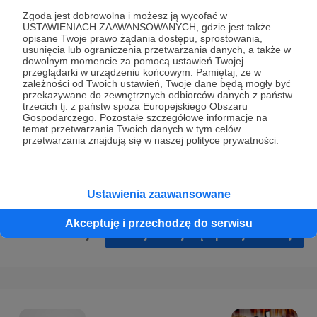
Prywatności
.
Zgoda jest dobrowolna i możesz ją wycofać w
USTAWIENIACH ZAAWANSOWANYCH, gdzie jest także
* Wyrażam zgodę na przetwarzanie moich danych
opisane Twoje prawo żądania dostępu, sprostowania,
osobowych podanych w formularzu rejestracyjnym w celu
usunięcia lub ograniczenia przetwarzania danych, a także w
dowolnym momencie za pomocą ustawień Twojej
prawidłowego świadczenia usług serwisu Patronite.
przeglądarki w urządzeniu końcowym. Pamiętaj, że w
zależności od Twoich ustawień, Twoje dane będą mogły być
Wyrażam zgodę na otrzymywanie drogą elektroniczną
przekazywane do zewnętrznych odbiorców danych z państw
trzecich tj. z państw spoza Europejskiego Obszaru
informacji handlowych - newslettera. Opcja ta może zostać
Gospodarczego. Pozostałe szczegółowe informacje na
zmieniona w ustawieniach konta.
temat przetwarzania Twoich danych w tym celów
przetwarzania znajdują się w naszej polityce prywatności.
Ustawienia zaawansowane
Akceptuję i przechodzę do serwisu
Cofnij
Zarejestruj się i przejdź dalej