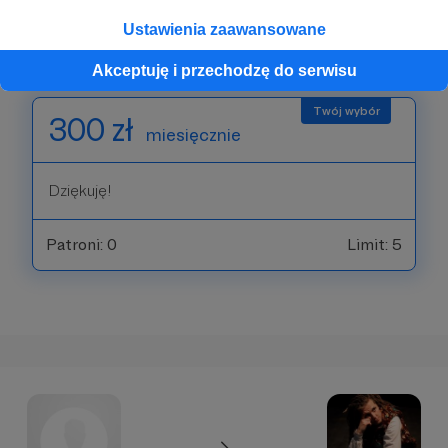
Ustawienia zaawansowane
Patroni: 0
Limit: 10
Akceptuję i przechodzę do serwisu
300 zł
miesięcznie
Dziękuję!
Patroni: 0
Limit: 5