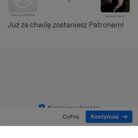
Nowy użytkownik
jestemAlpha.
Już za chwilę zostaniesz Patronem!
Bezpieczne płatności
Cofnij
Kontynuuj
Copyright 2026 © Patronite.
Wszelkie prawa
zastrzeżone.