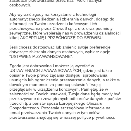
zasadach przetwarzania przez nas Twoich danych
osobowych.
Dziękuję!
Aby wyrazić zgody na korzystanie z technologii
automatycznego śledzenia i zbierania danych, dostęp do
Patroni: 0
informacji na Twoim urządzeniu końcowym i ich
przechowywanie przez Crowd8 sp. z o.o. oraz podmioty
zewnętrzne, które wspierają nas w prowadzeniu działalności,
kliknij AKCEPTUJĘ I PRZECHODZĘ DO SERWISU.
55 zł
Jeśli chcesz dostosować lub zmienić swoje preferencje
miesięcznie
dotyczące zbierania danych osobowych, wybierz opcję
"USTAWIENIA ZAAWANSOWANE".
Zgoda jest dobrowolna i możesz ją wycofać w
Dziękuję!
USTAWIENIACH ZAAWANSOWANYCH, gdzie jest także
opisane Twoje prawo żądania dostępu, sprostowania,
usunięcia lub ograniczenia przetwarzania danych, a także w
Patroni: 0
Limit: 100
dowolnym momencie za pomocą ustawień Twojej
przeglądarki w urządzeniu końcowym. Pamiętaj, że w
zależności od Twoich ustawień, Twoje dane będą mogły być
przekazywane do zewnętrznych odbiorców danych z państw
trzecich tj. z państw spoza Europejskiego Obszaru
100 zł
Gospodarczego. Pozostałe szczegółowe informacje na
miesięcznie
temat przetwarzania Twoich danych w tym celów
przetwarzania znajdują się w naszej polityce prywatności.
Dziękuję!