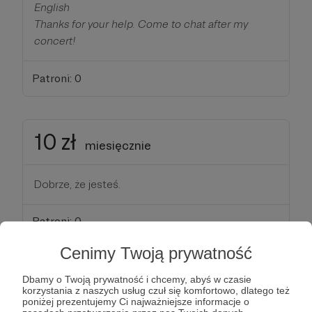
English
Thanks for your help. Come to chat after my
concert!
Patroni: 0
10 zł
miesięcznie
Dobrze, że jesteś.
Patroni: 0
Cenimy Twoją prywatność
30 zł
Dbamy o Twoją prywatność i chcemy, abyś w czasie
miesięcznie
korzystania z naszych usług czuł się komfortowo, dlatego też
poniżej prezentujemy Ci najważniejsze informacje o