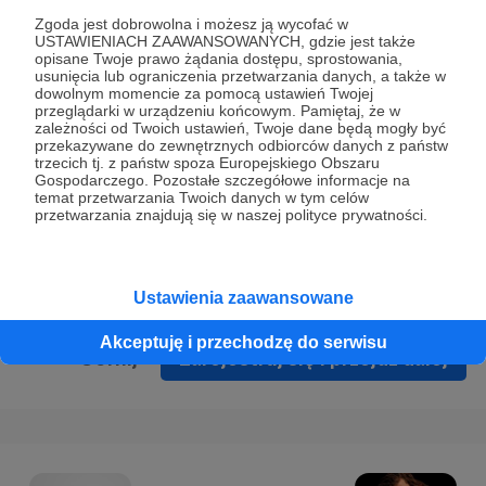
Prywatności
.
Zgoda jest dobrowolna i możesz ją wycofać w
USTAWIENIACH ZAAWANSOWANYCH, gdzie jest także
* Wyrażam zgodę na przetwarzanie moich danych
opisane Twoje prawo żądania dostępu, sprostowania,
osobowych podanych w formularzu rejestracyjnym w celu
usunięcia lub ograniczenia przetwarzania danych, a także w
dowolnym momencie za pomocą ustawień Twojej
prawidłowego świadczenia usług serwisu Patronite.
przeglądarki w urządzeniu końcowym. Pamiętaj, że w
zależności od Twoich ustawień, Twoje dane będą mogły być
Wyrażam zgodę na otrzymywanie drogą elektroniczną
przekazywane do zewnętrznych odbiorców danych z państw
trzecich tj. z państw spoza Europejskiego Obszaru
informacji handlowych - newslettera. Opcja ta może zostać
Gospodarczego. Pozostałe szczegółowe informacje na
zmieniona w ustawieniach konta.
temat przetwarzania Twoich danych w tym celów
przetwarzania znajdują się w naszej polityce prywatności.
Ustawienia zaawansowane
Akceptuję i przechodzę do serwisu
Cofnij
Zarejestruj się i przejdź dalej