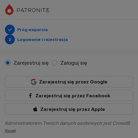
Próg wsparcia
2
Logowanie i rejestracja
Zarejestruj się
Zaloguj się
Zarejestruj się przez Google
Zarejestruj się przez Facebook
Zarejestruj się przez Apple
Administratorem Twoich danych osobowych jest Crowd8
sp. z o.o. z siedziba w Warszawie, ul. Żwirki i Wigury 16, 02-
Rozwiń
092 Warszawa. Twoje dane osobowe będą przetwarzane w