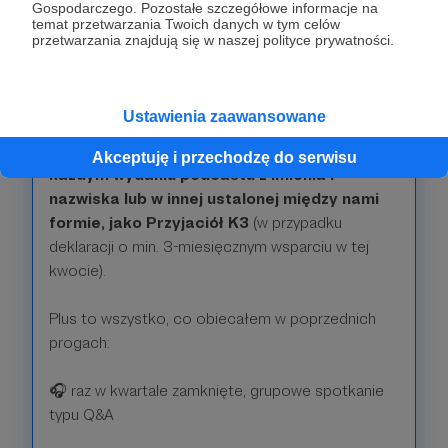
Gospodarczego. Pozostałe szczegółowe informacje na
temat przetwarzania Twoich danych w tym celów
500 zł
przetwarzania znajdują się w naszej polityce prywatności.
miesięcznie
To ogromna kwota. DZIĘKUJĘ!
Ustawienia zaawansowane
Podziękuję Państwu
wymieniając Was w
Akceptuję i przechodzę do serwisu
każdym wydaniu podcastu z imienia i
nazwiska lub w innej ustalonej między nami
formie, jako Przyjaciół K3
(w przypadku
deklaracji o min. 3-miesięcznym wsparciu w tej
kwocie).
Plus to wszystko, co obiecałem w poprzednich
progach:
🎧 raz w kwartale zamknięte, grupowe spotkanie
typu Q&A