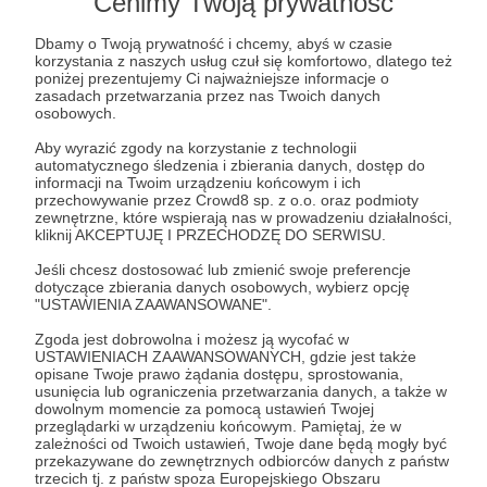
Cenimy Twoją prywatność
Otrzymacie oczywiście to wszystko, o czym już
napisałem:
Dbamy o Twoją prywatność i chcemy, abyś w czasie
korzystania z naszych usług czuł się komfortowo, dlatego też
poniżej prezentujemy Ci najważniejsze informacje o
🎧 dwie zapowiedzi audio każdego kolejnego
zasadach przetwarzania przez nas Twoich danych
odcinka podcastu
osobowych.
Aby wyrazić zgody na korzystanie z technologii
🎧 zaproszenie do udziału w zamkniętej grupie na
automatycznego śledzenia i zbierania danych, dostęp do
informacji na Twoim urządzeniu końcowym i ich
FB
przechowywanie przez Crowd8 sp. z o.o. oraz podmioty
zewnętrzne, które wspierają nas w prowadzeniu działalności,
kliknij AKCEPTUJĘ I PRZECHODZĘ DO SERWISU.
🎧 wysyłaną raz w miesiącu propozycje lektur i
filmów, które poszerzają tematykę poruszaną w
Jeśli chcesz dostosować lub zmienić swoje preferencje
dotyczące zbierania danych osobowych, wybierz opcję
ostatnich odcinkach podcastu
"USTAWIENIA ZAAWANSOWANE".
Zgoda jest dobrowolna i możesz ją wycofać w
🎧 dostęp do specjalnej playlisty tworzonej dla
USTAWIENIACH ZAAWANSOWANYCH, gdzie jest także
Patronek i Patronów K3
opisane Twoje prawo żądania dostępu, sprostowania,
usunięcia lub ograniczenia przetwarzania danych, a także w
dowolnym momencie za pomocą ustawień Twojej
przeglądarki w urządzeniu końcowym. Pamiętaj, że w
Patroni: 26
zależności od Twoich ustawień, Twoje dane będą mogły być
przekazywane do zewnętrznych odbiorców danych z państw
trzecich tj. z państw spoza Europejskiego Obszaru