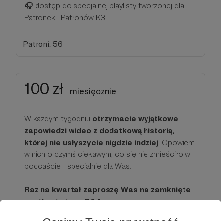
🎧 dostęp do specjalnej playlisty tworzonej dla
Patronek i Patronów K3.
Patroni: 56
100 zł
miesięcznie
W każdym tygodniu
otrzymacie wyjątkowe
zapowiedzi wideo z dodatkową historią,
której nie usłyszycie nigdzie indziej
. Opowiem
w nich o czymś ciekawym, co się nie zmieściło w
podcaście - specjalnie dla Was.
Raz na kwartał zaproszę Was na zamknięte
spotkanie typu Q&A.