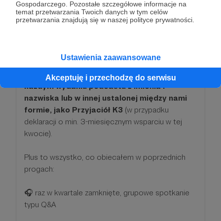
Gospodarczego. Pozostałe szczegółowe informacje na
temat przetwarzania Twoich danych w tym celów
500 zł
przetwarzania znajdują się w naszej polityce prywatności.
miesięcznie
To ogromna kwota. DZIĘKUJĘ!
Ustawienia zaawansowane
Podziękuję Państwu
wymieniając Was w
Akceptuję i przechodzę do serwisu
każdym wydaniu podcastu z imienia i
nazwiska lub w innej ustalonej między nami
formie, jako Przyjaciół K3
(w przypadku
deklaracji o min. 3-miesięcznym wsparciu w tej
kwocie).
Plus to wszystko, co obiecałem w poprzednich
progach:
🎧 raz w kwartale zamknięte, grupowe spotkanie
typu Q&A