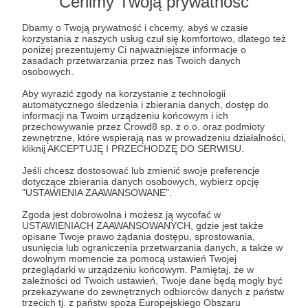
Cenimy Twoją prywatność
Otrzymacie oczywiście to wszystko, o czym już
napisałem:
Dbamy o Twoją prywatność i chcemy, abyś w czasie
korzystania z naszych usług czuł się komfortowo, dlatego też
poniżej prezentujemy Ci najważniejsze informacje o
🎧 dwie zapowiedzi audio każdego kolejnego
zasadach przetwarzania przez nas Twoich danych
odcinka podcastu
osobowych.
Aby wyrazić zgody na korzystanie z technologii
🎧 zaproszenie do udziału w zamkniętej grupie na
automatycznego śledzenia i zbierania danych, dostęp do
informacji na Twoim urządzeniu końcowym i ich
FB
przechowywanie przez Crowd8 sp. z o.o. oraz podmioty
zewnętrzne, które wspierają nas w prowadzeniu działalności,
kliknij AKCEPTUJĘ I PRZECHODZĘ DO SERWISU.
🎧 wysyłaną raz w miesiącu propozycje lektur i
filmów, które poszerzają tematykę poruszaną w
Jeśli chcesz dostosować lub zmienić swoje preferencje
dotyczące zbierania danych osobowych, wybierz opcję
ostatnich odcinkach podcastu
"USTAWIENIA ZAAWANSOWANE".
Zgoda jest dobrowolna i możesz ją wycofać w
🎧 dostęp do specjalnej playlisty tworzonej dla
USTAWIENIACH ZAAWANSOWANYCH, gdzie jest także
Patronek i Patronów K3
opisane Twoje prawo żądania dostępu, sprostowania,
usunięcia lub ograniczenia przetwarzania danych, a także w
dowolnym momencie za pomocą ustawień Twojej
przeglądarki w urządzeniu końcowym. Pamiętaj, że w
Patroni: 26
zależności od Twoich ustawień, Twoje dane będą mogły być
przekazywane do zewnętrznych odbiorców danych z państw
trzecich tj. z państw spoza Europejskiego Obszaru