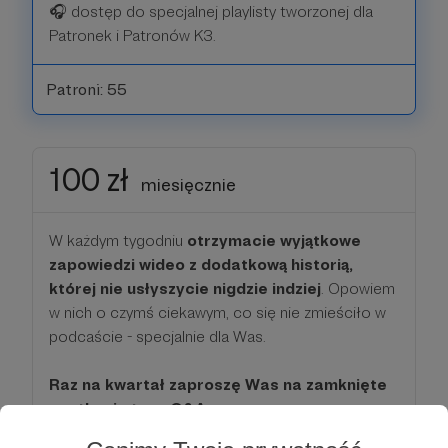
🎧 dostęp do specjalnej playlisty tworzonej dla
Patronek i Patronów K3.
Patroni: 55
100 zł
miesięcznie
W każdym tygodniu
otrzymacie wyjątkowe
zapowiedzi wideo z dodatkową historią,
której nie usłyszycie nigdzie indziej
. Opowiem
w nich o czymś ciekawym, co się nie zmieściło w
podcaście - specjalnie dla Was.
Raz na kwartał zaproszę Was na zamknięte
spotkanie typu Q&A.