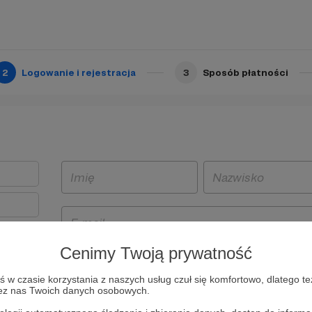
2
Logowanie i rejestracja
3
Sposób płatności
Cenimy Twoją prywatność
t
w czasie korzystania z naszych usług czuł się komfortowo, dlatego te
i i
zez nas Twoich danych osobowych.
owe będą
aw