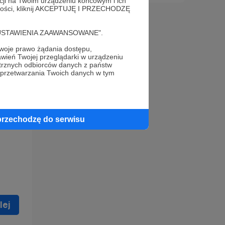
acji na Twoim urządzeniu końcowym i ich
alności, kliknij AKCEPTUJĘ I PRZECHODZĘ
cję "USTAWIENIA ZAAWANSOWANE".
oje prawo żądania dostępu,
wień Twojej przeglądarki w urządzeniu
trznych odbiorców danych z państw
 celu
 przetwarzania Twoich danych w tym
ną
 zostać
przechodzę do serwisu
lej