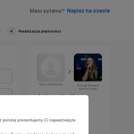
Masz pytania?
Napisz na czacie
4
Realizacja płatności
Nowy użytkownik
Drzazgi Świata //
Kamila Kielar
Już za chwilę
zostaniesz
Patronem!
ż poniżej prezentujemy Ci najważniejsze