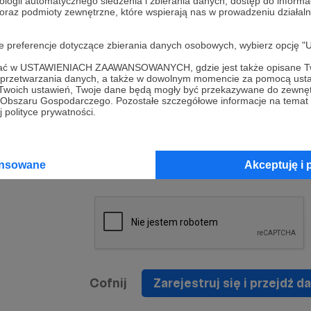
ologii automatycznego śledzenia i zbierania danych, dostęp do inform
a umowy
nie
 oraz podmioty zewnętrzne, które wspierają nas w prowadzeniu dział
nia
nięcia
nia z
* Zapoznałem się i akceptuję
Regulamin
serwisu oraz
prawo
oje preferencje dotyczące zbierania danych osobowych, wybierz op
wania
Politykę Prywatności
.
zowanemu
ofać w USTAWIENIACH ZAAWANSOWANYCH, gdzie jest także opisane Tw
 oraz
że prawo
a przetwarzania danych, a także w dowolnym momencie za pomocą usta
* Wyrażam zgodę na przetwarzanie moich danych
 Twoich ustawień, Twoje dane będą mogły być przekazywane do zewnę
h
osobowych podanych w formularzu rejestracyjnym w
go Obszaru Gospodarczego. Pozostałe szczegółowe informacje na temat
 polityce prywatności.
prawidłowego świadczenia usług serwisu Patronite.
Wyrażam zgodę na otrzymywanie drogą elektronicz
nta
informacji handlowych - newslettera. Opcja ta może
jest na
ansowane
Akceptuję i 
zmieniona w ustawieniach konta.
Cofnij
Zarejestruj się i przejdź da