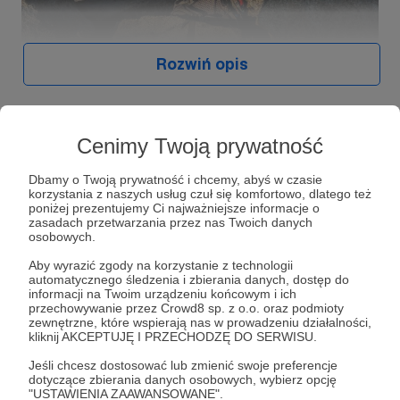
Rozwiń opis
Prowadzę podcast Drzazgi Świata
Słuchaj w Patronite Audio!
Cenimy Twoją prywatność
Rozbieram świat na drzazgi. Czasem będzie
Dbamy o Twoją prywatność i chcemy, abyś w czasie
Słuchaj
Drzazgi Świata // Kamila Kielar
w aplikacji
uwierać. To jednen z ulubionych przez
korzystania z naszych usług czuł się komfortowo, dlatego też
Patronite Audio.
słuchaczy podcastów dziennikarskich w
poniżej prezentujemy Ci najważniejsze informacje o
zasadach przetwarzania przez nas Twoich danych
Pobierz aplikację na swój telefon lub słuchaj w
Polsce.
osobowych.
przeglądarce.
Podcast to
dziennikarskie spojrzenie
na to
Aby wyrazić zgody na korzystanie z technologii
wszystko, co na drugim końcu świata
automatycznego śledzenia i zbierania danych, dostęp do
pozornie wygląda jak żywcem wyjęte z folderu
informacji na Twoim urządzeniu końcowym i ich
przechowywanie przez Crowd8 sp. z o.o. oraz podmioty
biura podróży. Podróże w podcaście są więc tylko
zewnętrzne, które wspierają nas w prowadzeniu działalności,
pretekstem do mówienia o rzeczach
kliknij AKCEPTUJĘ I PRZECHODZĘ DO SERWISU.
ważniejszych, niż czyjaś przygoda. Usłyszycie
Słuchaj
Jeśli chcesz dostosować lub zmienić swoje preferencje
również moje autorskie reporterskie opowieści z
dotyczące zbierania danych osobowych, wybierz opcję
północy.
"USTAWIENIA ZAAWANSOWANE".