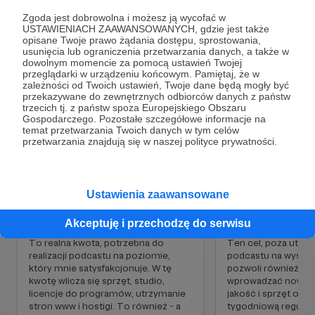
Rozmawiamy też o tym, jak opisywać świat, żeby
Zgoda jest dobrowolna i możesz ją wycofać w
USTAWIENIACH ZAAWANSOWANYCH, gdzie jest także
mu nie zaszkodzić.
opisane Twoje prawo żądania dostępu, sprostowania,
Cele
usunięcia lub ograniczenia przetwarzania danych, a także w
dowolnym momencie za pomocą ustawień Twojej
przeglądarki w urządzeniu końcowym. Pamiętaj, że w
zależności od Twoich ustawień, Twoje dane będą mogły być
WSPÓŁTWÓRZ
ROZWIJAJ
przekazywane do zewnętrznych odbiorców danych z państw
trzecich tj. z państw spoza Europejskiego Obszaru
Gospodarczego. Pozostałe szczegółowe informacje na
3 000 zł
1 710 zł
6 000 zł
4 710
temat przetwarzania Twoich danych w tym celów
miesięcznie
brakuje
miesięcznie
brakuj
przetwarzania znajdują się w naszej polityce prywatności.
43%
21%
Ustawienia zaawansowane
Akceptuję i przechodzę do serwisu
To realna kwota, potrzebna do
Ten cel, poza utrz
realizacji podcastu na poziomie,
podcastu na wysok
który mnie satysfakcjonuje. W tę
pozwoli również go 
kwotę wlicza się sprzęt, studio,
wprowadzać nowe f
Realizuję wyprawy adventure
licencje do programów, utrzymanie
jakość i sprzęt oraz
stron www i hostigi. To również - a
tygodniową regular
Samotnie przepłynęłam kajakiem 500km po