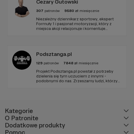
Cezary Gutowski
307
patronów
9580
zł
miesięcznie
Niezależny dziennikarz sportowy, ekspert
Formuły 1 i pasjonat motoryzacji, który z
miejsca akcji relacjonuje i komentuje
najważniejsze wydarzenia światowego
motorsportu. Dołącz do społeczności
pasjonatów i bądź zawsze gościem VIP – w
centrum akcji sportu samochodowego na
najwyższym poziomie.
Podsztanga.pl
129
patronów
7848
zł
miesięcznie
Projekt Podsztanga.pl powstał z potrzeby
dzielenia się tym uczuciem z innymi -
podobnymi do nas. Zrzeszamy ludzi, którzy
traktują trening poważnie. Wspierają się i
rozumieją w radościach oraz trudach uprawy
siły. To miejsce, w którym oddanie
treningowi jest szanowane i oczekiwane.
Kategorie
O Patronite
Dodatkowe produkty
Pomoc