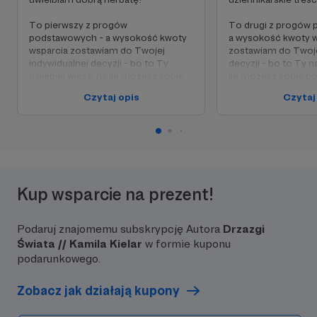
To pierwszy z progów
To drugi z progów
podstawowych - a wysokość kwoty
a wysokość kwoty w
wsparcia zostawiam do Twojej
zostawiam do Twoje
indywidualnej decyzji - bo to Ty
decyzji - bo to Ty na
najlepiej wiesz, na ile możesz sobie
ile możesz sobie p
pozwolić wspierać podcast.
podcast.
Czytaj opis
Czytaj
W zamian ja zapraszam Ciebie do
W zamian ja zapras
specjalnej grupy na Facebooku,
specjalnej grupy na
gdzie dyskutuję z Wami pomysły na
gdzie dyskutuję z 
nowe odcinki, serie podcastu czy
nowe odcinki, serie
pytania do gości. Oraz – co
pytania do gości. O
najważniejsze – będziemy mieć
najważniejsze – bę
Kup wsparcie na prezent!
szansę na bardziej osobistą relację.
szansę na bardziej o
Aha, i będziesz też wymieniony jako
Aha, i będziesz też
Producent na stronie www podcastu.
Producent na stron
Podaruj znajomemu subskrypcję Autora
Drzazgi
Świata // Kamila Kielar
w formie kuponu
podarunkowego.
Zobacz jak działają kupony