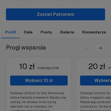
Zostań Patronem
Profil
Cele
Posty
Galeria
Komentarze
Progi wsparcia
10 zł
20 zł
miesięcznie
m
Wybierz 10 zł
Wybierz
Dziesięć złotych to tyle, ile koszuje
Dziesięć złotych to t
dobra herbata w kawiarni. Bardzo się
dobry magazyn repor
cieszę, że chcesz mnie na nią
Wspierając podcast 
zaprosić raz w miesiącu, bo
oznacza to, że doce
uwielbiam dobrą herbatę!
dziennikarskie treśc