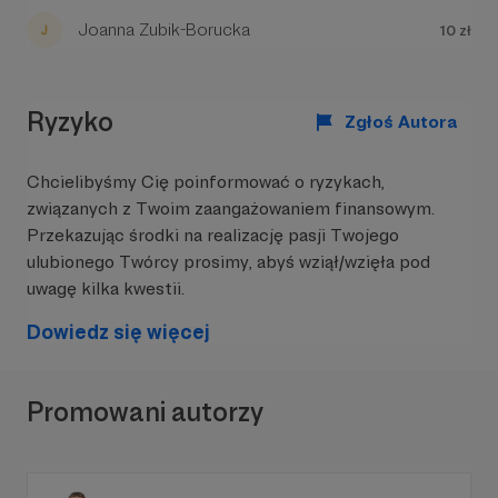
niedźwiedziach.
Joanna Zubik-Borucka
10 zł
Ryzyko
Zgłoś Autora
Internet
Chcielibyśmy Cię poinformować o ryzykach,
O wszystkich moich projektach przeczytacie
związanych z Twoim zaangażowaniem finansowym.
na mojej stronie, wystarczy
KLIKNĄĆ
TUTAJ.
Przekazując środki na realizację pasji Twojego
Podcast Drzazgi Świata znajdziecie pod
ulubionego Twórcy prosimy, abyś wziął/wzięła pod
TYM ADRESEM.
uwagę kilka kwestii.
Dowiedz się więcej
Promowani autorzy