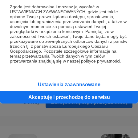
Prywatności
.
Zgoda jest dobrowolna i możesz ją wycofać w
USTAWIENIACH ZAAWANSOWANYCH, gdzie jest także
* Wyrażam zgodę na przetwarzanie moich danych
opisane Twoje prawo żądania dostępu, sprostowania,
osobowych podanych w formularzu rejestracyjnym w celu
usunięcia lub ograniczenia przetwarzania danych, a także w
dowolnym momencie za pomocą ustawień Twojej
prawidłowego świadczenia usług serwisu Patronite.
przeglądarki w urządzeniu końcowym. Pamiętaj, że w
zależności od Twoich ustawień, Twoje dane będą mogły być
Wyrażam zgodę na otrzymywanie drogą elektroniczną
przekazywane do zewnętrznych odbiorców danych z państw
trzecich tj. z państw spoza Europejskiego Obszaru
informacji handlowych - newslettera. Opcja ta może zostać
Gospodarczego. Pozostałe szczegółowe informacje na
zmieniona w ustawieniach konta.
temat przetwarzania Twoich danych w tym celów
przetwarzania znajdują się w naszej polityce prywatności.
Ustawienia zaawansowane
Akceptuję i przechodzę do serwisu
Cofnij
Zarejestruj się i przejdź dalej