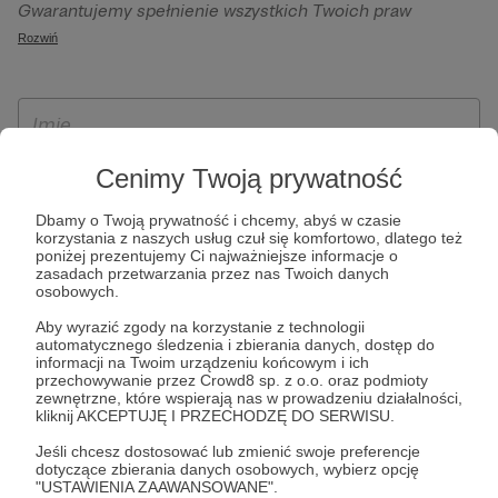
Gwarantujemy spełnienie wszystkich Twoich praw
szczególności w celu wykonania umowy zawartej z Tobą, w
wynikających z ogólnego rozporządzenia o ochronie
Rozwiń
tym do umożliwienia świadczenia usługi drogą
danych, tj. prawo dostępu, sprostowania oraz usunięcia
elektroniczną oraz pełnego korzystania z platformy
Twoich danych, ograniczenia ich przetwarzania, prawo do
Patronite.pl, w tym możliwości dokonywania oraz
ich przenoszenia, niepodlegania zautomatyzowanemu
otrzymywania wsparcia na naszej platformie oraz
podejmowaniu decyzji, w tym profilowaniu, a także prawo
dokonywania płatności.
wyrażenia sprzeciwu wobec przetwarzania Twoich danych
Cenimy Twoją prywatność
osobowych. Rejestracja dla osób niepełnoletnich możliwa
Dbamy o Twoją prywatność i chcemy, abyś w czasie
jest po przekazaniu podpisanego formularza "Zgodna na
korzystania z naszych usług czuł się komfortowo, dlatego też
założenie konta przez osobę niepełnoletnią", formularz
poniżej prezentujemy Ci najważniejsze informacje o
zasadach przetwarzania przez nas Twoich danych
dostępny jest na stronie regulaminu Patronite.pl.
osobowych.
Aby wyrazić zgody na korzystanie z technologii
automatycznego śledzenia i zbierania danych, dostęp do
informacji na Twoim urządzeniu końcowym i ich
przechowywanie przez Crowd8 sp. z o.o. oraz podmioty
zewnętrzne, które wspierają nas w prowadzeniu działalności,
kliknij AKCEPTUJĘ I PRZECHODZĘ DO SERWISU.
Jeśli chcesz dostosować lub zmienić swoje preferencje
dotyczące zbierania danych osobowych, wybierz opcję
* Zapoznałem się i akceptuję
Regulamin
serwisu oraz
Politykę
"USTAWIENIA ZAAWANSOWANE".