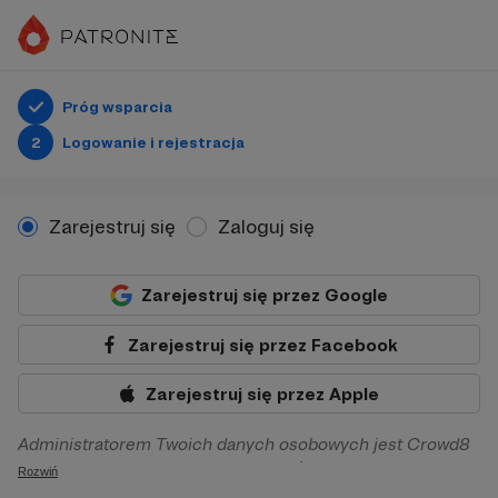
Próg wsparcia
2
Logowanie i rejestracja
Zarejestruj się
Zaloguj się
Zarejestruj się przez Google
Zarejestruj się przez Facebook
Zarejestruj się przez Apple
Administratorem Twoich danych osobowych jest Crowd8
sp. z o.o. z siedziba w Warszawie, ul. Żwirki i Wigury 16, 02-
Rozwiń
092 Warszawa. Twoje dane osobowe będą przetwarzane w