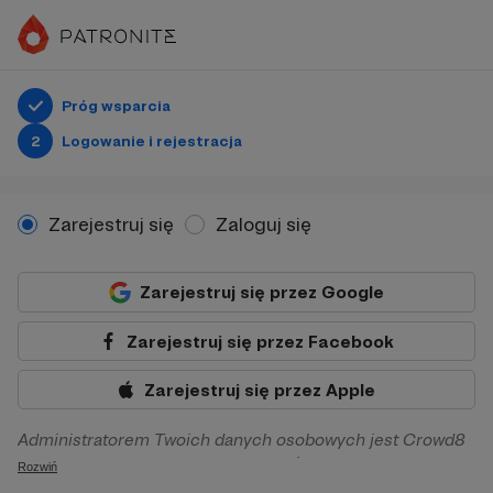
Próg wsparcia
2
Logowanie i rejestracja
Zarejestruj się
Zaloguj się
Zarejestruj się przez Google
Zarejestruj się przez Facebook
Zarejestruj się przez Apple
Administratorem Twoich danych osobowych jest Crowd8
sp. z o.o. z siedziba w Warszawie, ul. Żwirki i Wigury 16, 02-
Rozwiń
092 Warszawa. Twoje dane osobowe będą przetwarzane w