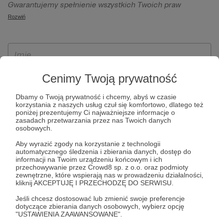
Gwarantujemy spełnienie wszystkich Twoich praw
szczególności w celu wykonania umowy zawartej z Tobą, w
wynikających z ogólnego rozporządzenia o ochronie
Rozwiń
tym do umożliwienia świadczenia usługi drogą
danych, tj. prawo dostępu, sprostowania oraz usunięcia
elektroniczną oraz pełnego korzystania z platformy
Twoich danych, ograniczenia ich przetwarzania, prawo do
Patronite.pl, w tym możliwości dokonywania oraz
ich przenoszenia, niepodlegania zautomatyzowanemu
otrzymywania wsparcia na naszej platformie oraz
podejmowaniu decyzji, w tym profilowaniu, a także prawo
dokonywania płatności.
wyrażenia sprzeciwu wobec przetwarzania Twoich danych
Cenimy Twoją prywatność
osobowych. Rejestracja dla osób niepełnoletnich możliwa
Dbamy o Twoją prywatność i chcemy, abyś w czasie
jest po przekazaniu podpisanego formularza "Zgodna na
korzystania z naszych usług czuł się komfortowo, dlatego też
założenie konta przez osobę niepełnoletnią", formularz
poniżej prezentujemy Ci najważniejsze informacje o
zasadach przetwarzania przez nas Twoich danych
dostępny jest na stronie regulaminu Patronite.pl.
osobowych.
Aby wyrazić zgody na korzystanie z technologii
automatycznego śledzenia i zbierania danych, dostęp do
informacji na Twoim urządzeniu końcowym i ich
przechowywanie przez Crowd8 sp. z o.o. oraz podmioty
zewnętrzne, które wspierają nas w prowadzeniu działalności,
kliknij AKCEPTUJĘ I PRZECHODZĘ DO SERWISU.
Jeśli chcesz dostosować lub zmienić swoje preferencje
dotyczące zbierania danych osobowych, wybierz opcję
* Zapoznałem się i akceptuję
Regulamin
serwisu oraz
Politykę
"USTAWIENIA ZAAWANSOWANE".