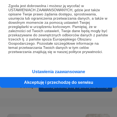
Prywatności
.
Zgoda jest dobrowolna i możesz ją wycofać w
USTAWIENIACH ZAAWANSOWANYCH, gdzie jest także
* Wyrażam zgodę na przetwarzanie moich danych
opisane Twoje prawo żądania dostępu, sprostowania,
osobowych podanych w formularzu rejestracyjnym w celu
usunięcia lub ograniczenia przetwarzania danych, a także w
dowolnym momencie za pomocą ustawień Twojej
prawidłowego świadczenia usług serwisu Patronite.
przeglądarki w urządzeniu końcowym. Pamiętaj, że w
zależności od Twoich ustawień, Twoje dane będą mogły być
Wyrażam zgodę na otrzymywanie drogą elektroniczną
przekazywane do zewnętrznych odbiorców danych z państw
trzecich tj. z państw spoza Europejskiego Obszaru
informacji handlowych - newslettera. Opcja ta może zostać
Gospodarczego. Pozostałe szczegółowe informacje na
zmieniona w ustawieniach konta.
temat przetwarzania Twoich danych w tym celów
przetwarzania znajdują się w naszej polityce prywatności.
Ustawienia zaawansowane
Akceptuję i przechodzę do serwisu
Cofnij
Zarejestruj się i przejdź dalej