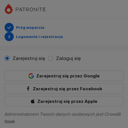
Próg wsparcia
2
Logowanie i rejestracja
Zarejestruj się
Zaloguj się
Zarejestruj się przez Google
Zarejestruj się przez Facebook
Zarejestruj się przez Apple
Administratorem Twoich danych osobowych jest Crowd8
sp. z o.o. z siedziba w Warszawie, ul. Żwirki i Wigury 16, 02-
Rozwiń
092 Warszawa. Twoje dane osobowe będą przetwarzane w