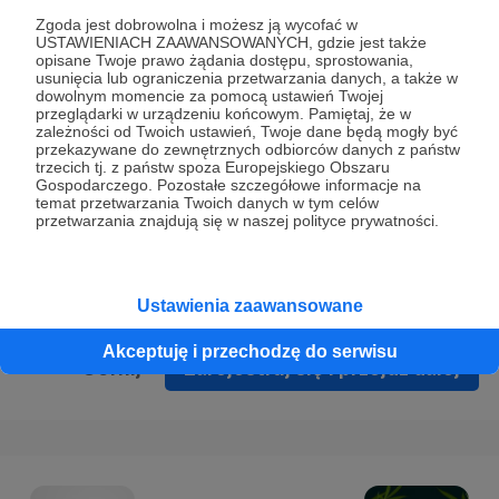
Prywatności
.
Zgoda jest dobrowolna i możesz ją wycofać w
USTAWIENIACH ZAAWANSOWANYCH, gdzie jest także
* Wyrażam zgodę na przetwarzanie moich danych
opisane Twoje prawo żądania dostępu, sprostowania,
osobowych podanych w formularzu rejestracyjnym w celu
usunięcia lub ograniczenia przetwarzania danych, a także w
dowolnym momencie za pomocą ustawień Twojej
prawidłowego świadczenia usług serwisu Patronite.
przeglądarki w urządzeniu końcowym. Pamiętaj, że w
zależności od Twoich ustawień, Twoje dane będą mogły być
Wyrażam zgodę na otrzymywanie drogą elektroniczną
przekazywane do zewnętrznych odbiorców danych z państw
trzecich tj. z państw spoza Europejskiego Obszaru
informacji handlowych - newslettera. Opcja ta może zostać
Gospodarczego. Pozostałe szczegółowe informacje na
zmieniona w ustawieniach konta.
temat przetwarzania Twoich danych w tym celów
przetwarzania znajdują się w naszej polityce prywatności.
Ustawienia zaawansowane
Akceptuję i przechodzę do serwisu
Cofnij
Zarejestruj się i przejdź dalej