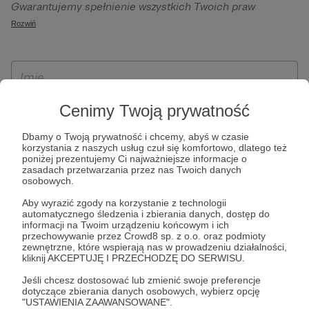
Gwarantujemy spełnienie wszystkich Twoich praw
szczególności w celu wykonania umowy zawartej z Tobą, w
wynikających z ogólnego rozporządzenia o ochronie
Rozwiń
tym do umożliwienia świadczenia usługi drogą
danych, tj. prawo dostępu, sprostowania oraz usunięcia
elektroniczną oraz pełnego korzystania z platformy
Twoich danych, ograniczenia ich przetwarzania, prawo do
Patronite.pl, w tym możliwości dokonywania oraz
ich przenoszenia, niepodlegania zautomatyzowanemu
otrzymywania wsparcia na naszej platformie oraz
podejmowaniu decyzji, w tym profilowaniu, a także prawo
dokonywania płatności.
wyrażenia sprzeciwu wobec przetwarzania Twoich danych
Cenimy Twoją prywatność
osobowych. Rejestracja dla osób niepełnoletnich możliwa
Dbamy o Twoją prywatność i chcemy, abyś w czasie
jest po przekazaniu podpisanego formularza "Zgodna na
korzystania z naszych usług czuł się komfortowo, dlatego też
założenie konta przez osobę niepełnoletnią", formularz
poniżej prezentujemy Ci najważniejsze informacje o
zasadach przetwarzania przez nas Twoich danych
dostępny jest na stronie regulaminu Patronite.pl.
osobowych.
Aby wyrazić zgody na korzystanie z technologii
automatycznego śledzenia i zbierania danych, dostęp do
informacji na Twoim urządzeniu końcowym i ich
przechowywanie przez Crowd8 sp. z o.o. oraz podmioty
zewnętrzne, które wspierają nas w prowadzeniu działalności,
kliknij AKCEPTUJĘ I PRZECHODZĘ DO SERWISU.
Jeśli chcesz dostosować lub zmienić swoje preferencje
dotyczące zbierania danych osobowych, wybierz opcję
* Zapoznałem się i akceptuję
Regulamin
serwisu oraz
Politykę
"USTAWIENIA ZAAWANSOWANE".