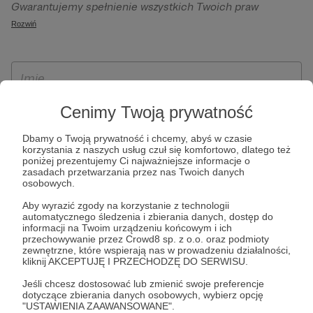
Gwarantujemy spełnienie wszystkich Twoich praw
szczególności w celu wykonania umowy zawartej z Tobą, w
wynikających z ogólnego rozporządzenia o ochronie
Rozwiń
tym do umożliwienia świadczenia usługi drogą
danych, tj. prawo dostępu, sprostowania oraz usunięcia
elektroniczną oraz pełnego korzystania z platformy
Twoich danych, ograniczenia ich przetwarzania, prawo do
Patronite.pl, w tym możliwości dokonywania oraz
ich przenoszenia, niepodlegania zautomatyzowanemu
otrzymywania wsparcia na naszej platformie oraz
podejmowaniu decyzji, w tym profilowaniu, a także prawo
dokonywania płatności.
wyrażenia sprzeciwu wobec przetwarzania Twoich danych
Cenimy Twoją prywatność
osobowych. Rejestracja dla osób niepełnoletnich możliwa
Dbamy o Twoją prywatność i chcemy, abyś w czasie
jest po przekazaniu podpisanego formularza "Zgodna na
korzystania z naszych usług czuł się komfortowo, dlatego też
założenie konta przez osobę niepełnoletnią", formularz
poniżej prezentujemy Ci najważniejsze informacje o
zasadach przetwarzania przez nas Twoich danych
dostępny jest na stronie regulaminu Patronite.pl.
osobowych.
Aby wyrazić zgody na korzystanie z technologii
automatycznego śledzenia i zbierania danych, dostęp do
informacji na Twoim urządzeniu końcowym i ich
przechowywanie przez Crowd8 sp. z o.o. oraz podmioty
zewnętrzne, które wspierają nas w prowadzeniu działalności,
kliknij AKCEPTUJĘ I PRZECHODZĘ DO SERWISU.
Jeśli chcesz dostosować lub zmienić swoje preferencje
dotyczące zbierania danych osobowych, wybierz opcję
* Zapoznałem się i akceptuję
Regulamin
serwisu oraz
Politykę
"USTAWIENIA ZAAWANSOWANE".