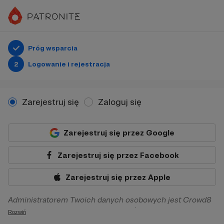
Próg wsparcia
2
Logowanie i rejestracja
Zarejestruj się
Zaloguj się
Zarejestruj się przez Google
Zarejestruj się przez Facebook
Zarejestruj się przez Apple
Administratorem Twoich danych osobowych jest Crowd8
sp. z o.o. z siedziba w Warszawie, ul. Żwirki i Wigury 16, 02-
Rozwiń
092 Warszawa. Twoje dane osobowe będą przetwarzane w