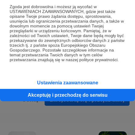
Prywatności
.
Zgoda jest dobrowolna i możesz ją wycofać w
USTAWIENIACH ZAAWANSOWANYCH, gdzie jest także
* Wyrażam zgodę na przetwarzanie moich danych
opisane Twoje prawo żądania dostępu, sprostowania,
osobowych podanych w formularzu rejestracyjnym w celu
usunięcia lub ograniczenia przetwarzania danych, a także w
dowolnym momencie za pomocą ustawień Twojej
prawidłowego świadczenia usług serwisu Patronite.
przeglądarki w urządzeniu końcowym. Pamiętaj, że w
zależności od Twoich ustawień, Twoje dane będą mogły być
Wyrażam zgodę na otrzymywanie drogą elektroniczną
przekazywane do zewnętrznych odbiorców danych z państw
trzecich tj. z państw spoza Europejskiego Obszaru
informacji handlowych - newslettera. Opcja ta może zostać
Gospodarczego. Pozostałe szczegółowe informacje na
zmieniona w ustawieniach konta.
temat przetwarzania Twoich danych w tym celów
przetwarzania znajdują się w naszej polityce prywatności.
Ustawienia zaawansowane
Akceptuję i przechodzę do serwisu
Cofnij
Zarejestruj się i przejdź dalej