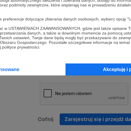
ologii automatycznego śledzenia i zbierania danych, dostęp do inform
a umowy
nie
 oraz podmioty zewnętrzne, które wspierają nas w prowadzeniu dział
nia
nięcia
nia z
* Zapoznałem się i akceptuję
Regulamin
serwisu oraz
prawo
oje preferencje dotyczące zbierania danych osobowych, wybierz op
wania
Politykę Prywatności
.
zowanemu
ofać w USTAWIENIACH ZAAWANSOWANYCH, gdzie jest także opisane Tw
 oraz
że prawo
a przetwarzania danych, a także w dowolnym momencie za pomocą usta
* Wyrażam zgodę na przetwarzanie moich danych
 Twoich ustawień, Twoje dane będą mogły być przekazywane do zewnę
h
osobowych podanych w formularzu rejestracyjnym w
go Obszaru Gospodarczego. Pozostałe szczegółowe informacje na temat
 polityce prywatności.
prawidłowego świadczenia usług serwisu Patronite.
Wyrażam zgodę na otrzymywanie drogą elektronicz
nta
informacji handlowych - newslettera. Opcja ta może
jest na
ansowane
Akceptuję i 
zmieniona w ustawieniach konta.
Cofnij
Zarejestruj się i przejdź da