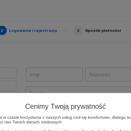
2
Logowanie i rejestracja
3
Sposób płatności
Cenimy Twoją prywatność
t
w czasie korzystania z naszych usług czuł się komfortowo, dlatego te
i i
zez nas Twoich danych osobowych.
owe będą
aw