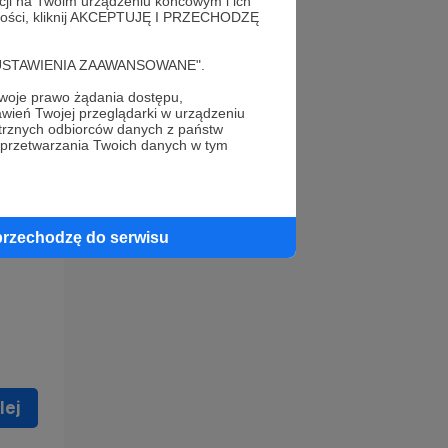
acji na Twoim urządzeniu końcowym i ich
alności, kliknij AKCEPTUJĘ I PRZECHODZĘ
cję "USTAWIENIA ZAAWANSOWANE".
oje prawo żądania dostępu,
wień Twojej przeglądarki w urządzeniu
trznych odbiorców danych z państw
 celu
 przetwarzania Twoich danych w tym
ną
 zostać
przechodzę do serwisu
lej