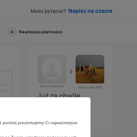
Masz pytania?
Napisz na czacie
4
Realizacja płatności
Nowy użytkownik
Kasia Lucky MTB
Już za chwilę
zostaniesz
Patronem!
ż poniżej prezentujemy Ci najważniejsze