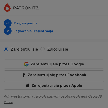
Próg wsparcia
2
Logowanie i rejestracja
Zarejestruj się
Zaloguj się
Zarejestruj się przez Google
Zarejestruj się przez Facebook
Zarejestruj się przez Apple
Administratorem Twoich danych osobowych jest Crowd8
sp. z o.o. z siedziba w Warszawie, ul. Żwirki i Wigury 16, 02-
Rozwiń
092 Warszawa. Twoje dane osobowe będą przetwarzane w