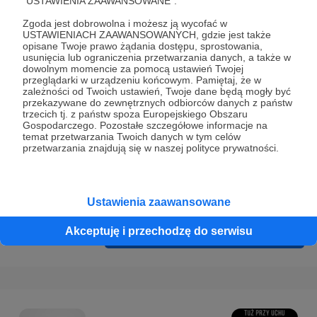
"USTAWIENIA ZAAWANSOWANE".
Prywatności
.
Zgoda jest dobrowolna i możesz ją wycofać w
* Wyrażam zgodę na przetwarzanie moich danych
USTAWIENIACH ZAAWANSOWANYCH, gdzie jest także
osobowych podanych w formularzu rejestracyjnym w celu
opisane Twoje prawo żądania dostępu, sprostowania,
usunięcia lub ograniczenia przetwarzania danych, a także w
prawidłowego świadczenia usług serwisu Patronite.
dowolnym momencie za pomocą ustawień Twojej
przeglądarki w urządzeniu końcowym. Pamiętaj, że w
Wyrażam zgodę na otrzymywanie drogą elektroniczną
zależności od Twoich ustawień, Twoje dane będą mogły być
przekazywane do zewnętrznych odbiorców danych z państw
informacji handlowych - newslettera. Opcja ta może zostać
trzecich tj. z państw spoza Europejskiego Obszaru
zmieniona w ustawieniach konta.
Gospodarczego. Pozostałe szczegółowe informacje na
temat przetwarzania Twoich danych w tym celów
przetwarzania znajdują się w naszej polityce prywatności.
Ustawienia zaawansowane
Akceptuję i przechodzę do serwisu
Cofnij
Zarejestruj się i przejdź dalej