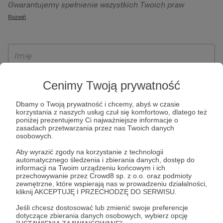
Gwarantujemy spełnienie wszystkich Twoich praw
szczególności w celu wykonania umowy zawartej z Tobą, w
wynikających z ogólnego rozporządzenia o ochronie
Rozwiń
tym do umożliwienia świadczenia usługi drogą
danych, tj. prawo dostępu, sprostowania oraz usunięcia
elektroniczną oraz pełnego korzystania z platformy
Twoich danych, ograniczenia ich przetwarzania, prawo do
Patronite.pl, w tym możliwości dokonywania oraz
ich przenoszenia, niepodlegania zautomatyzowanemu
otrzymywania wsparcia na naszej platformie oraz
podejmowaniu decyzji, w tym profilowaniu, a także prawo
dokonywania płatności.
wyrażenia sprzeciwu wobec przetwarzania Twoich danych
Cenimy Twoją prywatność
osobowych. Rejestracja dla osób niepełnoletnich możliwa
jest po przekazaniu podpisanego formularza "Zgodna na
Dbamy o Twoją prywatność i chcemy, abyś w czasie
założenie konta przez osobę niepełnoletnią", formularz
korzystania z naszych usług czuł się komfortowo, dlatego też
poniżej prezentujemy Ci najważniejsze informacje o
dostępny jest na stronie regulaminu Patronite.pl.
zasadach przetwarzania przez nas Twoich danych
osobowych.
Aby wyrazić zgody na korzystanie z technologii
automatycznego śledzenia i zbierania danych, dostęp do
informacji na Twoim urządzeniu końcowym i ich
przechowywanie przez Crowd8 sp. z o.o. oraz podmioty
zewnętrzne, które wspierają nas w prowadzeniu działalności,
kliknij AKCEPTUJĘ I PRZECHODZĘ DO SERWISU.
Jeśli chcesz dostosować lub zmienić swoje preferencje
* Zapoznałem się i akceptuję
Regulamin
serwisu oraz
Politykę
dotyczące zbierania danych osobowych, wybierz opcję