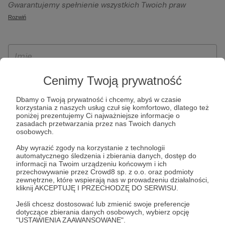
Gwarantujemy spełnienie wszystkich Twoich praw
szczególności w celu wykonania umowy zawartej z Tobą, w
wynikających z ogólnego rozporządzenia o ochronie
Rozwiń
tym do umożliwienia świadczenia usługi drogą
danych, tj. prawo dostępu, sprostowania oraz usunięcia
elektroniczną oraz pełnego korzystania z platformy
Twoich danych, ograniczenia ich przetwarzania, prawo do
Patronite.pl, w tym możliwości dokonywania oraz
ich przenoszenia, niepodlegania zautomatyzowanemu
otrzymywania wsparcia na naszej platformie oraz
podejmowaniu decyzji, w tym profilowaniu, a także prawo
dokonywania płatności.
wyrażenia sprzeciwu wobec przetwarzania Twoich danych
Cenimy Twoją prywatność
osobowych. Rejestracja dla osób niepełnoletnich możliwa
Dbamy o Twoją prywatność i chcemy, abyś w czasie
jest po przekazaniu podpisanego formularza "Zgodna na
korzystania z naszych usług czuł się komfortowo, dlatego też
założenie konta przez osobę niepełnoletnią", formularz
poniżej prezentujemy Ci najważniejsze informacje o
zasadach przetwarzania przez nas Twoich danych
dostępny jest na stronie regulaminu Patronite.pl.
osobowych.
Aby wyrazić zgody na korzystanie z technologii
automatycznego śledzenia i zbierania danych, dostęp do
informacji na Twoim urządzeniu końcowym i ich
przechowywanie przez Crowd8 sp. z o.o. oraz podmioty
zewnętrzne, które wspierają nas w prowadzeniu działalności,
kliknij AKCEPTUJĘ I PRZECHODZĘ DO SERWISU.
Jeśli chcesz dostosować lub zmienić swoje preferencje
dotyczące zbierania danych osobowych, wybierz opcję
* Zapoznałem się i akceptuję
Regulamin
serwisu oraz
Politykę
"USTAWIENIA ZAAWANSOWANE".