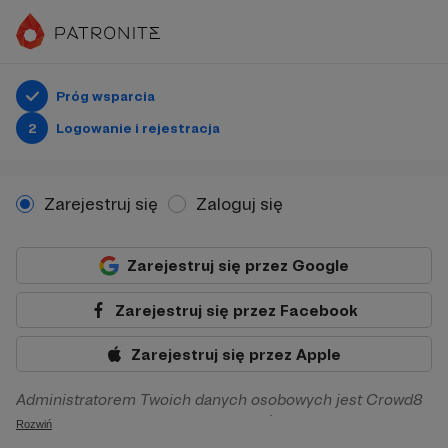
Próg wsparcia
2
Logowanie i rejestracja
Zarejestruj się
Zaloguj się
Zarejestruj się przez Google
Zarejestruj się przez Facebook
Zarejestruj się przez Apple
Administratorem Twoich danych osobowych jest Crowd8
sp. z o.o. z siedziba w Warszawie, ul. Żwirki i Wigury 16, 02-
Rozwiń
092 Warszawa. Twoje dane osobowe będą przetwarzane w