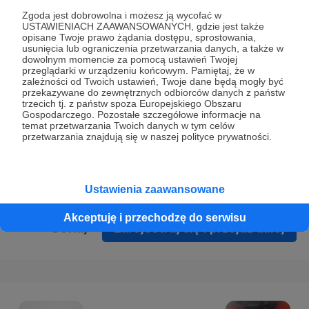
Prywatności
.
Zgoda jest dobrowolna i możesz ją wycofać w
USTAWIENIACH ZAAWANSOWANYCH, gdzie jest także
* Wyrażam zgodę na przetwarzanie moich danych
opisane Twoje prawo żądania dostępu, sprostowania,
osobowych podanych w formularzu rejestracyjnym w celu
usunięcia lub ograniczenia przetwarzania danych, a także w
dowolnym momencie za pomocą ustawień Twojej
prawidłowego świadczenia usług serwisu Patronite.
przeglądarki w urządzeniu końcowym. Pamiętaj, że w
zależności od Twoich ustawień, Twoje dane będą mogły być
Wyrażam zgodę na otrzymywanie drogą elektroniczną
przekazywane do zewnętrznych odbiorców danych z państw
trzecich tj. z państw spoza Europejskiego Obszaru
informacji handlowych - newslettera. Opcja ta może zostać
Gospodarczego. Pozostałe szczegółowe informacje na
zmieniona w ustawieniach konta.
temat przetwarzania Twoich danych w tym celów
przetwarzania znajdują się w naszej polityce prywatności.
Ustawienia zaawansowane
Akceptuję i przechodzę do serwisu
Cofnij
Zarejestruj się i przejdź dalej