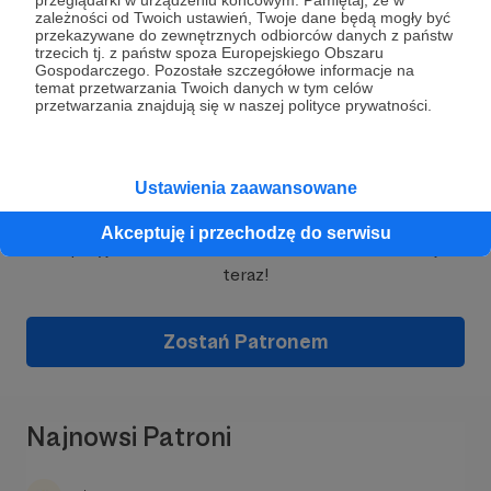
utrzymywać otwarty charakter wydarzeń i
zależności od Twoich ustawień, Twoje dane będą mogły być
rozwijać Klub Filmowy E10.
przekazywane do zewnętrznych odbiorców danych z państw
trzecich tj. z państw spoza Europejskiego Obszaru
Gospodarczego. Pozostałe szczegółowe informacje na
Do tej pory gościliśmy m.in.
Maję Ostaszewską,
temat przetwarzania Twoich danych w tym celów
Magdalenę Cielecką, Kingę Preis, Katarzynę
przetwarzania znajdują się w naszej polityce prywatności.
Figurę, Roberta Więckiewicza, Arkadiusza
Jakubika, Dawida Ogrodnika, Adama
Woronowicza, Łukasza Simlata, Jacka
Braciaka
, a także reżyserów
Krzysztofa
Dołącz do grona Patronów!
Ustawienia zaawansowane
Zanussiego, Kingę Dębską, Macieja Pieprzycę
,
operatorów
Tomasza Naumiuka i Łukasza
Akceptuję i przechodzę do serwisu
Wesprzyj działalność Autora
KLUB FILMOWY E10
już
Gutta
.
teraz!
Wśród naszych gości byli również:
Wojciech
Jagielski
,
dr
Ewa Woydyłło-Osiatyńska
,
Zostań Patronem
Leszek Możdżer
oraz
Tomasz Raczek
.
👉 Dołącz do Patronów E10 i wspólnie twórzmy
przestrzeń, w której
kino zaczyna się tam, gdzie
Najnowsi Patroni
kończą się napisy