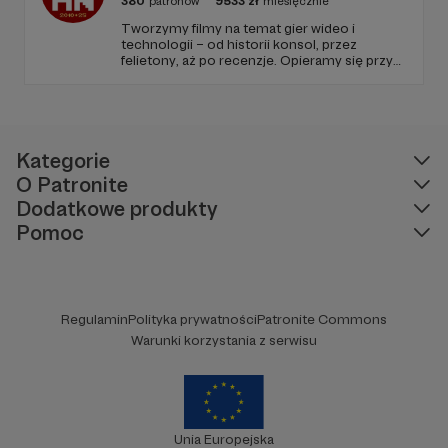
380
patronów
9533
zł
miesięcznie
Tworzymy filmy na temat gier wideo i
technologii – od historii konsol, przez
felietony, aż po recenzje. Opieramy się przy
tym na zweryfikowanych, ugruntowanych
źródłach. Wszystko to pod pretekstem
lekkich materiałów publicystycznych. Kurczę,
wyszło strasznie poważnie. Mlem.
Kategorie
O Patronite
Dodatkowe produkty
Pomoc
Regulamin
Polityka prywatności
Patronite Commons
Warunki korzystania z serwisu
Unia Europejska