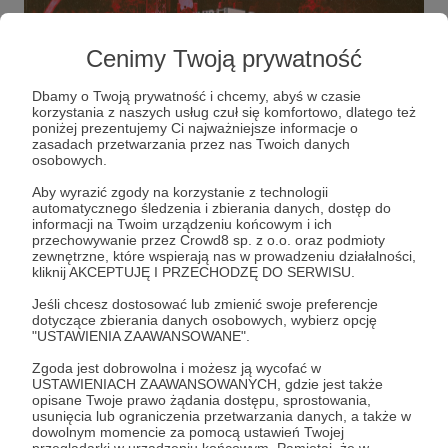
Cenimy Twoją prywatność
Dbamy o Twoją prywatność i chcemy, abyś w czasie
korzystania z naszych usług czuł się komfortowo, dlatego też
Kino to dla nas coś więcej niż rozrywka. To
poniżej prezentujemy Ci najważniejsze informacje o
rozmowy, emocje i spotkania, które zostają w
zasadach przetwarzania przez nas Twoich danych
pamięci.
osobowych.
Aby wyrazić zgody na korzystanie z technologii
Raz w miesiącu w Warszawie spotykamy się w
automatycznego śledzenia i zbierania danych, dostęp do
naszej sali kinowej, żeby oglądać filmy i
informacji na Twoim urządzeniu końcowym i ich
rozmawiać z wyjątkowymi gośćmi: aktorami,
przechowywanie przez Crowd8 sp. z o.o. oraz podmioty
zewnętrzne, które wspierają nas w prowadzeniu działalności,
reżyserami, krytykami, artystami.
kliknij AKCEPTUJĘ I PRZECHODZĘ DO SERWISU.
Nasze pokazy są zawsze
bezpłatne i otwarte dla
Jeśli chcesz dostosować lub zmienić swoje preferencje
wszystkich
,
bo wierzymy, że kino powinno łączyć
dotyczące zbierania danych osobowych, wybierz opcję
"USTAWIENIA ZAAWANSOWANE".
ludzi – niezależnie od portfela.
Zgoda jest dobrowolna i możesz ją wycofać w
Jeśli czujesz, że to, co robimy, ma sens – możesz
USTAWIENIACH ZAAWANSOWANYCH, gdzie jest także
nas wesprzeć.
opisane Twoje prawo żądania dostępu, sprostowania,
usunięcia lub ograniczenia przetwarzania danych, a także w
Rozwiń opis
dowolnym momencie za pomocą ustawień Twojej
Twoje wsparcie pozwala nam zapraszać gości,
przeglądarki w urządzeniu końcowym. Pamiętaj, że w