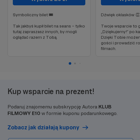
Symboliczny bilet 🎟️
Dźwięk oklasków 👏
Tak jakbyś kupił bilet na seans – tylko
Twoje wsparcie to 
tutaj zapraszasz innych, by mogli
„Dziękujemy!” po k
oglądać razem z Tobą.
Dzięki Tobie może
gości i prowadzić 
filmach.
Kup wsparcie na prezent!
Podaruj znajomemu subskrypcję Autora
KLUB
FILMOWY E10
w formie kuponu podarunkowego.
Zobacz jak działają kupony