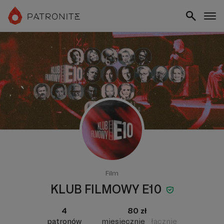
Film
KLUB FILMOWY E10
4
80 zł
patronów
miesięcznie
łącznie