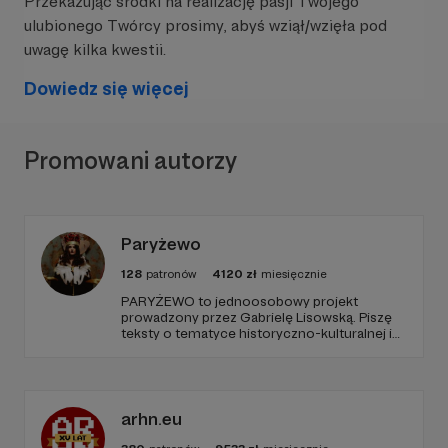
Przekazując środki na realizację pasji Twojego
ulubionego Twórcy prosimy, abyś wziął/wzięła pod
uwagę kilka kwestii.
Dowiedz się więcej
Promowani autorzy
Paryżewo
128
patronów
4120
zł
miesięcznie
PARYŻEWO to jednoosobowy projekt
prowadzony przez Gabrielę Lisowską. Piszę
teksty o tematyce historyczno-kulturalnej i
społecznej, tworzę dwa podcasty –
PARYŻEWO i TW: LISOWSKA oraz regularnie
publikuję treści na Instagramie.
arhn.eu