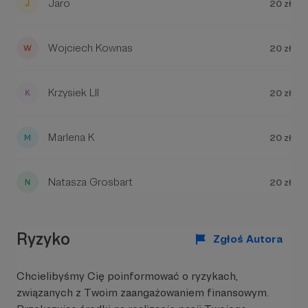
Jaro
20 zł
Wojciech Kownas
20 zł
W tym miejscu powinna być zewnętrzna
treść
Krzysiek Lll
20 zł
Aby zobaczyć treść musisz zmienić ustawienia
polityki prywatności
Marlena K
20 zł
Natasza Grosbart
20 zł
Ryzyko
Zgłoś Autora
Chcielibyśmy Cię poinformować o ryzykach,
związanych z Twoim zaangażowaniem finansowym.