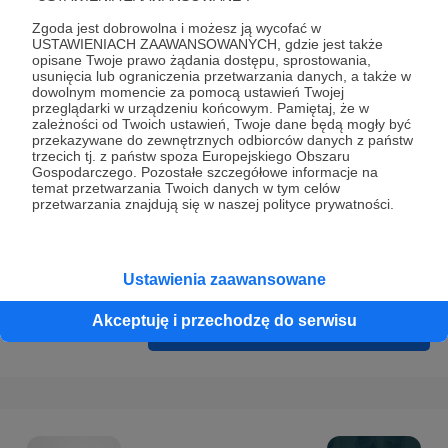
Prywatności
.
Zgoda jest dobrowolna i możesz ją wycofać w
* Wyrażam zgodę na przetwarzanie moich danych
USTAWIENIACH ZAAWANSOWANYCH, gdzie jest także
opisane Twoje prawo żądania dostępu, sprostowania,
osobowych podanych w formularzu rejestracyjnym w celu
usunięcia lub ograniczenia przetwarzania danych, a także w
prawidłowego świadczenia usług serwisu Patronite.
dowolnym momencie za pomocą ustawień Twojej
przeglądarki w urządzeniu końcowym. Pamiętaj, że w
zależności od Twoich ustawień, Twoje dane będą mogły być
Wyrażam zgodę na otrzymywanie drogą elektroniczną
przekazywane do zewnętrznych odbiorców danych z państw
informacji handlowych - newslettera. Opcja ta może zostać
trzecich tj. z państw spoza Europejskiego Obszaru
Gospodarczego. Pozostałe szczegółowe informacje na
zmieniona w ustawieniach konta.
temat przetwarzania Twoich danych w tym celów
przetwarzania znajdują się w naszej polityce prywatności.
Ustawienia zaawansowane
Akceptuję i przechodzę do serwisu
Cofnij
Zarejestruj się i przejdź dalej