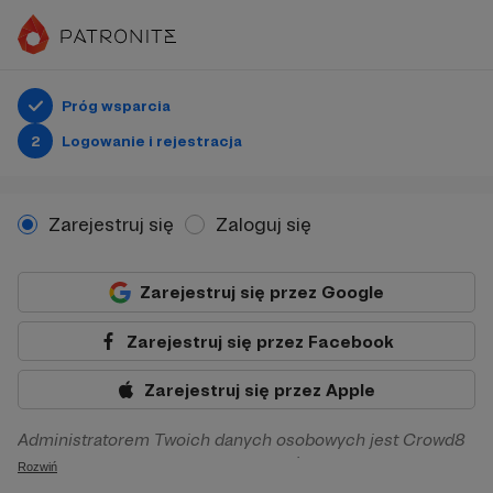
Próg wsparcia
2
Logowanie i rejestracja
Zarejestruj się
Zaloguj się
Zarejestruj się przez Google
Zarejestruj się przez Facebook
Zarejestruj się przez Apple
Administratorem Twoich danych osobowych jest Crowd8
sp. z o.o. z siedziba w Warszawie, ul. Żwirki i Wigury 16, 02-
Rozwiń
092 Warszawa. Twoje dane osobowe będą przetwarzane w