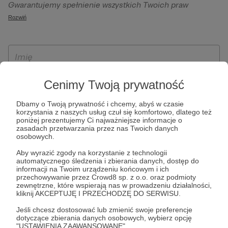
Gwarantujemy spełnienie wszystkich Twoich praw
szczególności w celu wykonania umowy zawartej z Tobą, w
wynikających z ogólnego rozporządzenia o ochronie
Rozwiń
tym do umożliwienia świadczenia usługi drogą
danych, tj. prawo dostępu, sprostowania oraz usunięcia
elektroniczną oraz pełnego korzystania z platformy
Twoich danych, ograniczenia ich przetwarzania, prawo do
Patronite.pl, w tym możliwości dokonywania oraz
ich przenoszenia, niepodlegania zautomatyzowanemu
otrzymywania wsparcia na naszej platformie oraz
podejmowaniu decyzji, w tym profilowaniu, a także prawo
dokonywania płatności.
wyrażenia sprzeciwu wobec przetwarzania Twoich danych
Cenimy Twoją prywatność
osobowych. Rejestracja dla osób niepełnoletnich możliwa
jest po przekazaniu podpisanego formularza "Zgodna na
Dbamy o Twoją prywatność i chcemy, abyś w czasie
korzystania z naszych usług czuł się komfortowo, dlatego też
założenie konta przez osobę niepełnoletnią", formularz
poniżej prezentujemy Ci najważniejsze informacje o
dostępny jest na stronie regulaminu Patronite.pl.
zasadach przetwarzania przez nas Twoich danych
osobowych.
Aby wyrazić zgody na korzystanie z technologii
automatycznego śledzenia i zbierania danych, dostęp do
informacji na Twoim urządzeniu końcowym i ich
przechowywanie przez Crowd8 sp. z o.o. oraz podmioty
zewnętrzne, które wspierają nas w prowadzeniu działalności,
kliknij AKCEPTUJĘ I PRZECHODZĘ DO SERWISU.
Jeśli chcesz dostosować lub zmienić swoje preferencje
* Zapoznałem się i akceptuję
Regulamin
serwisu oraz
Politykę
dotyczące zbierania danych osobowych, wybierz opcję
"USTAWIENIA ZAAWANSOWANE".