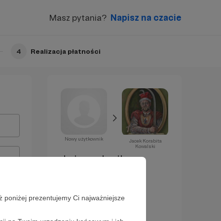
Masz pytania?
Napisz na czacie
4
Realizacja płatności
Nowy użytkownik
Jacek Korabita
Kowalski
Już za chwilę
zostaniesz
Patronem!
ż poniżej prezentujemy Ci najważniejsze