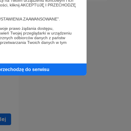
acji na Twoim urządzeniu końcowym i ich
alności, kliknij AKCEPTUJĘ I PRZECHODZĘ
cję "USTAWIENIA ZAAWANSOWANE".
oje prawo żądania dostępu,
wień Twojej przeglądarki w urządzeniu
trznych odbiorców danych z państw
 celu
 przetwarzania Twoich danych w tym
ną
 zostać
przechodzę do serwisu
lej