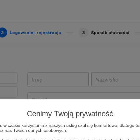
2
Logowanie i rejestracja
3
Sposób płatności
Cenimy Twoją prywatność
t
w czasie korzystania z naszych usług czuł się komfortowo, dlatego te
i i
zez nas Twoich danych osobowych.
owe będą
aw