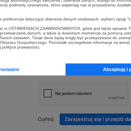
ologii automatycznego śledzenia i zbierania danych, dostęp do inform
a umowy
nie
 oraz podmioty zewnętrzne, które wspierają nas w prowadzeniu dział
nia
nięcia
nia z
* Zapoznałem się i akceptuję
Regulamin
serwisu oraz
prawo
oje preferencje dotyczące zbierania danych osobowych, wybierz op
wania
Politykę Prywatności
.
zowanemu
ofać w USTAWIENIACH ZAAWANSOWANYCH, gdzie jest także opisane Tw
 oraz
że prawo
a przetwarzania danych, a także w dowolnym momencie za pomocą usta
* Wyrażam zgodę na przetwarzanie moich danych
 Twoich ustawień, Twoje dane będą mogły być przekazywane do zewnę
h
osobowych podanych w formularzu rejestracyjnym w
go Obszaru Gospodarczego. Pozostałe szczegółowe informacje na temat
 polityce prywatności.
prawidłowego świadczenia usług serwisu Patronite.
Wyrażam zgodę na otrzymywanie drogą elektronicz
nta
informacji handlowych - newslettera. Opcja ta może
jest na
ansowane
Akceptuję i 
zmieniona w ustawieniach konta.
Cofnij
Zarejestruj się i przejdź da