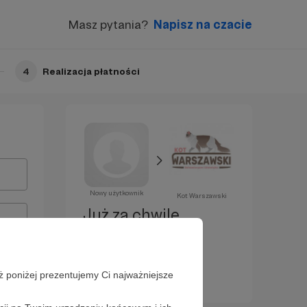
Masz pytania?
Napisz na czacie
4
Realizacja płatności
Nowy użytkownik
Kot Warszawski
Już za chwilę
zostaniesz
Patronem!
ż poniżej prezentujemy Ci najważniejsze