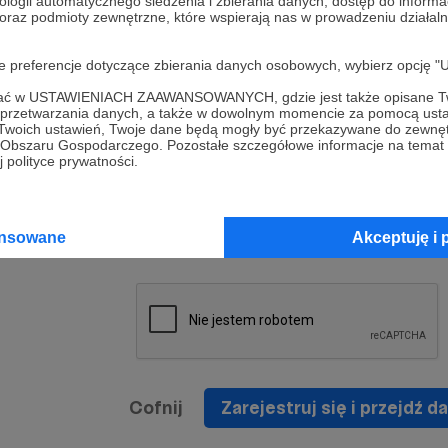
ologii automatycznego śledzenia i zbierania danych, dostęp do inform
a umowy
nie
 oraz podmioty zewnętrzne, które wspierają nas w prowadzeniu dział
nia
nięcia
nia z
* Zapoznałem się i akceptuję
Regulamin
serwisu oraz
prawo
oje preferencje dotyczące zbierania danych osobowych, wybierz op
wania
Politykę Prywatności
.
zowanemu
ofać w USTAWIENIACH ZAAWANSOWANYCH, gdzie jest także opisane Tw
 oraz
że prawo
a przetwarzania danych, a także w dowolnym momencie za pomocą usta
* Wyrażam zgodę na przetwarzanie moich danych
 Twoich ustawień, Twoje dane będą mogły być przekazywane do zewnę
h
osobowych podanych w formularzu rejestracyjnym w
go Obszaru Gospodarczego. Pozostałe szczegółowe informacje na temat
 polityce prywatności.
prawidłowego świadczenia usług serwisu Patronite.
Wyrażam zgodę na otrzymywanie drogą elektronicz
nta
informacji handlowych - newslettera. Opcja ta może
jest na
ansowane
Akceptuję i 
zmieniona w ustawieniach konta.
Cofnij
Zarejestruj się i przejdź da