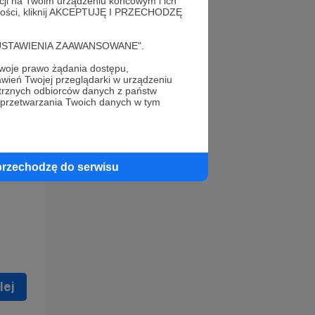
acji na Twoim urządzeniu końcowym i ich
alności, kliknij AKCEPTUJĘ I PRZECHODZĘ
cję "USTAWIENIA ZAAWANSOWANE".
oje prawo żądania dostępu,
wień Twojej przeglądarki w urządzeniu
trznych odbiorców danych z państw
 celu
 przetwarzania Twoich danych w tym
ną
 zostać
przechodzę do serwisu
lej