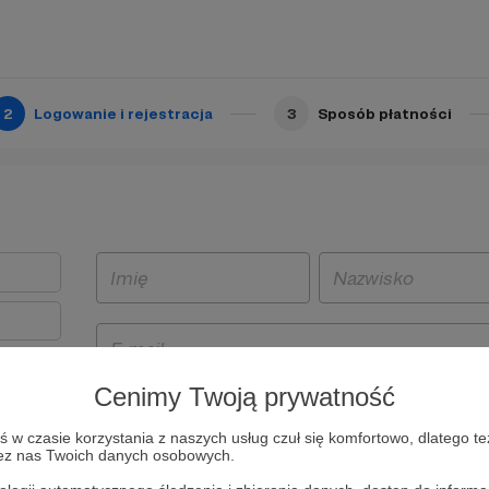
2
Logowanie i rejestracja
3
Sposób płatności
Cenimy Twoją prywatność
t
w czasie korzystania z naszych usług czuł się komfortowo, dlatego te
i i
zez nas Twoich danych osobowych.
owe będą
aw