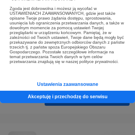
Prywatności
.
Zgoda jest dobrowolna i możesz ją wycofać w
* Wyrażam zgodę na przetwarzanie moich danych
USTAWIENIACH ZAAWANSOWANYCH, gdzie jest także
opisane Twoje prawo żądania dostępu, sprostowania,
osobowych podanych w formularzu rejestracyjnym w celu
usunięcia lub ograniczenia przetwarzania danych, a także w
prawidłowego świadczenia usług serwisu Patronite.
dowolnym momencie za pomocą ustawień Twojej
przeglądarki w urządzeniu końcowym. Pamiętaj, że w
zależności od Twoich ustawień, Twoje dane będą mogły być
Wyrażam zgodę na otrzymywanie drogą elektroniczną
przekazywane do zewnętrznych odbiorców danych z państw
informacji handlowych - newslettera. Opcja ta może zostać
trzecich tj. z państw spoza Europejskiego Obszaru
Gospodarczego. Pozostałe szczegółowe informacje na
zmieniona w ustawieniach konta.
temat przetwarzania Twoich danych w tym celów
przetwarzania znajdują się w naszej polityce prywatności.
Ustawienia zaawansowane
Akceptuję i przechodzę do serwisu
Cofnij
Zarejestruj się i przejdź dalej