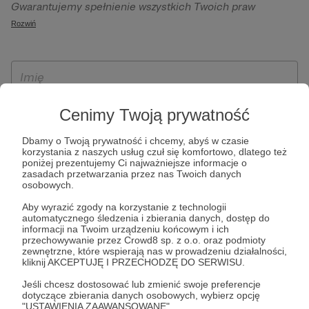
Gwarantujemy spełnienie wszystkich Twoich praw
szczególności w celu wykonania umowy zawartej z Tobą, w
wynikających z ogólnego rozporządzenia o ochronie
Rozwiń
tym do umożliwienia świadczenia usługi drogą
danych, tj. prawo dostępu, sprostowania oraz usunięcia
elektroniczną oraz pełnego korzystania z platformy
Twoich danych, ograniczenia ich przetwarzania, prawo do
Patronite.pl, w tym możliwości dokonywania oraz
ich przenoszenia, niepodlegania zautomatyzowanemu
otrzymywania wsparcia na naszej platformie oraz
podejmowaniu decyzji, w tym profilowaniu, a także prawo
dokonywania płatności.
wyrażenia sprzeciwu wobec przetwarzania Twoich danych
Cenimy Twoją prywatność
osobowych. Rejestracja dla osób niepełnoletnich możliwa
jest po przekazaniu podpisanego formularza "Zgodna na
Dbamy o Twoją prywatność i chcemy, abyś w czasie
korzystania z naszych usług czuł się komfortowo, dlatego też
założenie konta przez osobę niepełnoletnią", formularz
poniżej prezentujemy Ci najważniejsze informacje o
dostępny jest na stronie regulaminu Patronite.pl.
zasadach przetwarzania przez nas Twoich danych
osobowych.
Aby wyrazić zgody na korzystanie z technologii
automatycznego śledzenia i zbierania danych, dostęp do
informacji na Twoim urządzeniu końcowym i ich
przechowywanie przez Crowd8 sp. z o.o. oraz podmioty
zewnętrzne, które wspierają nas w prowadzeniu działalności,
kliknij AKCEPTUJĘ I PRZECHODZĘ DO SERWISU.
Jeśli chcesz dostosować lub zmienić swoje preferencje
* Zapoznałem się i akceptuję
Regulamin
serwisu oraz
Politykę
dotyczące zbierania danych osobowych, wybierz opcję
"USTAWIENIA ZAAWANSOWANE".