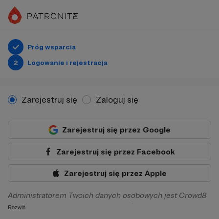
Próg wsparcia
2
Logowanie i rejestracja
Zarejestruj się
Zaloguj się
Zarejestruj się przez Google
Zarejestruj się przez Facebook
Zarejestruj się przez Apple
Administratorem Twoich danych osobowych jest Crowd8
sp. z o.o. z siedziba w Warszawie, ul. Żwirki i Wigury 16, 02-
Rozwiń
092 Warszawa. Twoje dane osobowe będą przetwarzane w