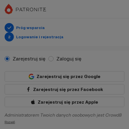
Próg wsparcia
2
Logowanie i rejestracja
Zarejestruj się
Zaloguj się
Zarejestruj się przez Google
Zarejestruj się przez Facebook
Zarejestruj się przez Apple
Administratorem Twoich danych osobowych jest Crowd8
sp. z o.o. z siedziba w Warszawie, ul. Żwirki i Wigury 16, 02-
Rozwiń
092 Warszawa. Twoje dane osobowe będą przetwarzane w