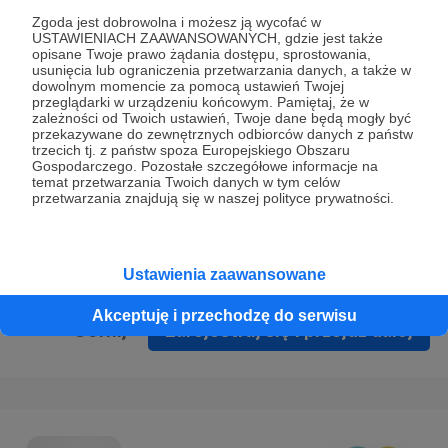
Prywatności
.
Zgoda jest dobrowolna i możesz ją wycofać w
USTAWIENIACH ZAAWANSOWANYCH, gdzie jest także
* Wyrażam zgodę na przetwarzanie moich danych
opisane Twoje prawo żądania dostępu, sprostowania,
osobowych podanych w formularzu rejestracyjnym w celu
usunięcia lub ograniczenia przetwarzania danych, a także w
dowolnym momencie za pomocą ustawień Twojej
prawidłowego świadczenia usług serwisu Patronite.
przeglądarki w urządzeniu końcowym. Pamiętaj, że w
zależności od Twoich ustawień, Twoje dane będą mogły być
Wyrażam zgodę na otrzymywanie drogą elektroniczną
przekazywane do zewnętrznych odbiorców danych z państw
trzecich tj. z państw spoza Europejskiego Obszaru
informacji handlowych - newslettera. Opcja ta może zostać
Gospodarczego. Pozostałe szczegółowe informacje na
zmieniona w ustawieniach konta.
temat przetwarzania Twoich danych w tym celów
przetwarzania znajdują się w naszej polityce prywatności.
Ustawienia zaawansowane
Akceptuję i przechodzę do serwisu
Cofnij
Zarejestruj się i przejdź dalej