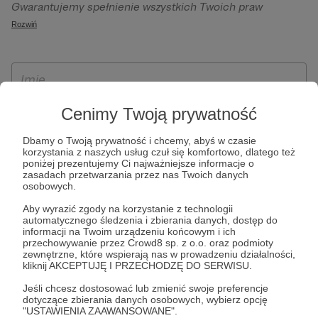
Gwarantujemy spełnienie wszystkich Twoich praw
szczególności w celu wykonania umowy zawartej z Tobą, w
wynikających z ogólnego rozporządzenia o ochronie
Rozwiń
tym do umożliwienia świadczenia usługi drogą
danych, tj. prawo dostępu, sprostowania oraz usunięcia
elektroniczną oraz pełnego korzystania z platformy
Twoich danych, ograniczenia ich przetwarzania, prawo do
Patronite.pl, w tym możliwości dokonywania oraz
ich przenoszenia, niepodlegania zautomatyzowanemu
otrzymywania wsparcia na naszej platformie oraz
podejmowaniu decyzji, w tym profilowaniu, a także prawo
dokonywania płatności.
wyrażenia sprzeciwu wobec przetwarzania Twoich danych
Cenimy Twoją prywatność
osobowych. Rejestracja dla osób niepełnoletnich możliwa
Dbamy o Twoją prywatność i chcemy, abyś w czasie
jest po przekazaniu podpisanego formularza "Zgodna na
korzystania z naszych usług czuł się komfortowo, dlatego też
założenie konta przez osobę niepełnoletnią", formularz
poniżej prezentujemy Ci najważniejsze informacje o
zasadach przetwarzania przez nas Twoich danych
dostępny jest na stronie regulaminu Patronite.pl.
osobowych.
Aby wyrazić zgody na korzystanie z technologii
automatycznego śledzenia i zbierania danych, dostęp do
informacji na Twoim urządzeniu końcowym i ich
przechowywanie przez Crowd8 sp. z o.o. oraz podmioty
zewnętrzne, które wspierają nas w prowadzeniu działalności,
kliknij AKCEPTUJĘ I PRZECHODZĘ DO SERWISU.
Jeśli chcesz dostosować lub zmienić swoje preferencje
dotyczące zbierania danych osobowych, wybierz opcję
* Zapoznałem się i akceptuję
Regulamin
serwisu oraz
Politykę
"USTAWIENIA ZAAWANSOWANE".