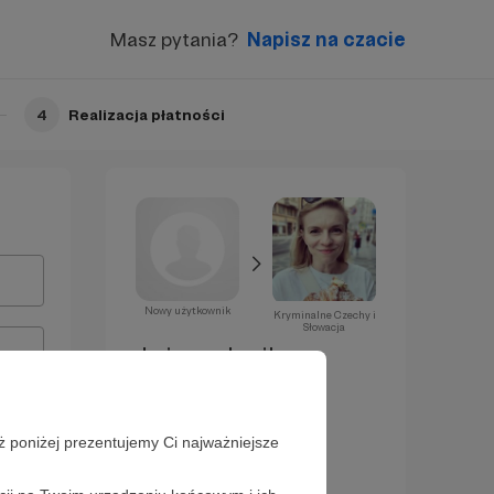
Masz pytania?
Napisz na czacie
4
Realizacja płatności
Nowy użytkownik
Kryminalne Czechy i
Słowacja
Już za chwilę
zostaniesz
Patronem!
ż poniżej prezentujemy Ci najważniejsze