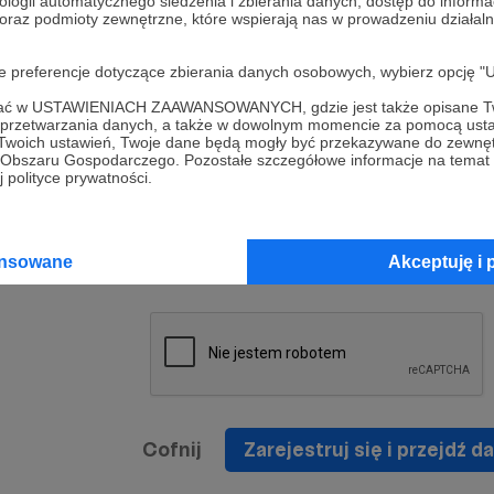
ologii automatycznego śledzenia i zbierania danych, dostęp do inform
a umowy
nie
 oraz podmioty zewnętrzne, które wspierają nas w prowadzeniu dział
nia
nięcia
nia z
* Zapoznałem się i akceptuję
Regulamin
serwisu oraz
prawo
oje preferencje dotyczące zbierania danych osobowych, wybierz op
wania
Politykę Prywatności
.
zowanemu
ofać w USTAWIENIACH ZAAWANSOWANYCH, gdzie jest także opisane Tw
 oraz
że prawo
a przetwarzania danych, a także w dowolnym momencie za pomocą usta
* Wyrażam zgodę na przetwarzanie moich danych
 Twoich ustawień, Twoje dane będą mogły być przekazywane do zewnę
h
osobowych podanych w formularzu rejestracyjnym w
go Obszaru Gospodarczego. Pozostałe szczegółowe informacje na temat
 polityce prywatności.
prawidłowego świadczenia usług serwisu Patronite.
Wyrażam zgodę na otrzymywanie drogą elektronicz
nta
informacji handlowych - newslettera. Opcja ta może
jest na
ansowane
Akceptuję i 
zmieniona w ustawieniach konta.
Cofnij
Zarejestruj się i przejdź da