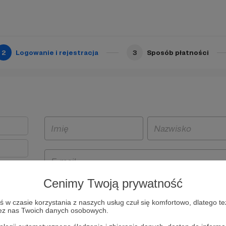
2
Logowanie i rejestracja
3
Sposób płatności
Cenimy Twoją prywatność
t
w czasie korzystania z naszych usług czuł się komfortowo, dlatego te
i i
zez nas Twoich danych osobowych.
owe będą
aw