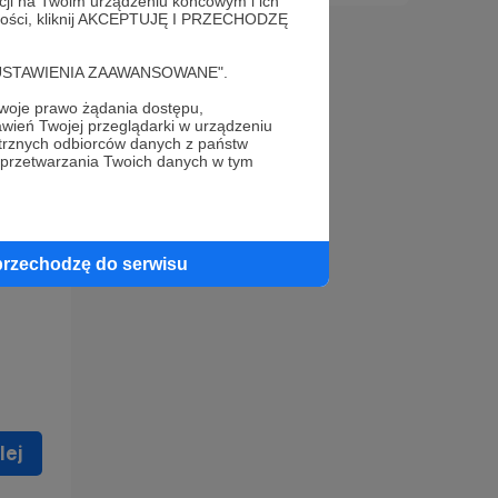
acji na Twoim urządzeniu końcowym i ich
alności, kliknij AKCEPTUJĘ I PRZECHODZĘ
cję "USTAWIENIA ZAAWANSOWANE".
oje prawo żądania dostępu,
wień Twojej przeglądarki w urządzeniu
trznych odbiorców danych z państw
 celu
 przetwarzania Twoich danych w tym
ną
 zostać
przechodzę do serwisu
lej