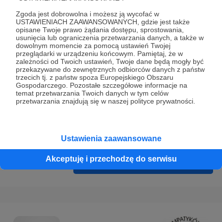
Prywatności
.
Zgoda jest dobrowolna i możesz ją wycofać w
* Wyrażam zgodę na przetwarzanie moich danych
USTAWIENIACH ZAAWANSOWANYCH, gdzie jest także
opisane Twoje prawo żądania dostępu, sprostowania,
osobowych podanych w formularzu rejestracyjnym w celu
usunięcia lub ograniczenia przetwarzania danych, a także w
prawidłowego świadczenia usług serwisu Patronite.
dowolnym momencie za pomocą ustawień Twojej
przeglądarki w urządzeniu końcowym. Pamiętaj, że w
zależności od Twoich ustawień, Twoje dane będą mogły być
Wyrażam zgodę na otrzymywanie drogą elektroniczną
przekazywane do zewnętrznych odbiorców danych z państw
informacji handlowych - newslettera. Opcja ta może zostać
trzecich tj. z państw spoza Europejskiego Obszaru
Gospodarczego. Pozostałe szczegółowe informacje na
zmieniona w ustawieniach konta.
temat przetwarzania Twoich danych w tym celów
przetwarzania znajdują się w naszej polityce prywatności.
Ustawienia zaawansowane
Akceptuję i przechodzę do serwisu
Cofnij
Zarejestruj się i przejdź dalej