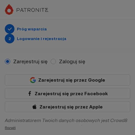
Próg wsparcia
2
Logowanie i rejestracja
Zarejestruj się
Zaloguj się
Zarejestruj się przez Google
Zarejestruj się przez Facebook
Zarejestruj się przez Apple
Administratorem Twoich danych osobowych jest Crowd8
sp. z o.o. z siedziba w Warszawie, ul. Żwirki i Wigury 16, 02-
Rozwiń
092 Warszawa. Twoje dane osobowe będą przetwarzane w