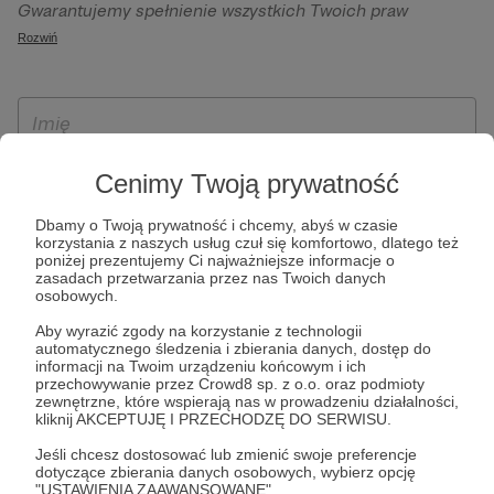
Gwarantujemy spełnienie wszystkich Twoich praw
szczególności w celu wykonania umowy zawartej z Tobą, w
wynikających z ogólnego rozporządzenia o ochronie
Rozwiń
tym do umożliwienia świadczenia usługi drogą
danych, tj. prawo dostępu, sprostowania oraz usunięcia
elektroniczną oraz pełnego korzystania z platformy
Twoich danych, ograniczenia ich przetwarzania, prawo do
Patronite.pl, w tym możliwości dokonywania oraz
ich przenoszenia, niepodlegania zautomatyzowanemu
otrzymywania wsparcia na naszej platformie oraz
podejmowaniu decyzji, w tym profilowaniu, a także prawo
dokonywania płatności.
wyrażenia sprzeciwu wobec przetwarzania Twoich danych
Cenimy Twoją prywatność
osobowych. Rejestracja dla osób niepełnoletnich możliwa
jest po przekazaniu podpisanego formularza "Zgodna na
Dbamy o Twoją prywatność i chcemy, abyś w czasie
korzystania z naszych usług czuł się komfortowo, dlatego też
założenie konta przez osobę niepełnoletnią", formularz
poniżej prezentujemy Ci najważniejsze informacje o
dostępny jest na stronie regulaminu Patronite.pl.
zasadach przetwarzania przez nas Twoich danych
osobowych.
Aby wyrazić zgody na korzystanie z technologii
automatycznego śledzenia i zbierania danych, dostęp do
informacji na Twoim urządzeniu końcowym i ich
przechowywanie przez Crowd8 sp. z o.o. oraz podmioty
zewnętrzne, które wspierają nas w prowadzeniu działalności,
kliknij AKCEPTUJĘ I PRZECHODZĘ DO SERWISU.
Jeśli chcesz dostosować lub zmienić swoje preferencje
* Zapoznałem się i akceptuję
Regulamin
serwisu oraz
Politykę
dotyczące zbierania danych osobowych, wybierz opcję
"USTAWIENIA ZAAWANSOWANE".