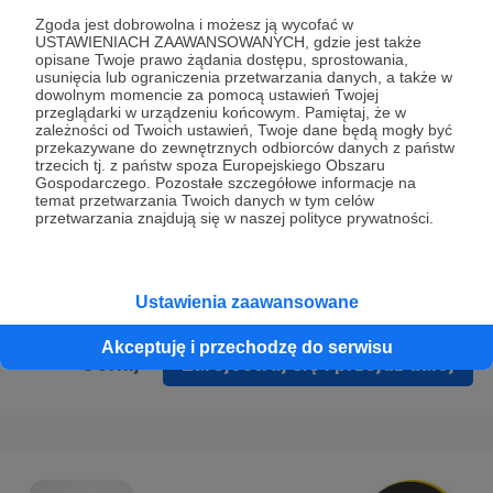
Prywatności
.
Zgoda jest dobrowolna i możesz ją wycofać w
USTAWIENIACH ZAAWANSOWANYCH, gdzie jest także
* Wyrażam zgodę na przetwarzanie moich danych
opisane Twoje prawo żądania dostępu, sprostowania,
osobowych podanych w formularzu rejestracyjnym w celu
usunięcia lub ograniczenia przetwarzania danych, a także w
dowolnym momencie za pomocą ustawień Twojej
prawidłowego świadczenia usług serwisu Patronite.
przeglądarki w urządzeniu końcowym. Pamiętaj, że w
zależności od Twoich ustawień, Twoje dane będą mogły być
Wyrażam zgodę na otrzymywanie drogą elektroniczną
przekazywane do zewnętrznych odbiorców danych z państw
trzecich tj. z państw spoza Europejskiego Obszaru
informacji handlowych - newslettera. Opcja ta może zostać
Gospodarczego. Pozostałe szczegółowe informacje na
zmieniona w ustawieniach konta.
temat przetwarzania Twoich danych w tym celów
przetwarzania znajdują się w naszej polityce prywatności.
Ustawienia zaawansowane
Akceptuję i przechodzę do serwisu
Cofnij
Zarejestruj się i przejdź dalej