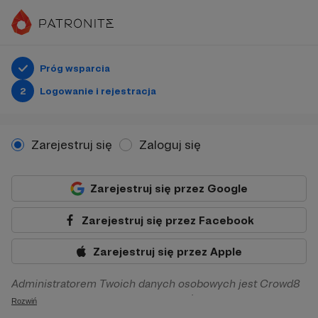
Próg wsparcia
2
Logowanie i rejestracja
Zarejestruj się
Zaloguj się
Zarejestruj się przez Google
Zarejestruj się przez Facebook
Zarejestruj się przez Apple
Administratorem Twoich danych osobowych jest Crowd8
sp. z o.o. z siedziba w Warszawie, ul. Żwirki i Wigury 16, 02-
Rozwiń
092 Warszawa. Twoje dane osobowe będą przetwarzane w