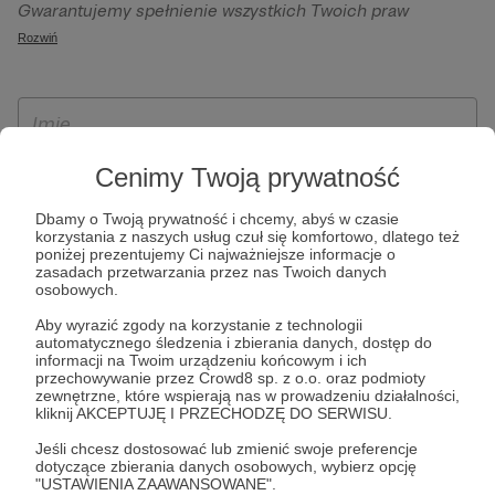
Gwarantujemy spełnienie wszystkich Twoich praw
szczególności w celu wykonania umowy zawartej z Tobą, w
wynikających z ogólnego rozporządzenia o ochronie
Rozwiń
tym do umożliwienia świadczenia usługi drogą
danych, tj. prawo dostępu, sprostowania oraz usunięcia
elektroniczną oraz pełnego korzystania z platformy
Twoich danych, ograniczenia ich przetwarzania, prawo do
Patronite.pl, w tym możliwości dokonywania oraz
ich przenoszenia, niepodlegania zautomatyzowanemu
otrzymywania wsparcia na naszej platformie oraz
podejmowaniu decyzji, w tym profilowaniu, a także prawo
dokonywania płatności.
wyrażenia sprzeciwu wobec przetwarzania Twoich danych
Cenimy Twoją prywatność
osobowych. Rejestracja dla osób niepełnoletnich możliwa
Dbamy o Twoją prywatność i chcemy, abyś w czasie
jest po przekazaniu podpisanego formularza "Zgodna na
korzystania z naszych usług czuł się komfortowo, dlatego też
założenie konta przez osobę niepełnoletnią", formularz
poniżej prezentujemy Ci najważniejsze informacje o
zasadach przetwarzania przez nas Twoich danych
dostępny jest na stronie regulaminu Patronite.pl.
osobowych.
Aby wyrazić zgody na korzystanie z technologii
automatycznego śledzenia i zbierania danych, dostęp do
informacji na Twoim urządzeniu końcowym i ich
przechowywanie przez Crowd8 sp. z o.o. oraz podmioty
zewnętrzne, które wspierają nas w prowadzeniu działalności,
kliknij AKCEPTUJĘ I PRZECHODZĘ DO SERWISU.
Jeśli chcesz dostosować lub zmienić swoje preferencje
dotyczące zbierania danych osobowych, wybierz opcję
* Zapoznałem się i akceptuję
Regulamin
serwisu oraz
Politykę
"USTAWIENIA ZAAWANSOWANE".