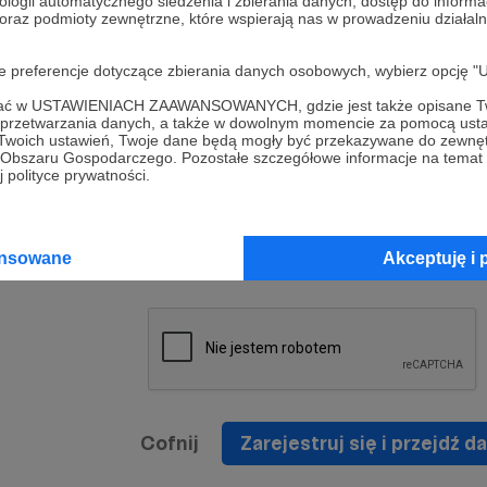
ologii automatycznego śledzenia i zbierania danych, dostęp do inform
a umowy
nie
 oraz podmioty zewnętrzne, które wspierają nas w prowadzeniu dział
nia
nięcia
nia z
* Zapoznałem się i akceptuję
Regulamin
serwisu oraz
prawo
oje preferencje dotyczące zbierania danych osobowych, wybierz op
wania
Politykę Prywatności
.
zowanemu
ofać w USTAWIENIACH ZAAWANSOWANYCH, gdzie jest także opisane Tw
 oraz
że prawo
a przetwarzania danych, a także w dowolnym momencie za pomocą usta
* Wyrażam zgodę na przetwarzanie moich danych
 Twoich ustawień, Twoje dane będą mogły być przekazywane do zewnę
h
osobowych podanych w formularzu rejestracyjnym w
go Obszaru Gospodarczego. Pozostałe szczegółowe informacje na temat
 polityce prywatności.
prawidłowego świadczenia usług serwisu Patronite.
Wyrażam zgodę na otrzymywanie drogą elektronicz
nta
informacji handlowych - newslettera. Opcja ta może
jest na
ansowane
Akceptuję i 
zmieniona w ustawieniach konta.
Cofnij
Zarejestruj się i przejdź da