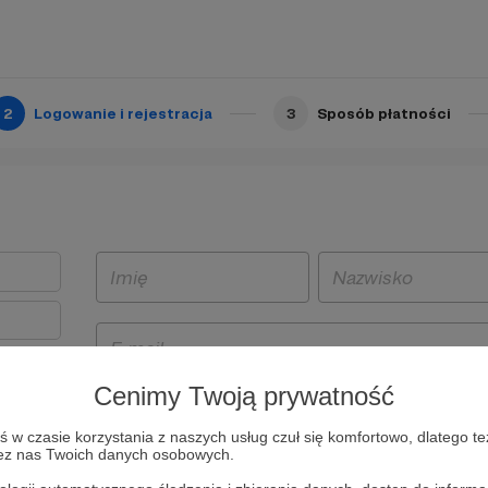
2
Logowanie i rejestracja
3
Sposób płatności
Cenimy Twoją prywatność
t
w czasie korzystania z naszych usług czuł się komfortowo, dlatego te
i i
zez nas Twoich danych osobowych.
owe będą
aw