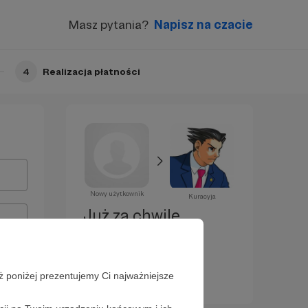
Masz pytania?
Napisz na czacie
4
Realizacja płatności
Nowy użytkownik
Kuracyja
Już za chwilę
zostaniesz
Patronem!
ż poniżej prezentujemy Ci najważniejsze