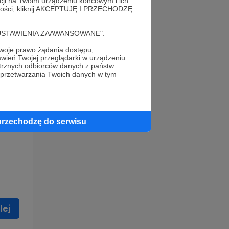
acji na Twoim urządzeniu końcowym i ich
alności, kliknij AKCEPTUJĘ I PRZECHODZĘ
cję "USTAWIENIA ZAAWANSOWANE".
oje prawo żądania dostępu,
wień Twojej przeglądarki w urządzeniu
trznych odbiorców danych z państw
 celu
 przetwarzania Twoich danych w tym
ną
 zostać
przechodzę do serwisu
lej