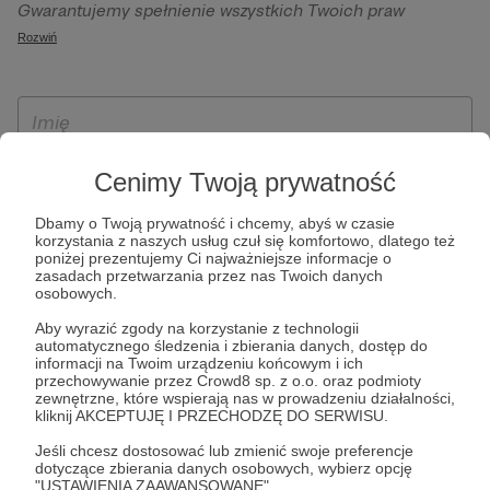
Gwarantujemy spełnienie wszystkich Twoich praw
szczególności w celu wykonania umowy zawartej z Tobą, w
wynikających z ogólnego rozporządzenia o ochronie
Rozwiń
tym do umożliwienia świadczenia usługi drogą
danych, tj. prawo dostępu, sprostowania oraz usunięcia
elektroniczną oraz pełnego korzystania z platformy
Twoich danych, ograniczenia ich przetwarzania, prawo do
Patronite.pl, w tym możliwości dokonywania oraz
ich przenoszenia, niepodlegania zautomatyzowanemu
otrzymywania wsparcia na naszej platformie oraz
podejmowaniu decyzji, w tym profilowaniu, a także prawo
dokonywania płatności.
wyrażenia sprzeciwu wobec przetwarzania Twoich danych
Cenimy Twoją prywatność
osobowych. Rejestracja dla osób niepełnoletnich możliwa
jest po przekazaniu podpisanego formularza "Zgodna na
Dbamy o Twoją prywatność i chcemy, abyś w czasie
korzystania z naszych usług czuł się komfortowo, dlatego też
założenie konta przez osobę niepełnoletnią", formularz
poniżej prezentujemy Ci najważniejsze informacje o
dostępny jest na stronie regulaminu Patronite.pl.
zasadach przetwarzania przez nas Twoich danych
osobowych.
Aby wyrazić zgody na korzystanie z technologii
automatycznego śledzenia i zbierania danych, dostęp do
informacji na Twoim urządzeniu końcowym i ich
przechowywanie przez Crowd8 sp. z o.o. oraz podmioty
zewnętrzne, które wspierają nas w prowadzeniu działalności,
kliknij AKCEPTUJĘ I PRZECHODZĘ DO SERWISU.
Jeśli chcesz dostosować lub zmienić swoje preferencje
* Zapoznałem się i akceptuję
Regulamin
serwisu oraz
Politykę
dotyczące zbierania danych osobowych, wybierz opcję
"USTAWIENIA ZAAWANSOWANE".