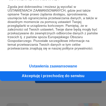
Prywatności
.
Zgoda jest dobrowolna i możesz ją wycofać w
* Wyrażam zgodę na przetwarzanie moich danych
USTAWIENIACH ZAAWANSOWANYCH, gdzie jest także
opisane Twoje prawo żądania dostępu, sprostowania,
osobowych podanych w formularzu rejestracyjnym w celu
usunięcia lub ograniczenia przetwarzania danych, a także w
prawidłowego świadczenia usług serwisu Patronite.
dowolnym momencie za pomocą ustawień Twojej
przeglądarki w urządzeniu końcowym. Pamiętaj, że w
zależności od Twoich ustawień, Twoje dane będą mogły być
Wyrażam zgodę na otrzymywanie drogą elektroniczną
przekazywane do zewnętrznych odbiorców danych z państw
informacji handlowych - newslettera. Opcja ta może zostać
trzecich tj. z państw spoza Europejskiego Obszaru
Gospodarczego. Pozostałe szczegółowe informacje na
zmieniona w ustawieniach konta.
temat przetwarzania Twoich danych w tym celów
przetwarzania znajdują się w naszej polityce prywatności.
Ustawienia zaawansowane
Akceptuję i przechodzę do serwisu
Cofnij
Zarejestruj się i przejdź dalej