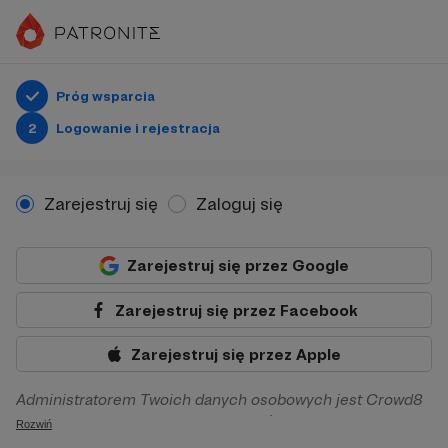
Próg wsparcia
2
Logowanie i rejestracja
Zarejestruj się
Zaloguj się
Zarejestruj się przez Google
Zarejestruj się przez Facebook
Zarejestruj się przez Apple
Administratorem Twoich danych osobowych jest Crowd8
sp. z o.o. z siedziba w Warszawie, ul. Żwirki i Wigury 16, 02-
Rozwiń
092 Warszawa. Twoje dane osobowe będą przetwarzane w