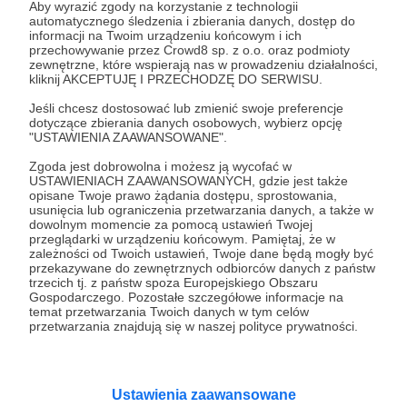
Aby wyrazić zgody na korzystanie z technologii
Ci specjalny plakat. To będzie wspólne święto
automatycznego śledzenia i zbierania danych, dostęp do
rugby!
informacji na Twoim urządzeniu końcowym i ich
przechowywanie przez Crowd8 sp. z o.o. oraz podmioty
zewnętrzne, które wspierają nas w prowadzeniu działalności,
Zestaw otrzymają Patroni, którzy regularnie przez
kliknij AKCEPTUJĘ I PRZECHODZĘ DO SERWISU.
cały rok wspierali Klub miesięczną kwotą 56 zł.
Jeśli chcesz dostosować lub zmienić swoje preferencje
dotyczące zbierania danych osobowych, wybierz opcję
"USTAWIENIA ZAAWANSOWANE".
Patroni: 1
Zgoda jest dobrowolna i możesz ją wycofać w
USTAWIENIACH ZAAWANSOWANYCH, gdzie jest także
opisane Twoje prawo żądania dostępu, sprostowania,
usunięcia lub ograniczenia przetwarzania danych, a także w
150 zł
dowolnym momencie za pomocą ustawień Twojej
miesięcznie
przeglądarki w urządzeniu końcowym. Pamiętaj, że w
zależności od Twoich ustawień, Twoje dane będą mogły być
przekazywane do zewnętrznych odbiorców danych z państw
trzecich tj. z państw spoza Europejskiego Obszaru
WSPÓŁTWÓRCA RC LECHIA GDAŃSK
Gospodarczego. Pozostałe szczegółowe informacje na
temat przetwarzania Twoich danych w tym celów
przetwarzania znajdują się w naszej polityce prywatności.
150 złotych co miesiąc to poważne pieniądze.
Żeby zlecić stały przelew na taką kwotę co
miesiąc dla swojej ukochanej drużyny, trzeba czuć
się Współtwórcą Klubu. Szanujemy, że dzielisz się
Ustawienia zaawansowane