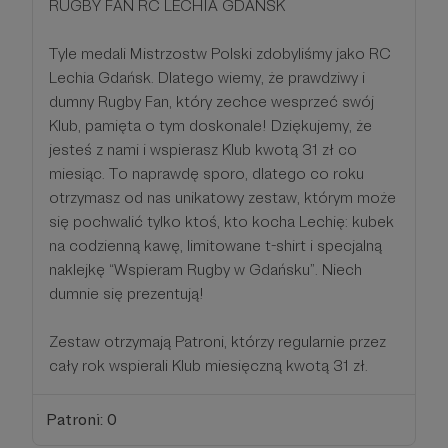
RUGBY FAN RC LECHIA GDAŃSK
Tyle medali Mistrzostw Polski zdobyliśmy jako RC
Lechia Gdańsk. Dlatego wiemy, że prawdziwy i
dumny Rugby Fan, który zechce wesprzeć swój
Klub, pamięta o tym doskonale! Dziękujemy, że
jesteś z nami i wspierasz Klub kwotą 31 zł co
miesiąc. To naprawdę sporo, dlatego co roku
otrzymasz od nas unikatowy zestaw, którym może
się pochwalić tylko ktoś, kto kocha Lechię: kubek
na codzienną kawę, limitowane t-shirt i specjalną
naklejkę “Wspieram Rugby w Gdańsku”. Niech
dumnie się prezentują!
Zestaw otrzymają Patroni, którzy regularnie przez
cały rok wspierali Klub miesięczną kwotą 31 zł.
Patroni: 0