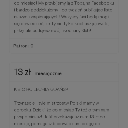
co miesiąc! My przybijemy ją z Tobą na Facebooku
i bardzo podziękujemy - co tydzień publikując listę
naszych wspierających! Wszyscy fani będą mogli
się dowiedzieć, że Ty nie tylko kochasz jajowatą
piłkę, ale budujesz swój ukochany Klub!
Patroni: 0
13 zł
miesięcznie
KIBIC RC LECHIA GDAŃSK
Trzynaście - tyle mistrzostw Polski mamy w
dorobku. Dzięki, że co miesiąc Ty też o tym nam
przypominasz! Jeśli przekazujesz nam 13 zł co
miesiąc, pomagasz budować nam drogę do