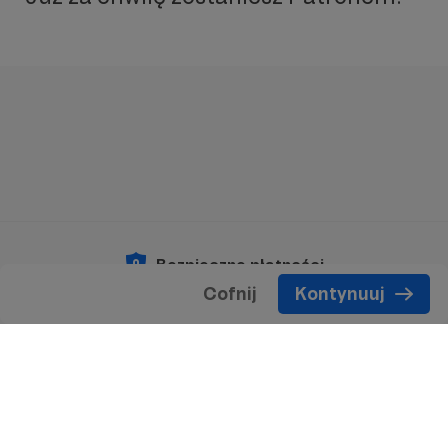
Bezpieczne płatności
Cofnij
Kontynuuj
Copyright 2026 © Patronite.
Wszelkie prawa
zastrzeżone.