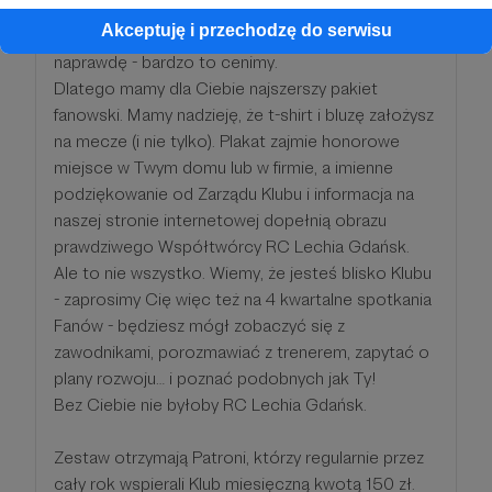
z nami swoją pracą i tak, jak Ty dajesz z siebie
Akceptuję i przechodzę do serwisu
wiele - my dajemy na treningach wszystko. I
naprawdę - bardzo to cenimy.
Dlatego mamy dla Ciebie najszerszy pakiet
fanowski. Mamy nadzieję, że t-shirt i bluzę założysz
na mecze (i nie tylko). Plakat zajmie honorowe
miejsce w Twym domu lub w firmie, a imienne
podziękowanie od Zarządu Klubu i informacja na
naszej stronie internetowej dopełnią obrazu
prawdziwego Współtwórcy RC Lechia Gdańsk.
Ale to nie wszystko. Wiemy, że jesteś blisko Klubu
- zaprosimy Cię więc też na 4 kwartalne spotkania
Fanów - będziesz mógł zobaczyć się z
zawodnikami, porozmawiać z trenerem, zapytać o
plany rozwoju… i poznać podobnych jak Ty!
Bez Ciebie nie byłoby RC Lechia Gdańsk.
Zestaw otrzymają Patroni, którzy regularnie przez
cały rok wspierali Klub miesięczną kwotą 150 zł.