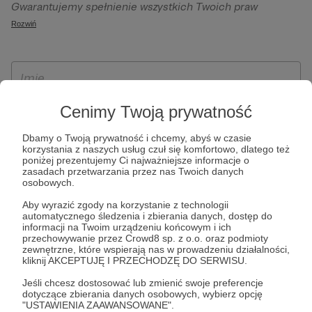
Gwarantujemy spełnienie wszystkich Twoich praw
szczególności w celu wykonania umowy zawartej z Tobą, w
wynikających z ogólnego rozporządzenia o ochronie
Rozwiń
tym do umożliwienia świadczenia usługi drogą
danych, tj. prawo dostępu, sprostowania oraz usunięcia
elektroniczną oraz pełnego korzystania z platformy
Twoich danych, ograniczenia ich przetwarzania, prawo do
Patronite.pl, w tym możliwości dokonywania oraz
ich przenoszenia, niepodlegania zautomatyzowanemu
otrzymywania wsparcia na naszej platformie oraz
podejmowaniu decyzji, w tym profilowaniu, a także prawo
dokonywania płatności.
wyrażenia sprzeciwu wobec przetwarzania Twoich danych
Cenimy Twoją prywatność
osobowych. Rejestracja dla osób niepełnoletnich możliwa
Dbamy o Twoją prywatność i chcemy, abyś w czasie
jest po przekazaniu podpisanego formularza "Zgodna na
korzystania z naszych usług czuł się komfortowo, dlatego też
założenie konta przez osobę niepełnoletnią", formularz
poniżej prezentujemy Ci najważniejsze informacje o
zasadach przetwarzania przez nas Twoich danych
dostępny jest na stronie regulaminu Patronite.pl.
osobowych.
Aby wyrazić zgody na korzystanie z technologii
automatycznego śledzenia i zbierania danych, dostęp do
informacji na Twoim urządzeniu końcowym i ich
przechowywanie przez Crowd8 sp. z o.o. oraz podmioty
zewnętrzne, które wspierają nas w prowadzeniu działalności,
kliknij AKCEPTUJĘ I PRZECHODZĘ DO SERWISU.
Jeśli chcesz dostosować lub zmienić swoje preferencje
dotyczące zbierania danych osobowych, wybierz opcję
* Zapoznałem się i akceptuję
Regulamin
serwisu oraz
Politykę
"USTAWIENIA ZAAWANSOWANE".