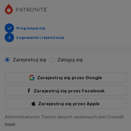
Próg wsparcia
2
Logowanie i rejestracja
Zarejestruj się
Zaloguj się
Zarejestruj się przez Google
Zarejestruj się przez Facebook
Zarejestruj się przez Apple
Administratorem Twoich danych osobowych jest Crowd8
sp. z o.o. z siedziba w Warszawie, ul. Żwirki i Wigury 16, 02-
Rozwiń
092 Warszawa. Twoje dane osobowe będą przetwarzane w