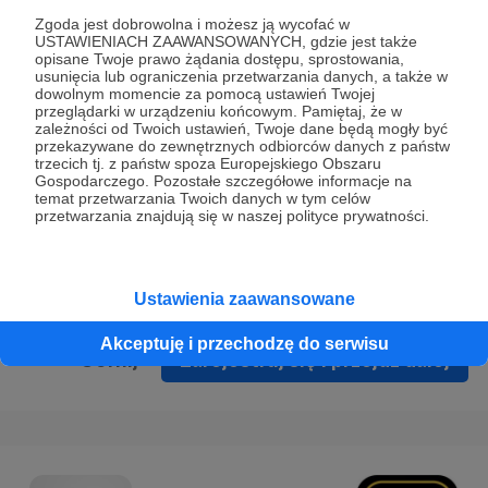
Prywatności
.
Zgoda jest dobrowolna i możesz ją wycofać w
USTAWIENIACH ZAAWANSOWANYCH, gdzie jest także
* Wyrażam zgodę na przetwarzanie moich danych
opisane Twoje prawo żądania dostępu, sprostowania,
osobowych podanych w formularzu rejestracyjnym w celu
usunięcia lub ograniczenia przetwarzania danych, a także w
dowolnym momencie za pomocą ustawień Twojej
prawidłowego świadczenia usług serwisu Patronite.
przeglądarki w urządzeniu końcowym. Pamiętaj, że w
zależności od Twoich ustawień, Twoje dane będą mogły być
Wyrażam zgodę na otrzymywanie drogą elektroniczną
przekazywane do zewnętrznych odbiorców danych z państw
trzecich tj. z państw spoza Europejskiego Obszaru
informacji handlowych - newslettera. Opcja ta może zostać
Gospodarczego. Pozostałe szczegółowe informacje na
zmieniona w ustawieniach konta.
temat przetwarzania Twoich danych w tym celów
przetwarzania znajdują się w naszej polityce prywatności.
Ustawienia zaawansowane
Akceptuję i przechodzę do serwisu
Cofnij
Zarejestruj się i przejdź dalej