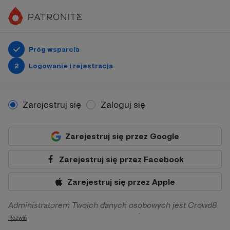
Próg wsparcia
2
Logowanie i rejestracja
Zarejestruj się
Zaloguj się
Zarejestruj się przez Google
Zarejestruj się przez Facebook
Zarejestruj się przez Apple
Administratorem Twoich danych osobowych jest Crowd8
sp. z o.o. z siedziba w Warszawie, ul. Żwirki i Wigury 16, 02-
Rozwiń
092 Warszawa. Twoje dane osobowe będą przetwarzane w