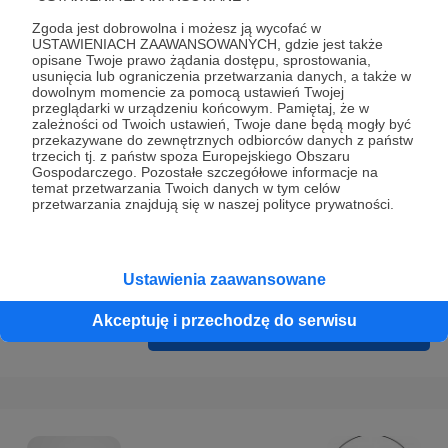
Prywatności
.
Zgoda jest dobrowolna i możesz ją wycofać w
* Wyrażam zgodę na przetwarzanie moich danych
USTAWIENIACH ZAAWANSOWANYCH, gdzie jest także
opisane Twoje prawo żądania dostępu, sprostowania,
osobowych podanych w formularzu rejestracyjnym w celu
usunięcia lub ograniczenia przetwarzania danych, a także w
prawidłowego świadczenia usług serwisu Patronite.
dowolnym momencie za pomocą ustawień Twojej
przeglądarki w urządzeniu końcowym. Pamiętaj, że w
zależności od Twoich ustawień, Twoje dane będą mogły być
Wyrażam zgodę na otrzymywanie drogą elektroniczną
przekazywane do zewnętrznych odbiorców danych z państw
informacji handlowych - newslettera. Opcja ta może zostać
trzecich tj. z państw spoza Europejskiego Obszaru
Gospodarczego. Pozostałe szczegółowe informacje na
zmieniona w ustawieniach konta.
temat przetwarzania Twoich danych w tym celów
przetwarzania znajdują się w naszej polityce prywatności.
Ustawienia zaawansowane
Akceptuję i przechodzę do serwisu
Cofnij
Zarejestruj się i przejdź dalej