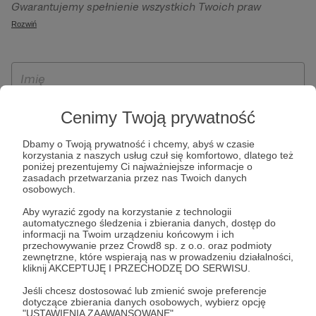
Gwarantujemy spełnienie wszystkich Twoich praw
szczególności w celu wykonania umowy zawartej z Tobą, w
wynikających z ogólnego rozporządzenia o ochronie
Rozwiń
tym do umożliwienia świadczenia usługi drogą
danych, tj. prawo dostępu, sprostowania oraz usunięcia
elektroniczną oraz pełnego korzystania z platformy
Twoich danych, ograniczenia ich przetwarzania, prawo do
Patronite.pl, w tym możliwości dokonywania oraz
ich przenoszenia, niepodlegania zautomatyzowanemu
otrzymywania wsparcia na naszej platformie oraz
podejmowaniu decyzji, w tym profilowaniu, a także prawo
dokonywania płatności.
wyrażenia sprzeciwu wobec przetwarzania Twoich danych
Cenimy Twoją prywatność
osobowych. Rejestracja dla osób niepełnoletnich możliwa
jest po przekazaniu podpisanego formularza "Zgodna na
Dbamy o Twoją prywatność i chcemy, abyś w czasie
korzystania z naszych usług czuł się komfortowo, dlatego też
założenie konta przez osobę niepełnoletnią", formularz
poniżej prezentujemy Ci najważniejsze informacje o
dostępny jest na stronie regulaminu Patronite.pl.
zasadach przetwarzania przez nas Twoich danych
osobowych.
Aby wyrazić zgody na korzystanie z technologii
automatycznego śledzenia i zbierania danych, dostęp do
informacji na Twoim urządzeniu końcowym i ich
przechowywanie przez Crowd8 sp. z o.o. oraz podmioty
zewnętrzne, które wspierają nas w prowadzeniu działalności,
kliknij AKCEPTUJĘ I PRZECHODZĘ DO SERWISU.
Jeśli chcesz dostosować lub zmienić swoje preferencje
* Zapoznałem się i akceptuję
Regulamin
serwisu oraz
Politykę
dotyczące zbierania danych osobowych, wybierz opcję
"USTAWIENIA ZAAWANSOWANE".