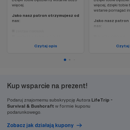
więcej.
więcej, dzięki tobi
wstanie pomagać i
Jako nasz patron otrzymujesz od
nas:
Jako nasz patron
nas:
◼️ zestaw naklejek
◼️ naszywkę z rzepem oraz
◼️ zestaw naklejek,
◼️ zaproszenie na nasz coroczny
◼️ naszywkę z rzep
Czytaj opis
Czytaj
konwent bushcraftowy LifeTrip.pl
◼️ zaproszenie na 
organizowany specjalnie dla tak
konwent bushcraftow
wielkich sercem ludzi jak Ty.
organizowany specja
wielkich sercem ludz
Dziękujemy !
◼️
Dodatkowo otrz
25% na wszystkie
wydarzenia orga
Kup wsparcie na prezent!
Polsce
Dziękujemy !
Podaruj znajomemu subskrypcję Autora
LifeTrip -
Survival & Bushcraft
w formie kuponu
podarunkowego.
Zobacz jak działają kupony