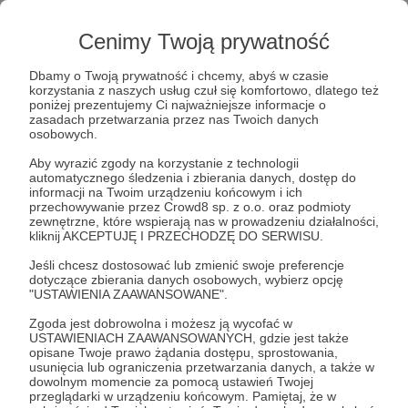
pokazać jak działa świat, ten prawdziwy świat
wśród dzikich zwierząt, roślin i owadów.
Cenimy Twoją prywatność
Od lat pokazujemy poprzez bushcraft, czyli
pierwotną sztukę przetrwania, jak
Dbamy o Twoją prywatność i chcemy, abyś w czasie
Rozwiń opis
odzyskać samodzielność, odkrywamy w ludziach
korzystania z naszych usług czuł się komfortowo, dlatego też
poniżej prezentujemy Ci najważniejsze informacje o
ich wewnętrzną siłę, pokazujemy ja przełamać
zasadach przetwarzania przez nas Twoich danych
wewnętrzne ograniczenia, aby niemożliwe stało
osobowych.
się możliwe.
Słuchaj w Patronite Audio!
Aby wyrazić zgody na korzystanie z technologii
automatycznego śledzenia i zbierania danych, dostęp do
informacji na Twoim urządzeniu końcowym i ich
przechowywanie przez Crowd8 sp. z o.o. oraz podmioty
Słuchaj
LifeTrip - Survival & Bushcraft
w aplikacji
Bushcraft jest jak most pomiędzy szarą
zewnętrzne, które wspierają nas w prowadzeniu działalności,
Patronite Audio.
rzeczywistością a pięknem płynącym z obcowania
kliknij AKCEPTUJĘ I PRZECHODZĘ DO SERWISU.
Pobierz aplikację na swój telefon lub słuchaj w
z naturą
Jeśli chcesz dostosować lub zmienić swoje preferencje
przeglądarce.
cyt. Sebastian Kostański
dotyczące zbierania danych osobowych, wybierz opcję
"USTAWIENIA ZAAWANSOWANE".
Historia
Zgoda jest dobrowolna i możesz ją wycofać w
USTAWIENIACH ZAAWANSOWANYCH, gdzie jest także
opisane Twoje prawo żądania dostępu, sprostowania,
Nasza historia jest długa i zawiła, skomplikowana
usunięcia lub ograniczenia przetwarzania danych, a także w
i prawdziwa tak prawdziwa, jak drzewa szumiące
dowolnym momencie za pomocą ustawień Twojej
Słuchaj
w lesie czy woda płynąca w rzece, tak prawdziwa,
przeglądarki w urządzeniu końcowym. Pamiętaj, że w