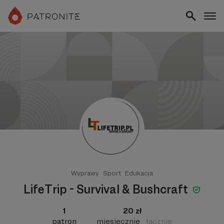
Wyprawy
Sport
Edukacja
LifeTrip - Survival & Bushcraft
1
20 zł
patron
miesięcznie
łącznie