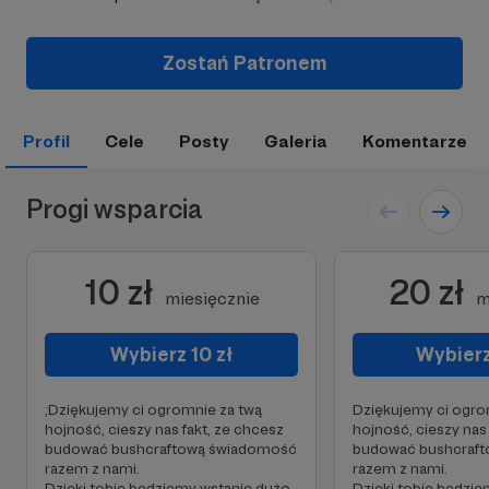
Zostań Patronem
Profil
Cele
Posty
Galeria
Komentarze
Progi wsparcia
10 zł
20 zł
miesięcznie
m
Wybierz 10 zł
Wybierz
;Dziękujemy ci ogromnie za twą
Dziękujemy ci ogro
hojność, cieszy nas fakt, ze chcesz
hojność, cieszy nas
budować bushcraftową świadomość
budować bushcraf
razem z nami.
razem z nami.
Dzięki tobie będziemy wstanie dużo
Dzięki tobie będzi