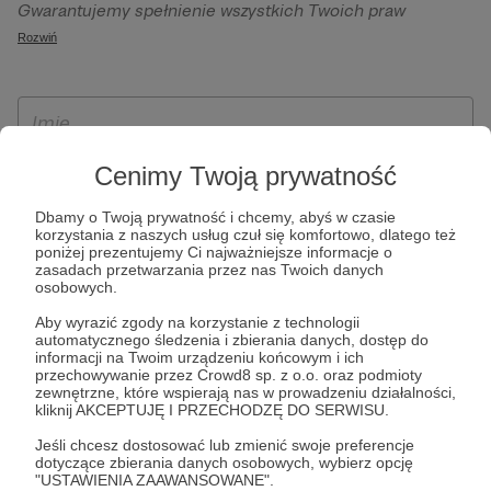
Gwarantujemy spełnienie wszystkich Twoich praw
szczególności w celu wykonania umowy zawartej z Tobą, w
wynikających z ogólnego rozporządzenia o ochronie
Rozwiń
tym do umożliwienia świadczenia usługi drogą
danych, tj. prawo dostępu, sprostowania oraz usunięcia
elektroniczną oraz pełnego korzystania z platformy
Twoich danych, ograniczenia ich przetwarzania, prawo do
Patronite.pl, w tym możliwości dokonywania oraz
ich przenoszenia, niepodlegania zautomatyzowanemu
otrzymywania wsparcia na naszej platformie oraz
podejmowaniu decyzji, w tym profilowaniu, a także prawo
dokonywania płatności.
wyrażenia sprzeciwu wobec przetwarzania Twoich danych
Cenimy Twoją prywatność
osobowych. Rejestracja dla osób niepełnoletnich możliwa
Dbamy o Twoją prywatność i chcemy, abyś w czasie
jest po przekazaniu podpisanego formularza "Zgodna na
korzystania z naszych usług czuł się komfortowo, dlatego też
założenie konta przez osobę niepełnoletnią", formularz
poniżej prezentujemy Ci najważniejsze informacje o
zasadach przetwarzania przez nas Twoich danych
dostępny jest na stronie regulaminu Patronite.pl.
osobowych.
Aby wyrazić zgody na korzystanie z technologii
automatycznego śledzenia i zbierania danych, dostęp do
informacji na Twoim urządzeniu końcowym i ich
przechowywanie przez Crowd8 sp. z o.o. oraz podmioty
zewnętrzne, które wspierają nas w prowadzeniu działalności,
kliknij AKCEPTUJĘ I PRZECHODZĘ DO SERWISU.
Jeśli chcesz dostosować lub zmienić swoje preferencje
dotyczące zbierania danych osobowych, wybierz opcję
* Zapoznałem się i akceptuję
Regulamin
serwisu oraz
Politykę
"USTAWIENIA ZAAWANSOWANE".