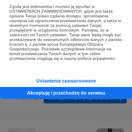
Prywatności
.
Zgoda jest dobrowolna i możesz ją wycofać w
USTAWIENIACH ZAAWANSOWANYCH, gdzie jest także
* Wyrażam zgodę na przetwarzanie moich danych
opisane Twoje prawo żądania dostępu, sprostowania,
osobowych podanych w formularzu rejestracyjnym w celu
usunięcia lub ograniczenia przetwarzania danych, a także w
dowolnym momencie za pomocą ustawień Twojej
prawidłowego świadczenia usług serwisu Patronite.
przeglądarki w urządzeniu końcowym. Pamiętaj, że w
zależności od Twoich ustawień, Twoje dane będą mogły być
Wyrażam zgodę na otrzymywanie drogą elektroniczną
przekazywane do zewnętrznych odbiorców danych z państw
trzecich tj. z państw spoza Europejskiego Obszaru
informacji handlowych - newslettera. Opcja ta może zostać
Gospodarczego. Pozostałe szczegółowe informacje na
zmieniona w ustawieniach konta.
temat przetwarzania Twoich danych w tym celów
przetwarzania znajdują się w naszej polityce prywatności.
Ustawienia zaawansowane
Akceptuję i przechodzę do serwisu
Cofnij
Zarejestruj się i przejdź dalej