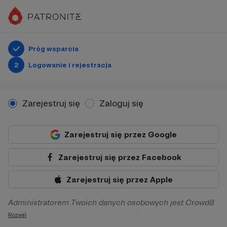
Próg wsparcia
2
Logowanie i rejestracja
Zarejestruj się
Zaloguj się
Zarejestruj się przez Google
Zarejestruj się przez Facebook
Zarejestruj się przez Apple
Administratorem Twoich danych osobowych jest Crowd8
sp. z o.o. z siedziba w Warszawie, ul. Żwirki i Wigury 16, 02-
Rozwiń
092 Warszawa. Twoje dane osobowe będą przetwarzane w