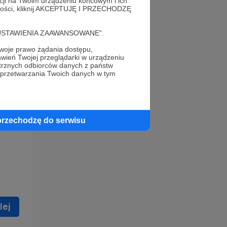
acji na Twoim urządzeniu końcowym i ich
alności, kliknij AKCEPTUJĘ I PRZECHODZĘ
cję "USTAWIENIA ZAAWANSOWANE".
oje prawo żądania dostępu,
wień Twojej przeglądarki w urządzeniu
trznych odbiorców danych z państw
 celu
 przetwarzania Twoich danych w tym
ną
 zostać
przechodzę do serwisu
lej