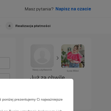
Masz pytania?
Napisz na czacie
4
Realizacja płatności
Nowy użytkownik
Łysa Mówi
Już za chwilę
zostaniesz
Patronem!
ż poniżej prezentujemy Ci najważniejsze