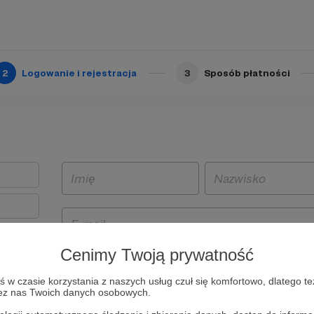
2
Logowanie i rejestracja
3
Sposób płatności
Cenimy Twoją prywatność
t
w czasie korzystania z naszych usług czuł się komfortowo, dlatego te
i i
zez nas Twoich danych osobowych.
owe będą
aw