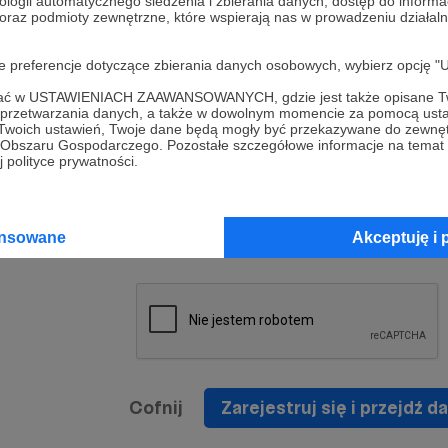
ologii automatycznego śledzenia i zbierania danych, dostęp do inform
a umowy
nie
 oraz podmioty zewnętrzne, które wspierają nas w prowadzeniu dział
nia
nięcia
nia z
* Zapoznałem się i akceptuję
Regulamin
serwisu oraz
prawo
oje preferencje dotyczące zbierania danych osobowych, wybierz op
wania
Politykę Prywatności
.
zowanemu
ofać w USTAWIENIACH ZAAWANSOWANYCH, gdzie jest także opisane Tw
 oraz
że prawo
a przetwarzania danych, a także w dowolnym momencie za pomocą usta
* Wyrażam zgodę na przetwarzanie moich danych
 Twoich ustawień, Twoje dane będą mogły być przekazywane do zewnę
h
osobowych podanych w formularzu rejestracyjnym w
go Obszaru Gospodarczego. Pozostałe szczegółowe informacje na temat
 polityce prywatności.
prawidłowego świadczenia usług serwisu Patronite.
Wyrażam zgodę na otrzymywanie drogą elektronicz
nta
informacji handlowych - newslettera. Opcja ta może
jest na
ansowane
Akceptuję i 
zmieniona w ustawieniach konta.
Cofnij
Zarejestruj się i przejdź da