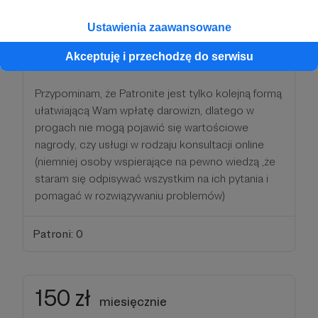
dostrzec i rozwijać. Dziękuję za pomocną dłoń w
tym trudnym zadaniu i za docenienie ile realnie
Ustawienia zaawansowane
czasu i środku wymaga tworzenie dla Was tych
Akceptuję i przechodzę do serwisu
publikacji .
Przypominam, że Patronite jest tylko kolejną formą
ułatwiającą Wam wpłatę darowizn, dlatego w
progach nie mogą pojawić się wartościowe
nagrody, czy usługi w rodzaju konsultacji online
(niemniej osoby wspierające na pewno wiedzą ,że
staram się odpisywać wszystkim na ich pytania i
pomagać w rozwiązywaniu problemów)
Patroni: 0
150 zł
miesięcznie