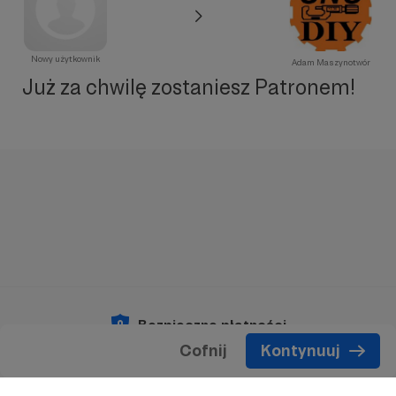
Nowy użytkownik
Adam Maszynotwór
Już za chwilę zostaniesz Patronem!
Bezpieczne płatności
Cofnij
Kontynuuj
Copyright 2026 © Patronite.
Wszelkie prawa