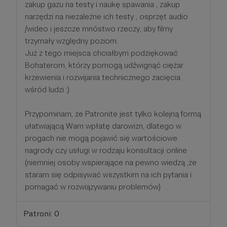
zakup gazu na testy i naukę spawania , zakup
narzędzi na niezależne ich testy , osprzęt audio
/wideo i jeszcze mnóstwo rzeczy, aby filmy
trzymały względny poziom.
Już z tego miejsca chciałbym podziękować
Bohaterom, którzy pomogą udźwignąć ciężar
krzewienia i rozwijania technicznego zacięcia
wśród ludzi :)
Przypominam, że Patronite jest tylko kolejną formą
ułatwiającą Wam wpłatę darowizn, dlatego w
progach nie mogą pojawić się wartościowe
nagrody czy usługi w rodzaju konsultacji online
(niemniej osoby wspierające na pewno wiedzą ,że
staram się odpisywać wszystkim na ich pytania i
pomagać w rozwiązywaniu problemów)
Patroni: 0