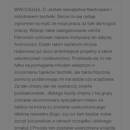
WWOOŁŁŁŁŁ :D Jesteś niewątpliwe filantropem i
miłośnikiem techniki. Serce mi się raduję
ogromnie na myśl, że moja praca, aż tyle dla kogoś
znaczy. Widząc takie zaangażowanie wśród
Patronów człowiek nabiera motywacji do dalszej
twórczości. Dzięki takim wpłatom można
realizować już dużo ambitniejsze projekty a także
uskuteczniać rozdawnictwo. Przekłada się to nie
tylko na pomagania młodym adeptom w
zrozumieniu tajników techniki, ale także fizycznej
pomocy podarowując im narzędzia czy urządzania.
Za taki choiny dar nie wystarczy zwykłe
podziękowanie , dlatego każdy chętny z tej grupy
zostanie uhonorowany specjalnym miejsc na
tablicy na której to zostanie uwieczniony jego
nik/imię nazwisko /logo, czy co tam będzie sobie
życzył (oczywiście w ramach rozsądku i dobrego
smaku) ;) Proces ten zostanie uwieczniony a każda