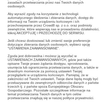
zasadach przetwarzania przez nas Twoich danych
ułatwiającą Wam wpłatę darowizn, dlatego w
osobowych.
progach nie mogą pojawić się wartościowe
Aby wyrazić zgody na korzystanie z technologii
nagrody ,czy usługi w rodzaju konsultacji online
automatycznego śledzenia i zbierania danych, dostęp do
(niemniej osoby wspierające na pewno wiedzą, że
informacji na Twoim urządzeniu końcowym i ich
przechowywanie przez Crowd8 sp. z o.o. oraz podmioty
staram się odpisywać wszystkim na ich pytania i
zewnętrzne, które wspierają nas w prowadzeniu działalności,
pomagać w rozwiązywaniu problemów)
kliknij AKCEPTUJĘ I PRZECHODZĘ DO SERWISU.
Jeśli chcesz dostosować lub zmienić swoje preferencje
Patroni: 6
dotyczące zbierania danych osobowych, wybierz opcję
"USTAWIENIA ZAAWANSOWANE".
Zgoda jest dobrowolna i możesz ją wycofać w
USTAWIENIACH ZAAWANSOWANYCH, gdzie jest także
opisane Twoje prawo żądania dostępu, sprostowania,
50 zł
miesięcznie
usunięcia lub ograniczenia przetwarzania danych, a także w
dowolnym momencie za pomocą ustawień Twojej
przeglądarki w urządzeniu końcowym. Pamiętaj, że w
zależności od Twoich ustawień, Twoje dane będą mogły być
Uszanowanie dla Fachowca ;) Jest to dla mnie
przekazywane do zewnętrznych odbiorców danych z państw
ogramy zaszczyt, że doceniasz, aż tak moje
trzecich tj. z państw spoza Europejskiego Obszaru
Gospodarczego. Pozostałe szczegółowe informacje na
zaangażowanie w szerzenie i popularyzowanie
temat przetwarzania Twoich danych w tym celów
nurtu DIY. Uważam, że pasja w życiu to ważna
przetwarzania znajdują się w naszej polityce prywatności.
rzecz i wiem ,że moje publikacje pomagają ją