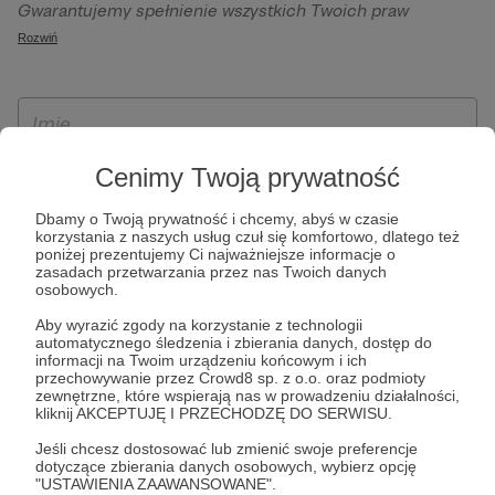
Gwarantujemy spełnienie wszystkich Twoich praw
szczególności w celu wykonania umowy zawartej z Tobą, w
wynikających z ogólnego rozporządzenia o ochronie
Rozwiń
tym do umożliwienia świadczenia usługi drogą
danych, tj. prawo dostępu, sprostowania oraz usunięcia
elektroniczną oraz pełnego korzystania z platformy
Twoich danych, ograniczenia ich przetwarzania, prawo do
Patronite.pl, w tym możliwości dokonywania oraz
ich przenoszenia, niepodlegania zautomatyzowanemu
otrzymywania wsparcia na naszej platformie oraz
podejmowaniu decyzji, w tym profilowaniu, a także prawo
dokonywania płatności.
wyrażenia sprzeciwu wobec przetwarzania Twoich danych
Cenimy Twoją prywatność
osobowych. Rejestracja dla osób niepełnoletnich możliwa
Dbamy o Twoją prywatność i chcemy, abyś w czasie
jest po przekazaniu podpisanego formularza "Zgodna na
korzystania z naszych usług czuł się komfortowo, dlatego też
założenie konta przez osobę niepełnoletnią", formularz
poniżej prezentujemy Ci najważniejsze informacje o
zasadach przetwarzania przez nas Twoich danych
dostępny jest na stronie regulaminu Patronite.pl.
osobowych.
Aby wyrazić zgody na korzystanie z technologii
automatycznego śledzenia i zbierania danych, dostęp do
informacji na Twoim urządzeniu końcowym i ich
przechowywanie przez Crowd8 sp. z o.o. oraz podmioty
zewnętrzne, które wspierają nas w prowadzeniu działalności,
kliknij AKCEPTUJĘ I PRZECHODZĘ DO SERWISU.
Jeśli chcesz dostosować lub zmienić swoje preferencje
dotyczące zbierania danych osobowych, wybierz opcję
* Zapoznałem się i akceptuję
Regulamin
serwisu oraz
Politykę
"USTAWIENIA ZAAWANSOWANE".