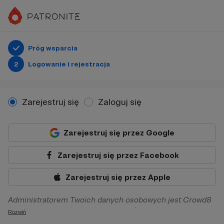
Próg wsparcia
2
Logowanie i rejestracja
Zarejestruj się
Zaloguj się
Zarejestruj się przez Google
Zarejestruj się przez Facebook
Zarejestruj się przez Apple
Administratorem Twoich danych osobowych jest Crowd8
sp. z o.o. z siedziba w Warszawie, ul. Żwirki i Wigury 16, 02-
Rozwiń
092 Warszawa. Twoje dane osobowe będą przetwarzane w