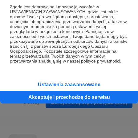
Prywatności
.
Zgoda jest dobrowolna i możesz ją wycofać w
USTAWIENIACH ZAAWANSOWANYCH, gdzie jest także
* Wyrażam zgodę na przetwarzanie moich danych
opisane Twoje prawo żądania dostępu, sprostowania,
osobowych podanych w formularzu rejestracyjnym w celu
usunięcia lub ograniczenia przetwarzania danych, a także w
dowolnym momencie za pomocą ustawień Twojej
prawidłowego świadczenia usług serwisu Patronite.
przeglądarki w urządzeniu końcowym. Pamiętaj, że w
zależności od Twoich ustawień, Twoje dane będą mogły być
Wyrażam zgodę na otrzymywanie drogą elektroniczną
przekazywane do zewnętrznych odbiorców danych z państw
trzecich tj. z państw spoza Europejskiego Obszaru
informacji handlowych - newslettera. Opcja ta może zostać
Gospodarczego. Pozostałe szczegółowe informacje na
zmieniona w ustawieniach konta.
temat przetwarzania Twoich danych w tym celów
przetwarzania znajdują się w naszej polityce prywatności.
Ustawienia zaawansowane
Akceptuję i przechodzę do serwisu
Cofnij
Zarejestruj się i przejdź dalej