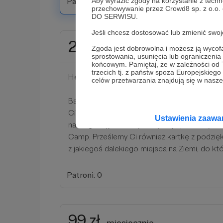
Patroni: 0
Aby wyrazić zgody na korzystanie z techn
przechowywanie przez Crowd8 sp. z o.o.
DO SERWISU.
Jeśli chcesz dostosować lub zmienić sw
24 zł
miesięcznie
Zgoda jest dobrowolna i możesz ją wyc
sprostowania, usunięcia lub ograniczeni
końcowym. Pamiętaj, że w zależności od
trzecich tj. z państw spoza Europejskie
Hej!
celów przetwarzania znajdują się w naszej
Bardzo dziękujemy Ci za Twoje wsparcie! W
Ciebie dedykowane zdjęcie, które zrobi z my
Ustawienia zaaw
naszego wyjazdu! Wyślemy Ci je po każdym z
Camp. Prześlemy Ci również kartkę z podzię
z jakiegoś dalekiego miejsca na Ziemi, do kt
Patroni: 0
99 zł
miesięcznie