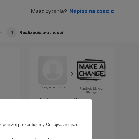
Masz pytania?
Napisz na czacie
4
Realizacja płatności
Nowy użytkownik
Fundacja Make a
Change
Już za chwilę
zostaniesz
Patronem!
ż poniżej prezentujemy Ci najważniejsze