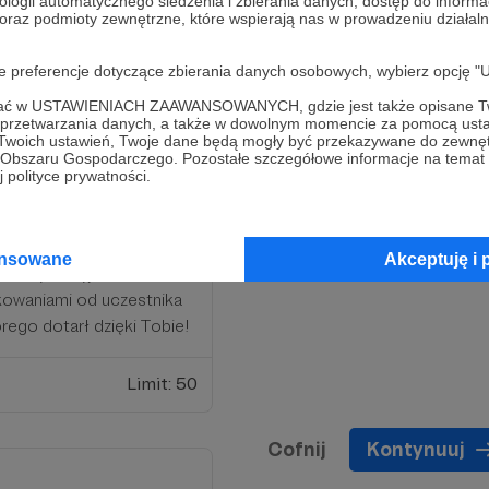
ologii automatycznego śledzenia i zbierania danych, dostęp do inform
 oraz podmioty zewnętrzne, które wspierają nas w prowadzeniu dział
oje preferencje dotyczące zbierania danych osobowych, wybierz op
ofać w USTAWIENIACH ZAAWANSOWANYCH, gdzie jest także opisane Tw
a przetwarzania danych, a także w dowolnym momencie za pomocą usta
 Twoich ustawień, Twoje dane będą mogły być przekazywane do zewnę
go Obszaru Gospodarczego. Pozostałe szczegółowe informacje na temat
 polityce prywatności.
 podziękowaniu mamy dla
ślą o Tobie uczestnik
ansowane
Akceptuję i 
 naszych wyjazdów Africa
kowaniami od uczestnika
órego dotarł dzięki Tobie!
Limit: 50
Cofnij
Kontynuuj