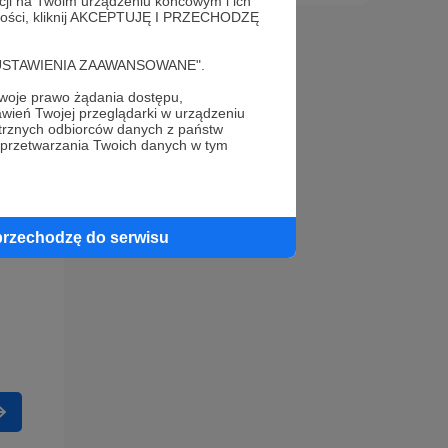
acji na Twoim urządzeniu końcowym i ich
alności, kliknij AKCEPTUJĘ I PRZECHODZĘ
cję "USTAWIENIA ZAAWANSOWANE".
oje prawo żądania dostępu,
wień Twojej przeglądarki w urządzeniu
trznych odbiorców danych z państw
 przetwarzania Twoich danych w tym
przechodzę do serwisu