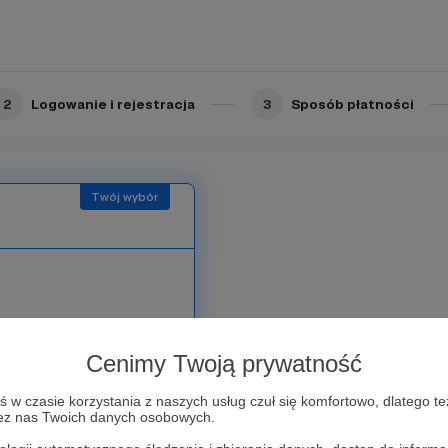
2
Logowanie i rejestracja
3
Sposób płatności
dziękowaniu mamy dla
lą o Tobie zrobi
Cenimy Twoją prywatność
o każdym z naszych
w czasie korzystania z naszych usług czuł się komfortowo, dlatego te
zez nas Twoich danych osobowych.