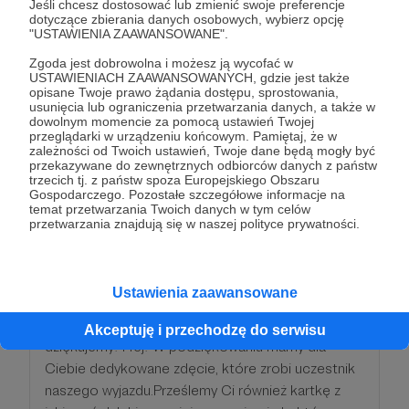
podczas wyjazdu*.
Jeśli chcesz dostosować lub zmienić swoje preferencje
dotyczące zbierania danych osobowych, wybierz opcję
"USTAWIENIA ZAAWANSOWANE".
Zgoda jest dobrowolna i możesz ją wycofać w
*Dla patronów, którzy w danym roku wspierali nas
USTAWIENIACH ZAAWANSOWANYCH, gdzie jest także
co najmniej 5 miesięcy
opisane Twoje prawo żądania dostępu, sprostowania,
usunięcia lub ograniczenia przetwarzania danych, a także w
dowolnym momencie za pomocą ustawień Twojej
przeglądarki w urządzeniu końcowym. Pamiętaj, że w
Patroni: 0
zależności od Twoich ustawień, Twoje dane będą mogły być
przekazywane do zewnętrznych odbiorców danych z państw
trzecich tj. z państw spoza Europejskiego Obszaru
Gospodarczego. Pozostałe szczegółowe informacje na
temat przetwarzania Twoich danych w tym celów
199 zł
przetwarzania znajdują się w naszej polityce prywatności.
miesięcznie
Hej!
Ustawienia zaawansowane
To jest naprawdę ogromne wsparcie! Bardzo Ci
Akceptuję i przechodzę do serwisu
dziękujemy! Hej! W podziękowaniu mamy dla
Ciebie dedykowane zdęcie, które zrobi uczestnik
naszego wyjazdu.Prześlemy Ci również kartkę z