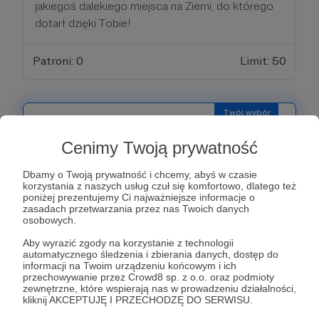
jakiegoś dalekiego miejsca na Ziemi, do którego
dotarł dzięki Tobie!
Patroni: 0
Limit: 50
99 zł
miesięcznie
Cenimy Twoją prywatność
Hej!
Dbamy o Twoją prywatność i chcemy, abyś w czasie
korzystania z naszych usług czuł się komfortowo, dlatego też
poniżej prezentujemy Ci najważniejsze informacje o
Bardzo dziękujemy za Twoje wsparcie, to jest już
zasadach przetwarzania przez nas Twoich danych
naprawdę coś! W podziękowaniu mamy dla Ciebie
osobowych.
dedykowane zdęcie, które zrobi uczestnik
Aby wyrazić zgody na korzystanie z technologii
naszego wyjazdu. Prześlemy Ci również kartkę z
automatycznego śledzenia i zbierania danych, dostęp do
informacji na Twoim urządzeniu końcowym i ich
jakiegoś dalekiego miejsca na ziemi, do którego
przechowywanie przez Crowd8 sp. z o.o. oraz podmioty
dotarł dzięki Tobie! Wymienimy Cię również
zewnętrzne, które wspierają nas w prowadzeniu działalności,
kliknij AKCEPTUJĘ I PRZECHODZĘ DO SERWISU.
podczas filmu z podziękowaniami, który nagramy