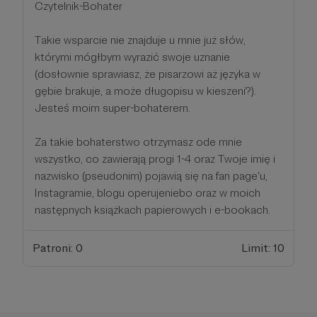
Czytelnik-Bohater
Takie wsparcie nie znajduje u mnie już słów,
którymi mógłbym wyrazić swoje uznanie
(dosłownie sprawiasz, że pisarzowi aż języka w
gębie brakuje, a może długopisu w kieszeni?).
Jesteś moim super-bohaterem.
Za takie bohaterstwo otrzymasz ode mnie
wszystko, co zawierają progi 1-4 oraz Twoje imię i
nazwisko (pseudonim) pojawią się na fan page'u,
Instagramie, blogu operujeniebo oraz w moich
następnych książkach papierowych i e-bookach.
Patroni: 0
Limit: 10