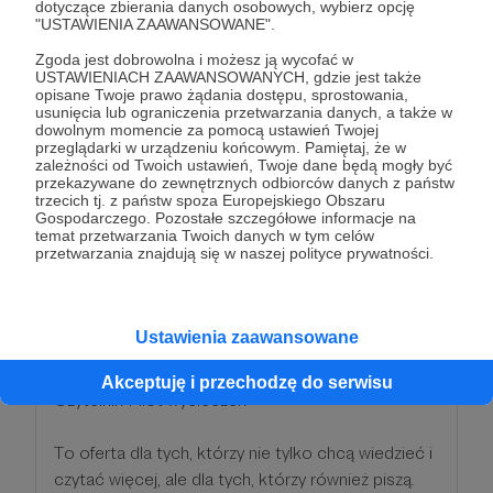
dotyczące zbierania danych osobowych, wybierz opcję
"USTAWIENIA ZAAWANSOWANE".
JEDNORAZOWO możesz wybrać sobie 1 moją
Zgoda jest dobrowolna i możesz ją wycofać w
książkę papierową, którą prześlę Ci do domu lub
USTAWIENIACH ZAAWANSOWANYCH, gdzie jest także
Paczkomatu.
opisane Twoje prawo żądania dostępu, sprostowania,
usunięcia lub ograniczenia przetwarzania danych, a także w
dowolnym momencie za pomocą ustawień Twojej
UWAGA: *Nagroda objęta warunkiem: minimum 3
przeglądarki w urządzeniu końcowym. Pamiętaj, że w
zależności od Twoich ustawień, Twoje dane będą mogły być
miesiące.
przekazywane do zewnętrznych odbiorców danych z państw
trzecich tj. z państw spoza Europejskiego Obszaru
Gospodarczego. Pozostałe szczegółowe informacje na
Patroni: 0
temat przetwarzania Twoich danych w tym celów
przetwarzania znajdują się w naszej polityce prywatności.
50 zł
miesięcznie
Ustawienia zaawansowane
Akceptuję i przechodzę do serwisu
Czytelnik-Pilot wycieczek
To oferta dla tych, którzy nie tylko chcą wiedzieć i
czytać więcej, ale dla tych, którzy również piszą.