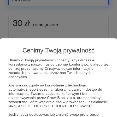
30 zł
miesięcznie
Turbo doładowanie
Cenimy Twoją prywatność
Jeeeeny! Takiego doładowania się od Ciebie nie
spodziewałem! Gdybym był telefonem na kartę, to
Dbamy o Twoją prywatność i chcemy, abyś w czasie
dzięki Tobie przez miesiąc miałbym odblokowane
korzystania z naszych usług czuł się komfortowo, dlatego też
poniżej prezentujemy Ci najważniejsze informacje o
konto :D
zasadach przetwarzania przez nas Twoich danych
osobowych.
Za takie wsparcie dostaniesz ode mnie
Aby wyrazić zgody na korzystanie z technologii
wszystko, co zawierają progi 1-2 oraz
automatycznego śledzenia i zbierania danych, dostęp do
informacji na Twoim urządzeniu końcowym i ich
raz na 3 miesiące e-book mojego autorstwa z
przechowywanie przez Crowd8 sp. z o.o. oraz podmioty
zakresu psychologii, rozwoju osobistego, sztuki -
zewnętrzne, które wspierają nas w prowadzeniu działalności,
kliknij AKCEPTUJĘ I PRZECHODZĘ DO SERWISU.
generalnie tego, czym się pasjonuję i o czym
mogę napisać interesujący materiał.
Jeśli chcesz dostosować lub zmienić swoje preferencje