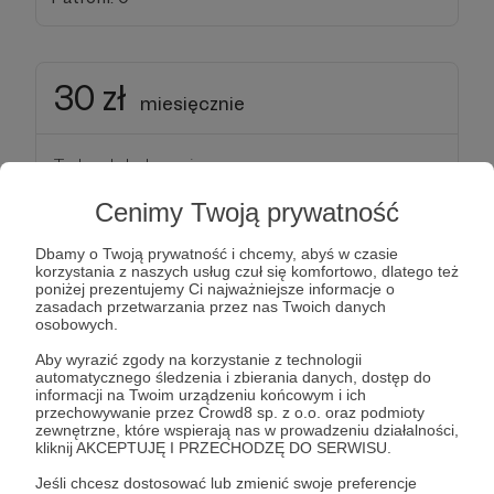
30 zł
miesięcznie
Turbo doładowanie
Cenimy Twoją prywatność
Jeeeeny! Takiego doładowania się od Ciebie nie
spodziewałem! Gdybym był telefonem na kartę, to
Dbamy o Twoją prywatność i chcemy, abyś w czasie
dzięki Tobie przez miesiąc miałbym odblokowane
korzystania z naszych usług czuł się komfortowo, dlatego też
poniżej prezentujemy Ci najważniejsze informacje o
konto :D
zasadach przetwarzania przez nas Twoich danych
osobowych.
Za takie wsparcie dostaniesz ode mnie
Aby wyrazić zgody na korzystanie z technologii
wszystko, co zawierają progi 1-2 oraz
automatycznego śledzenia i zbierania danych, dostęp do
informacji na Twoim urządzeniu końcowym i ich
raz na 3 miesiące e-book mojego autorstwa z
przechowywanie przez Crowd8 sp. z o.o. oraz podmioty
zakresu psychologii, rozwoju osobistego, sztuki -
zewnętrzne, które wspierają nas w prowadzeniu działalności,
kliknij AKCEPTUJĘ I PRZECHODZĘ DO SERWISU.
generalnie tego, czym się pasjonuję i o czym
mogę napisać interesujący materiał.
Jeśli chcesz dostosować lub zmienić swoje preferencje