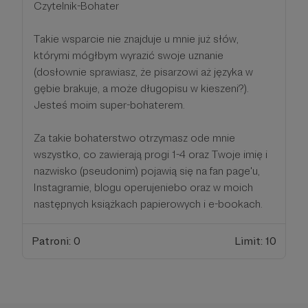
Czytelnik-Bohater
Takie wsparcie nie znajduje u mnie już słów,
którymi mógłbym wyrazić swoje uznanie
(dosłownie sprawiasz, że pisarzowi aż języka w
gębie brakuje, a może długopisu w kieszeni?).
Jesteś moim super-bohaterem.
Za takie bohaterstwo otrzymasz ode mnie
wszystko, co zawierają progi 1-4 oraz Twoje imię i
nazwisko (pseudonim) pojawią się na fan page'u,
Instagramie, blogu operujeniebo oraz w moich
następnych książkach papierowych i e-bookach.
Patroni: 0
Limit: 10