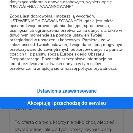
dotyczące zbierania danych osobowych, wybierz opcję
"USTAWIENIA ZAAWANSOWANE".
JEDNORAZOWO możesz wybrać sobie 1 moją
Zgoda jest dobrowolna i możesz ją wycofać w
książkę papierową, którą prześlę Ci do domu lub
USTAWIENIACH ZAAWANSOWANYCH, gdzie jest także
Paczkomatu.
opisane Twoje prawo żądania dostępu, sprostowania,
usunięcia lub ograniczenia przetwarzania danych, a także w
dowolnym momencie za pomocą ustawień Twojej
UWAGA: *Nagroda objęta warunkiem: minimum 3
przeglądarki w urządzeniu końcowym. Pamiętaj, że w
zależności od Twoich ustawień, Twoje dane będą mogły być
miesiące.
przekazywane do zewnętrznych odbiorców danych z państw
trzecich tj. z państw spoza Europejskiego Obszaru
Gospodarczego. Pozostałe szczegółowe informacje na
Patroni: 0
temat przetwarzania Twoich danych w tym celów
przetwarzania znajdują się w naszej polityce prywatności.
50 zł
miesięcznie
Ustawienia zaawansowane
Akceptuję i przechodzę do serwisu
Czytelnik-Pilot wycieczek
To oferta dla tych, którzy nie tylko chcą wiedzieć i
czytać więcej, ale dla tych, którzy również piszą.