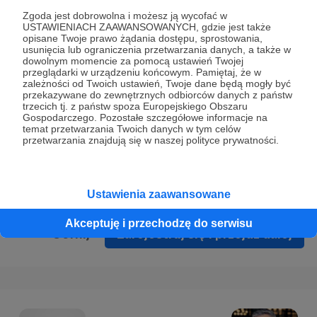
Prywatności
.
Zgoda jest dobrowolna i możesz ją wycofać w
USTAWIENIACH ZAAWANSOWANYCH, gdzie jest także
* Wyrażam zgodę na przetwarzanie moich danych
opisane Twoje prawo żądania dostępu, sprostowania,
osobowych podanych w formularzu rejestracyjnym w celu
usunięcia lub ograniczenia przetwarzania danych, a także w
dowolnym momencie za pomocą ustawień Twojej
prawidłowego świadczenia usług serwisu Patronite.
przeglądarki w urządzeniu końcowym. Pamiętaj, że w
zależności od Twoich ustawień, Twoje dane będą mogły być
Wyrażam zgodę na otrzymywanie drogą elektroniczną
przekazywane do zewnętrznych odbiorców danych z państw
trzecich tj. z państw spoza Europejskiego Obszaru
informacji handlowych - newslettera. Opcja ta może zostać
Gospodarczego. Pozostałe szczegółowe informacje na
zmieniona w ustawieniach konta.
temat przetwarzania Twoich danych w tym celów
przetwarzania znajdują się w naszej polityce prywatności.
Ustawienia zaawansowane
Akceptuję i przechodzę do serwisu
Cofnij
Zarejestruj się i przejdź dalej