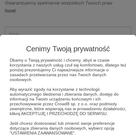
Gwarantujemy spełnienie wszystkich Twoich praw
szczególności w celu wykonania umowy zawartej z Tobą, w
wynikających z ogólnego rozporządzenia o ochronie
Rozwiń
tym do umożliwienia świadczenia usługi drogą
danych, tj. prawo dostępu, sprostowania oraz usunięcia
elektroniczną oraz pełnego korzystania z platformy
Twoich danych, ograniczenia ich przetwarzania, prawo do
Patronite.pl, w tym możliwości dokonywania oraz
ich przenoszenia, niepodlegania zautomatyzowanemu
otrzymywania wsparcia na naszej platformie oraz
podejmowaniu decyzji, w tym profilowaniu, a także prawo
dokonywania płatności.
wyrażenia sprzeciwu wobec przetwarzania Twoich danych
Cenimy Twoją prywatność
osobowych. Rejestracja dla osób niepełnoletnich możliwa
Dbamy o Twoją prywatność i chcemy, abyś w czasie
jest po przekazaniu podpisanego formularza "Zgodna na
korzystania z naszych usług czuł się komfortowo, dlatego też
założenie konta przez osobę niepełnoletnią", formularz
poniżej prezentujemy Ci najważniejsze informacje o
zasadach przetwarzania przez nas Twoich danych
dostępny jest na stronie regulaminu Patronite.pl.
osobowych.
Aby wyrazić zgody na korzystanie z technologii
automatycznego śledzenia i zbierania danych, dostęp do
informacji na Twoim urządzeniu końcowym i ich
przechowywanie przez Crowd8 sp. z o.o. oraz podmioty
zewnętrzne, które wspierają nas w prowadzeniu działalności,
kliknij AKCEPTUJĘ I PRZECHODZĘ DO SERWISU.
Jeśli chcesz dostosować lub zmienić swoje preferencje
dotyczące zbierania danych osobowych, wybierz opcję
* Zapoznałem się i akceptuję
Regulamin
serwisu oraz
Politykę
"USTAWIENIA ZAAWANSOWANE".