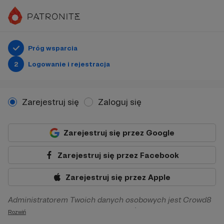
Próg wsparcia
2
Logowanie i rejestracja
Zarejestruj się
Zaloguj się
Zarejestruj się przez Google
Zarejestruj się przez Facebook
Zarejestruj się przez Apple
Administratorem Twoich danych osobowych jest Crowd8
sp. z o.o. z siedziba w Warszawie, ul. Żwirki i Wigury 16, 02-
Rozwiń
092 Warszawa. Twoje dane osobowe będą przetwarzane w