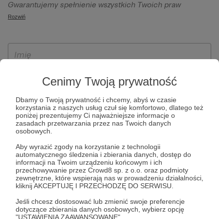
Gwarantujemy spełnienie wszystkich Twoich praw
szczególności w celu wykonania umowy zawartej z Tobą, w
wynikających z ogólnego rozporządzenia o ochronie
Rozwiń
tym do umożliwienia świadczenia usługi drogą
danych, tj. prawo dostępu, sprostowania oraz usunięcia
elektroniczną oraz pełnego korzystania z platformy
Twoich danych, ograniczenia ich przetwarzania, prawo do
Patronite.pl, w tym możliwości dokonywania oraz
ich przenoszenia, niepodlegania zautomatyzowanemu
otrzymywania wsparcia na naszej platformie oraz
podejmowaniu decyzji, w tym profilowaniu, a także prawo
dokonywania płatności.
wyrażenia sprzeciwu wobec przetwarzania Twoich danych
Cenimy Twoją prywatność
osobowych. Rejestracja dla osób niepełnoletnich możliwa
jest po przekazaniu podpisanego formularza "Zgodna na
Dbamy o Twoją prywatność i chcemy, abyś w czasie
korzystania z naszych usług czuł się komfortowo, dlatego też
założenie konta przez osobę niepełnoletnią", formularz
poniżej prezentujemy Ci najważniejsze informacje o
dostępny jest na stronie regulaminu Patronite.pl.
zasadach przetwarzania przez nas Twoich danych
osobowych.
Aby wyrazić zgody na korzystanie z technologii
automatycznego śledzenia i zbierania danych, dostęp do
informacji na Twoim urządzeniu końcowym i ich
przechowywanie przez Crowd8 sp. z o.o. oraz podmioty
zewnętrzne, które wspierają nas w prowadzeniu działalności,
kliknij AKCEPTUJĘ I PRZECHODZĘ DO SERWISU.
Jeśli chcesz dostosować lub zmienić swoje preferencje
* Zapoznałem się i akceptuję
Regulamin
serwisu oraz
Politykę
dotyczące zbierania danych osobowych, wybierz opcję
"USTAWIENIA ZAAWANSOWANE".