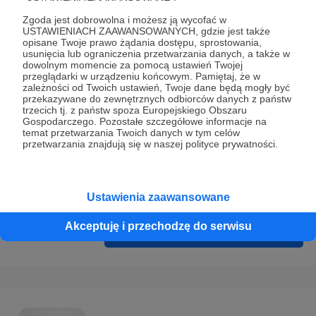
Prywatności
.
Zgoda jest dobrowolna i możesz ją wycofać w
* Wyrażam zgodę na przetwarzanie moich danych
USTAWIENIACH ZAAWANSOWANYCH, gdzie jest także
opisane Twoje prawo żądania dostępu, sprostowania,
osobowych podanych w formularzu rejestracyjnym w celu
usunięcia lub ograniczenia przetwarzania danych, a także w
prawidłowego świadczenia usług serwisu Patronite.
dowolnym momencie za pomocą ustawień Twojej
przeglądarki w urządzeniu końcowym. Pamiętaj, że w
zależności od Twoich ustawień, Twoje dane będą mogły być
Wyrażam zgodę na otrzymywanie drogą elektroniczną
przekazywane do zewnętrznych odbiorców danych z państw
informacji handlowych - newslettera. Opcja ta może zostać
trzecich tj. z państw spoza Europejskiego Obszaru
Gospodarczego. Pozostałe szczegółowe informacje na
zmieniona w ustawieniach konta.
temat przetwarzania Twoich danych w tym celów
przetwarzania znajdują się w naszej polityce prywatności.
Ustawienia zaawansowane
Akceptuję i przechodzę do serwisu
Cofnij
Zarejestruj się i przejdź dalej