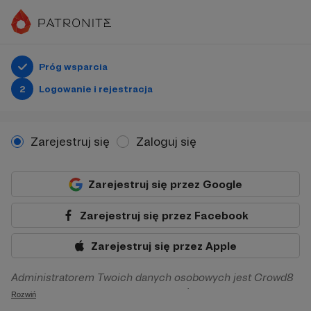
Próg wsparcia
2
Logowanie i rejestracja
Zarejestruj się
Zaloguj się
Zarejestruj się przez Google
Zarejestruj się przez Facebook
Zarejestruj się przez Apple
Administratorem Twoich danych osobowych jest Crowd8
sp. z o.o. z siedziba w Warszawie, ul. Żwirki i Wigury 16, 02-
Rozwiń
092 Warszawa. Twoje dane osobowe będą przetwarzane w