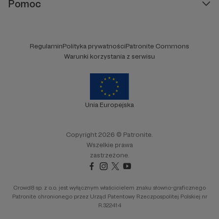
Pomoc
Regulamin
Polityka prywatności
Patronite Commons
Warunki korzystania z serwisu
Unia Europejska
Copyright 2026 © Patronite.
Wszelkie prawa
zastrzeżone.
Crowd8 sp. z o.o. jest wyłącznym właścicielem znaku słowno-graficznego
Patronite chronionego przez Urząd Patentowy Rzeczpospolitej Polskiej nr
R.322414