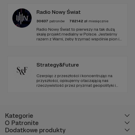
Radio Nowy Świat
30637
patronów
782142
zł
miesięcznie
Radio Nowy Świat to pierwszy na tak dużą
skalę projekt medialny w Polsce. Jesteśmy
razem z Wami, żeby trzymać wspólnie pion i
poziom. Jeśli chcesz nam w tym pomóc -
zapraszamy, miejsca nie zabraknie. :)
Strategy&Future
Czerpiąc z przeszłości i koncentrując na
przyszłości, opisujemy otaczającą nas
rzeczywistość przez pryzmat geopolityki i
geostrategii. Naszym celem jest uczynienie
ze Strategy&Future kluczowego źródła myśli
geopolitycznej w Polsce i w Europie.
Kategorie
O Patronite
Dodatkowe produkty