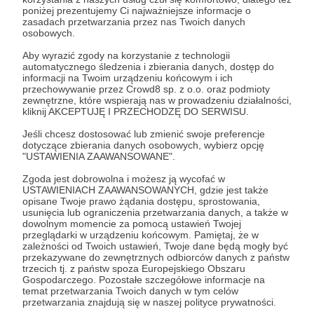
pasjonatów i ludzi którzy działają non profit.
poniżej prezentujemy Ci najważniejsze informacje o
Chcemy dostarczać różne informacje ogólne w
zasadach przetwarzania przez nas Twoich danych
osobowych.
małych pigułkach. Bez zbędnych długich
artykułów, które są o niczym.
Aby wyrazić zgody na korzystanie z technologii
automatycznego śledzenia i zbierania danych, dostęp do
informacji na Twoim urządzeniu końcowym i ich
przechowywanie przez Crowd8 sp. z o.o. oraz podmioty
zewnętrzne, które wspierają nas w prowadzeniu działalności,
kliknij AKCEPTUJĘ I PRZECHODZĘ DO SERWISU.
Wiadomość
Obserwuj
Jeśli chcesz dostosować lub zmienić swoje preferencje
dotyczące zbierania danych osobowych, wybierz opcję
"USTAWIENIA ZAAWANSOWANE".
Zgoda jest dobrowolna i możesz ją wycofać w
USTAWIENIACH ZAAWANSOWANYCH, gdzie jest także
opisane Twoje prawo żądania dostępu, sprostowania,
usunięcia lub ograniczenia przetwarzania danych, a także w
dowolnym momencie za pomocą ustawień Twojej
przeglądarki w urządzeniu końcowym. Pamiętaj, że w
zależności od Twoich ustawień, Twoje dane będą mogły być
Dołącz do grona Patronów!
przekazywane do zewnętrznych odbiorców danych z państw
trzecich tj. z państw spoza Europejskiego Obszaru
Gospodarczego. Pozostałe szczegółowe informacje na
Wesprzyj działalność Autora
MediaPL - portal
temat przetwarzania Twoich danych w tym celów
przetwarzania znajdują się w naszej polityce prywatności.
informacyjny
już teraz!