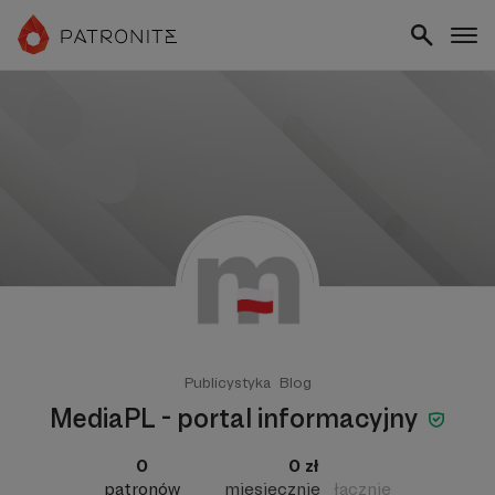
Publicystyka
Blog
MediaPL - portal informacyjny
0
0 zł
patronów
miesięcznie
łącznie