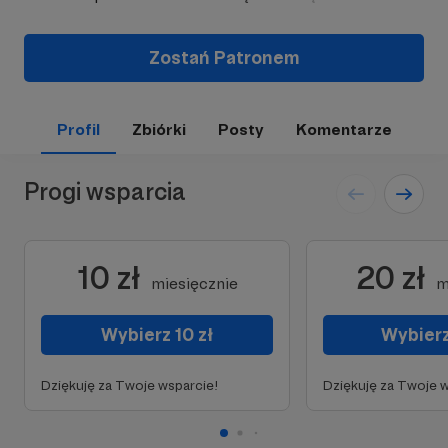
Zostań Patronem
Profil
Zbiórki
Posty
Komentarze
Progi wsparcia
10 zł
20 zł
miesięcznie
m
Wybierz 10 zł
Wybierz
Dziękuję za Twoje wsparcie!
Dziękuję za Twoje w