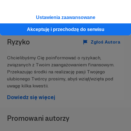
Zostań Patronem
Ustawienia zaawansowane
Akceptuję i przechodzę do serwisu
Ryzyko
Zgłoś Autora
Chcielibyśmy Cię poinformować o ryzykach,
związanych z Twoim zaangażowaniem finansowym.
Przekazując środki na realizację pasji Twojego
ulubionego Twórcy prosimy, abyś wziął/wzięła pod
uwagę kilka kwestii.
Dowiedz się więcej
Promowani autorzy